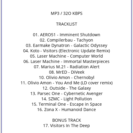
MP3 / 32O KBPS
TRACKLIST
01. AERO51 - Imminent Shutdown
02. Compilerbau - Tachyon
03. Earmake Dynatron - Galactic Odyssey
04. Koto - Visitors (Electronic Update Remix)
05. Laser Machine - Computer World
06. Laser Machine - Immortal Masterpieces
07. Marius M.21 - Radiation Alert
08. MrED - DiVeek
10. Olivio Amon - Chernobyl
11. Olivio Amon - You And Me (LD cover remix)
12. Outside - The Galaxy
13. Parsec One - Cybernetic Avenger
14. SZMC - Light Pollution
15. Terminal One - Escape in Space
16. Zona X - Humanoid Dance
BONUS TRACK
17. Visitors In The Deep