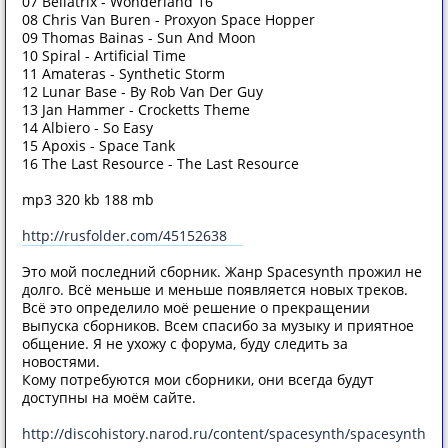
07 Bellatrix - Wonderland 16
08 Chris Van Buren - Proxyon Space Hopper
09 Thomas Bainas - Sun And Moon
10 Spiral - Artificial Time
11 Amateras - Synthetic Storm
12 Lunar Base - By Rob Van Der Guy
13 Jan Hammer - Crocketts Theme
14 Albiero - So Easy
15 Apoxis - Space Tank
16 The Last Resource - The Last Resource
mp3 320 kb 188 mb
http://rusfolder.com/45152638
Это мой последний сборник. Жанр Spacesynth прожил не
долго. Всё меньше и меньше появляется новых треков.
Всё это определило моё решение о прекращении
выпуска сборников. Всем спасибо за музыку и приятное
общение. Я не ухожу с форума, буду следить за
новостями.
Кому потребуются мои сборники, они всегда будут
доступны на моём сайте.
http://discohistory.narod.ru/content/spacesynth/spacesynth.ht