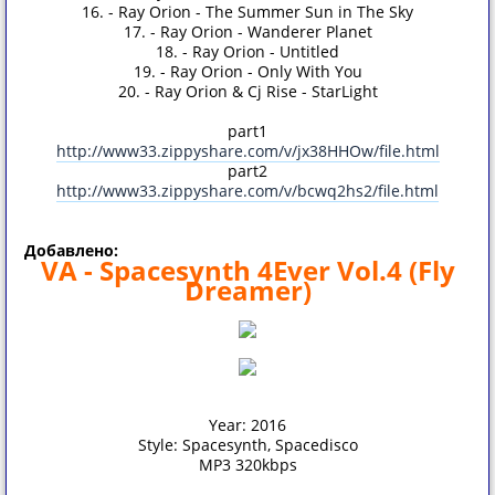
16. - Ray Orion - The Summer Sun in The Sky
17. - Ray Orion - Wanderer Planet
18. - Ray Orion - Untitled
19. - Ray Orion - Only With You
20. - Ray Orion & Cj Rise - StarLight
part1
http://www33.zippyshare.com/v/jx38HHOw/file.html
part2
http://www33.zippyshare.com/v/bcwq2hs2/file.html
Добавлено:
VA - Spacesynth 4Ever Vol.4 (Fly
Dreamer)
Year: 2016
Style: Spacesynth, Spacedisco
MP3 320kbps