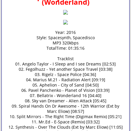
(Wonderland)
Year: 2016
Style: Spacesynth, Spacedisco
MP3 320kbps
TotalTime: 01:35:16
Tracklist
01. Angelo Taylor - I Sleep and I see Dreams [02:53]
02. Fegolhuzz - Yet another Space Travel [03:38]
03. Rigelz - Space Police [04:36]
04. Marius M.21 - Radiation Alert [09:19]
05. Aphelion - City of Sand [04:50]
06. Pavel Panchenko - Planet of Vision [03:39]
07. Bellatrix - Wonderland 16 [04:40]
08. Sky van Dreamer - Alien Attack [05:45]
09. Spiral Hands On Dr Awesome - 12th Warrior (Ext by
Marc Eliow) [08:57]
10. Split Mirrors - The Right Time (Digimax Remix) [05:21]
11. Mr.Ed - E-Space (Remix) [03:32]
12. Synthesis - Over The Clouds (Ext by Marc Eliow) [11:05]