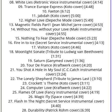
08. White Lies (Retronic Voice instrumental cover) [4:14]
09. Trance Europe Express (Koto cover) [4:48]
10. Faeton [6:12]
11. Jabdah (Koto cover) [5:00]
12. Higher Love (Depeche Mode cover) [5:49]
13. Magnetic Fields Part1 (Jean Michel Jarre cover) [4:53]
14. Without You, without your Love (Maki instrumental
cover) [4:55]
15. Nothing To Fear (Depeche Mode cover) [5:23]
16. Fire in to Ice (Secret Service instrumental cover) [4:13]
17. Visitors (Koto cover) [4:46]
18. Moonlight Sonate (Tribute to Ludwig van Beethoven)
[1:31]
19. Saturn (Ganymed cover) [1:36]
20. Tour De France (Kraftwerk cover) [4:20]
21. You Shot A Hole In My Soul (C.C.Catch instrumental
cover) [3:24]
22. The Lonely Shepherd (Tribute to James Last ) [3:10]
23. Crockett`s Theme (Koto cover) [3:11]
24. Computer Love (Kraftwerk cover) [4:22]
25. Flames Of Love (Fancy instrumental cover) [4:19]
26. Magic Fly (Space cover) [4:39]
27. Flash In The Night (Secret Service instrumental cover)
[4:40]
28. Durability (Patrick Rohm cover) [6:39]