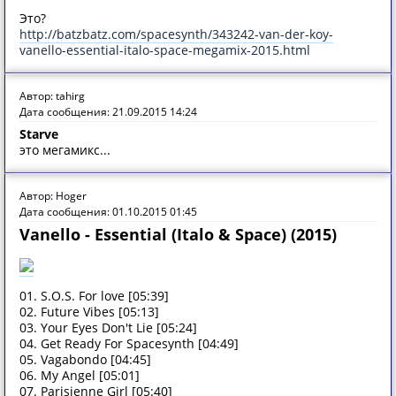
Это?
http://batzbatz.com/spacesynth/343242-van-der-koy-
vanello-essential-italo-space-megamix-2015.html
Автор: tahirg
Дата сообщения: 21.09.2015 14:24
Starve
это мегамикс...
Автор: Hoger
Дата сообщения: 01.10.2015 01:45
Vanello - Essential (Italo & Space) (2015)
01. S.O.S. For love [05:39]
02. Future Vibes [05:13]
03. Your Eyes Don't Lie [05:24]
04. Get Ready For Spacesynth [04:49]
05. Vagabondo [04:45]
06. My Angel [05:01]
07. Parisienne Girl [05:40]