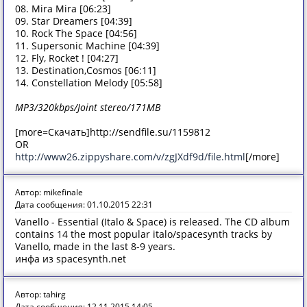
08. Mira Mira [06:23]
09. Star Dreamers [04:39]
10. Rock The Space [04:56]
11. Supersonic Machine [04:39]
12. Fly, Rocket ! [04:27]
13. Destination,Cosmos [06:11]
14. Constellation Melody [05:58]
MP3/320kbps/Joint stereo/171MB
[more=Скачать]http://sendfile.su/1159812
OR
http://www26.zippyshare.com/v/zgJXdf9d/file.html
[/more]
Автор: mikefinale
Дата сообщения: 01.10.2015 22:31
Vanello - Essential (Italo & Space) is released. The CD album
contains 14 the most popular italo/spacesynth tracks by
Vanello, made in the last 8-9 years.
инфа из spacesynth.net
Автор: tahirg
Дата сообщения: 12.11.2015 14:05