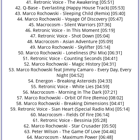
41. Retronic Voice - The Awakering [05:51]
42. Q-Base - Everlasting (Happy House Track) [05:53]
43. Marco Rochowski - Sleeping Child (Remix) [05:40]
44. Marco Rochowski - Voyage Of Discovery [05:47]
45. Macrocosm - Silent Warriors [07:36]
46. Retronic Voice - In This Moment [05:19]
47. Retronic Voice - Shot Down [05:04]
48. Macrocosm - Asian Adventure [05:09]
49. Marco Rochowski - Skylifter [05:14]
50. Marco Rochowski - Loneliness (Psi Mix) [06:31]
51. Retronic Voice - Counting Seconds [04:41]
52. Marco Rochowski - Magic History [04:31]
53. Marco Rochowski feat Jimmy Camaro - Every Day, Every
Night [04:52]
54. Energon - Breaking Asteroids [04:33]
55. Retronic Voice - White Lies [04:59]
56. Macrocosm - Morning In The Dark [07:21]
57. Marco Rochowski - Orbit Of Fire (Remix) [08:02]
58. Marco Rochowski - Breaking Dimensions [04:41]
59. Retronic Voice - Sian Heart (Special Radio Mix) [05:14]
60. Macrocosm - Fields Of Fire [06:14]
61. Retronic Voice - Bessinia [05:28]
62. Marco Rochowski - Star Crusader [05:50]
63. Peter Wilson - The Game Of Love [04:46]
64. Macrocosm - Maximum Power [06:48]