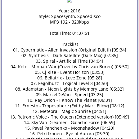
Year: 2016
Style: Spacesynth, Spacedisco
MP3 192 - 320kbps
TotalTime: 01:37:51
Tracklist
01. Cybermatic - Alien Invasion (Original Edit II) [05:34]
02. Synthesis - Dark Satellite (Dark Mix) [07:35]
03. Spiral - Artificial Time [04:04]
04. Koto - Minoan War (Cover by Chris van Buren) [05:50]
05. Cj Rise - Event Horizon [03:53]
06. Bellatrix - Love Zone [05:28]
07. Fegolhuzz - Logical Level 3 [04:50]
08. Adamstan - Neon Lights by Memory Lane [05:32]
09. MarcelDeVan - Speed [03:25]
10. Ray Orion - I Know The Planet [06:31]
11. Ernesto - Troposphere (Ext by Marc Eliow) [08:12]
12. Meteora - Magic Sunrise [04:51]
13. Retronic Voice - The Queen (Extended version) [05:49]
14. Sky Van Dreamer - Galactic Force [06:59]
15. Pavel Panchenko - Moonshadow [04:20]
16. Petri Ikonen - Eye of Aurora [05:30]