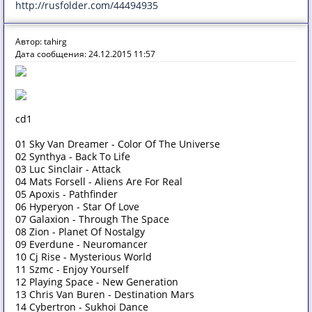
http://rusfolder.com/44494935
Автор: tahirg
Дата сообщения: 24.12.2015 11:57
cd1
01 Sky Van Dreamer - Color Of The Universe
02 Synthya - Back To Life
03 Luc Sinclair - Attack
04 Mats Forsell - Aliens Are For Real
05 Apoxis - Pathfinder
06 Hyperyon - Star Of Love
07 Galaxion - Through The Space
08 Zion - Planet Of Nostalgy
09 Everdune - Neuromancer
10 Cj Rise - Mysterious World
11 Szmc - Enjoy Yourself
12 Playing Space - New Generation
13 Chris Van Buren - Destination Mars
14 Cybertron - Sukhoi Dance