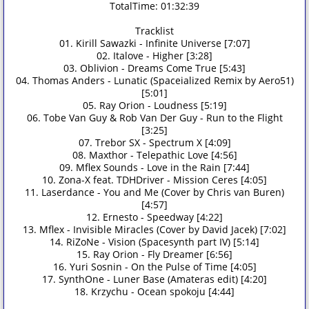
TotalTime: 01:32:39
Tracklist
01. Kirill Sawazki - Infinite Universe [7:07]
02. Italove - Higher [3:28]
03. Oblivion - Dreams Come True [5:43]
04. Thomas Anders - Lunatic (Spaceialized Remix by Aero51)
[5:01]
05. Ray Orion - Loudness [5:19]
06. Tobe Van Guy & Rob Van Der Guy - Run to the Flight
[3:25]
07. Trebor SX - Spectrum X [4:09]
08. Maxthor - Telepathic Love [4:56]
09. Mflex Sounds - Love in the Rain [7:44]
10. Zona-X feat. TDHDriver - Mission Ceres [4:05]
11. Laserdance - You and Me (Cover by Chris van Buren)
[4:57]
12. Ernesto - Speedway [4:22]
13. Mflex - Invisible Miracles (Cover by David Jacek) [7:02]
14. RiZoNe - Vision (Spacesynth part IV) [5:14]
15. Ray Orion - Fly Dreamer [6:56]
16. Yuri Sosnin - On the Pulse of Time [4:05]
17. SynthOne - Luner Base (Amateras edit) [4:20]
18. Krzychu - Ocean spokoju [4:44]