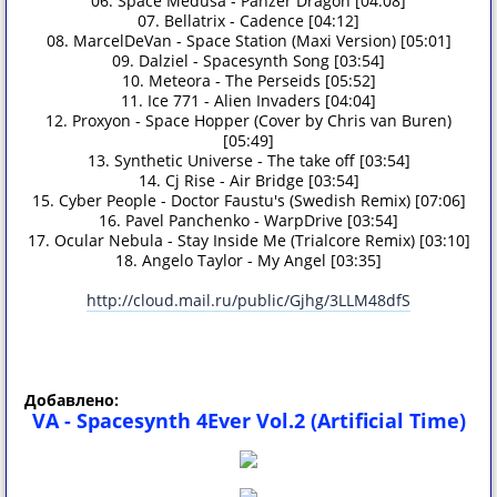
06. Space Medusa - Panzer Dragon [04:08]
07. Bellatrix - Cadence [04:12]
08. MarcelDeVan - Space Station (Maxi Version) [05:01]
09. Dalziel - Spacesynth Song [03:54]
10. Meteora - The Perseids [05:52]
11. Ice 771 - Alien Invaders [04:04]
12. Proxyon - Space Hopper (Cover by Chris van Buren)
[05:49]
13. Synthetic Universe - The take off [03:54]
14. Cj Rise - Air Bridge [03:54]
15. Cyber People - Doctor Faustu's (Swedish Remix) [07:06]
16. Pavel Panchenko - WarpDrive [03:54]
17. Ocular Nebula - Stay Inside Me (Trialcore Remix) [03:10]
18. Angelo Taylor - My Angel [03:35]
http://cloud.mail.ru/public/Gjhg/3LLM48dfS
Добавлено:
VA - Spacesynth 4Ever Vol.2 (Artificial Time)