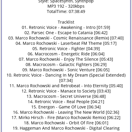
Style: Spacesynth, Synthpop
MP3 192 - 320kbps
TotalTime: 07:38:49
Tracklist
01. Retronic Voice - Awakening - Intro [01:59]
02. Parsec One - Escape to Catania [06:42]
03. Marco Rochowski - Cosmic Renaissance (Remix) [07:40]
04. Marco Rochowski - Laserbeat FM Theme [05:17]
05. Retronic Voice - Fighter [04:39]
06. Macrocosm - Energetic Ride [06:04]
07. Marco Rochowski - Enjoy The Silence [05:43]
08. Macrocosm - Galactic Fighters [06:29]
09. Marco Rochowski - Sonic Venture [06:05]
10. Retronic Voice - Dancing In My Dream (Special Extended)
[07:34]
11. Marco Rochowski and Retrobeat - Into Eternity [05:40]
12. Retronic Voice - Manace to Society [03:43]
13. Macrocosm - Secret Universe [06:48]
14. Retronic Voice - Real People [04:21]
15. Energon - Game Of Love [06:34]
16. Marco Rochowski - Leaving The New World [02:36]
17. Mirko Hirsch - Fire (Marco Rochowski Remix) [06:22]
18. Marco Rochowski - Orbit Of Fire [06:01]
19. Haggeman And Marco Rochowski - Digital Clearing