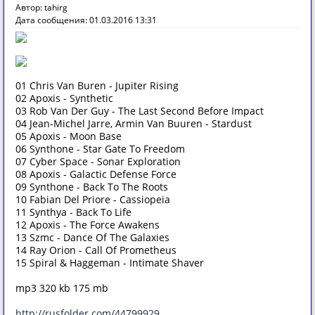
Автор: tahirg
Дата сообщения: 01.03.2016 13:31
01 Chris Van Buren - Jupiter Rising
02 Apoxis - Synthetic
03 Rob Van Der Guy - The Last Second Before Impact
04 Jean-Michel Jarre, Armin Van Buuren - Stardust
05 Apoxis - Moon Base
06 Synthone - Star Gate To Freedom
07 Cyber Space - Sonar Exploration
08 Apoxis - Galactic Defense Force
09 Synthone - Back To The Roots
10 Fabian Del Priore - Cassiopeia
11 Synthya - Back To Life
12 Apoxis - The Force Awakens
13 Szmc - Dance Of The Galaxies
14 Ray Orion - Call Of Prometheus
15 Spiral & Haggeman - Intimate Shaver
mp3 320 kb 175 mb
http://rusfolder.com/44799929