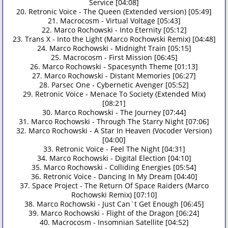
Service [04:08]
20. Retronic Voice - The Queen (Extended version) [05:49]
21. Macrocosm - Virtual Voltage [05:43]
22. Marco Rochowski - Into Eternity [05:12]
23. Trans X - Into the Light (Marco Rochowski Remix) [04:48]
24. Marco Rochowski - Midnight Train [05:15]
25. Macrocosm - First Mission [06:45]
26. Marco Rochowski - Spacesynth Theme [01:13]
27. Marco Rochowski - Distant Memories [06:27]
28. Parsec One - Cybernetic Avenger [05:52]
29. Retronic Voice - Menace To Society (Extended Mix)
[08:21]
30. Marco Rochowski - The Journey [07:44]
31. Marco Rochowski - Through The Starry Night [07:06]
32. Marco Rochowski - A Star In Heaven (Vocoder Version)
[04:00]
33. Retronic Voice - Feel The Night [04:31]
34. Marco Rochowski - Digital Election [04:10]
35. Marco Rochowski - Colliding Energies [05:54]
36. Retronic Voice - Dancing In My Dream [04:40]
37. Space Project - The Return Of Space Raiders (Marco
Rochowski Remix) [07:10]
38. Marco Rochowski - Just Can`t Get Enough [06:45]
39. Marco Rochowski - Flight of the Dragon [06:24]
40. Macrocosm - Insomnian Satellite [04:52]