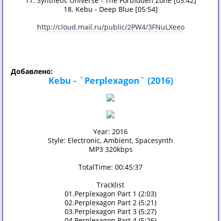
17. Synthetic Universe - The Forbidden Zone [03:42]
18. Kebu - Deep Blue [05:54]
http://cloud.mail.ru/public/2PW4/3FNuLXeeo
Добавлено:
Kebu - `Perplexagon` (2016)
Year: 2016
Style: Electronic, Ambient, Spacesynth
MP3 320kbps
TotalTime: 00:45:37
Tracklist
01.Perplexagon Part 1 (2:03)
02.Perplexagon Part 2 (5:21)
03.Perplexagon Part 3 (5:27)
04.Perplexagon Part 4 (5:26)