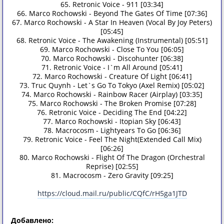
65. Retronic Voice - 911 [03:34]
66. Marco Rochowski - Beyond The Gates Of Time [07:36]
67. Marco Rochowski - A Star In Heaven (Vocal By Joy Peters)
[05:45]
68. Retronic Voice - The Awakening (Instrumental) [05:51]
69. Marco Rochowski - Close To You [06:05]
70. Marco Rochowski - Discohunter [06:38]
71. Retronic Voice - I`m All Around [05:41]
72. Marco Rochowski - Creature Of Light [06:41]
73. Truc Quynh - Let`s Go To Tokyo (Axel Remix) [05:02]
74. Marco Rochowski - Rainbow Racer (Airplay) [03:35]
75. Marco Rochowski - The Broken Promise [07:28]
76. Retronic Voice - Deciding The End [04:22]
77. Marco Rochowski - Itopian Sky [06:43]
78. Macrocosm - Lightyears To Go [06:36]
79. Retronic Voice - Feel The Night(Extended Call Mix)
[06:26]
80. Marco Rochowski - Flight Of The Dragon (Orchestral
Reprise) [02:55]
81. Macrocosm - Zero Gravity [09:25]
https://cloud.mail.ru/public/CQfC/rH5ga1JTD
Добавлено: