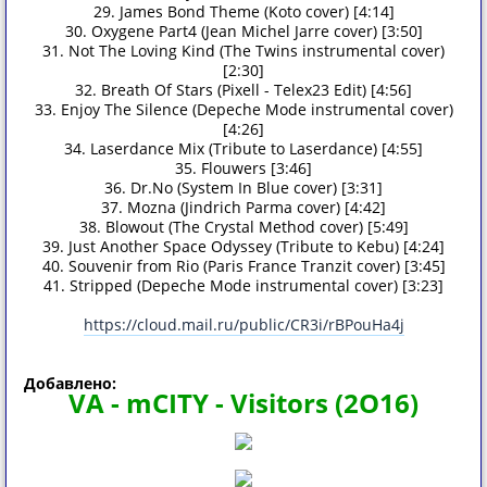
29. James Bond Theme (Koto cover) [4:14]
30. Oxygene Part4 (Jean Michel Jarre cover) [3:50]
31. Not The Loving Kind (The Twins instrumental cover)
[2:30]
32. Breath Of Stars (Pixell - Telex23 Edit) [4:56]
33. Enjoy The Silence (Depeche Mode instrumental cover)
[4:26]
34. Laserdance Mix (Tribute to Laserdance) [4:55]
35. Flouwers [3:46]
36. Dr.No (System In Blue cover) [3:31]
37. Mozna (Jindrich Parma cover) [4:42]
38. Blowout (The Crystal Method cover) [5:49]
39. Just Another Space Odyssey (Tribute to Kebu) [4:24]
40. Souvenir from Rio (Paris France Tranzit cover) [3:45]
41. Stripped (Depeche Mode instrumental cover) [3:23]
https://cloud.mail.ru/public/CR3i/rBPouHa4j
Добавлено:
VA - mCITY - Visitors (2O16)