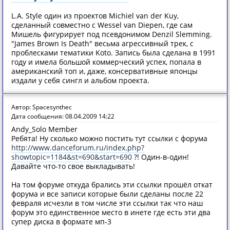
L.A. Style один из проектов Michiel van der Kuy,
сделанный совместно с Wessel van Diepen, где сам
Мишель фигурирует под псевдонимом Denzil Slemming.
"James Brown Is Death" весьма агрессивный трек, с
проблесками тематики Koto. Запись была сделана в 1991
году и имела большой коммерческий успех, попала в
американский топ и, даже, консервативные японцы
издали у себя сингл и альбом проекта.
Автор: Spacesynthec
Дата сообщения: 08.04.2009 14:22
Andy_Solo Member
Ребята! Ну сколько можно постить тут ссылки с форума
http://www.danceforum.ru/index.php?
showtopic=1184&st=690&start=690
?! Один-в-один!
Давайте что-то свое выкладывать!
На том форуме откуда брались эти ссылки прошёл откат
форума и все записи которые были сделаны после 22
февраля исчезли в том числе эти ссылки так что наш
форум это единственное место в инете где есть эти два
супер диска в формате мп-3