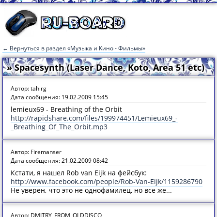
← Вернуться в раздел «Музыка и Кино - Фильмы»
» Spacesynth (Laser Dance, Koto, Area 51 etc)
Автор: tahirg
Дата сообщения: 19.02.2009 15:45
lemieux69 - Breathing of the Orbit
http://rapidshare.com/files/199974451/Lemieux69_-
_Breathing_Of_The_Orbit.mp3
Автор: Firemanser
Дата сообщения: 21.02.2009 08:42
Кстати, я нашел Rob van Eijk на фейсбук:
http://www.facebook.com/people/Rob-Van-Eijk/1159286790
Не уверен, что это не однофамилец, но все же...
Автор: DMITRY_FROM_OLDDISCO