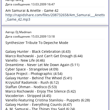
Дата сообщения: 13.03.2009 16:47
Am Samurai & Anette - Game 42
http://rapidshare.com/files/208732658/Am_Samurai___Anette_-
_Game_42.mp3
Автор: Dj Madman
Дата сообщения: 15.03.2009 13:18
Synthesizer Tribute To Depeche Mode
Galaxy Hunter - Black Celebration (4:43)
Marco Rochowski - Just Can't Get Enough (6:44)
Vanello - New Life (4:46)
Dreamtime - Never Let Me Down Again (5:11)
Cyber Space - Strangelove (4:09)
Space Project - Photographic (4:54)
Galaxy Hunter - Behind The Wheel (5:41)
Krzysztof Radomski - Rush (6:12)
Staffan Ohman - Nodisco (5:53)
Marco Rochowski - Enjoy The Silence (5:42)
Vocoderion - Stripped (4:45)
Vanello Featuring Cristina Staniloiu - Puppets (6:28)
Galaxy Hunter - Everything Counts (4:47)
A. M. Samurai - The Things You Said (6:24)