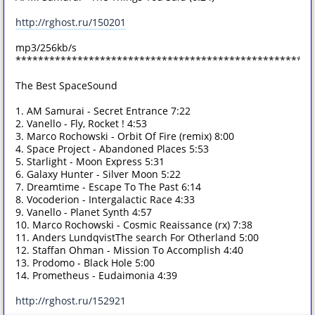
http://rghost.ru/150201
mp3/256kb/s
*****************************************************
The Best SpaceSound
1. AM Samurai - Secret Entrance 7:22
2. Vanello - Fly, Rocket ! 4:53
3. Marco Rochowski - Orbit Of Fire (remix) 8:00
4. Space Project - Abandoned Places 5:53
5. Starlight - Moon Express 5:31
6. Galaxy Hunter - Silver Moon 5:22
7. Dreamtime - Escape To The Past 6:14
8. Vocoderion - Intergalactic Race 4:33
9. Vanello - Planet Synth 4:57
10. Marco Rochowski - Cosmic Reaissance (rx) 7:38
11. Anders LundqvistThe search For Otherland 5:00
12. Staffan Ohman - Mission To Accomplish 4:40
13. Prodomo - Black Hole 5:00
14. Prometheus - Eudaimonia 4:39
http://rghost.ru/152921