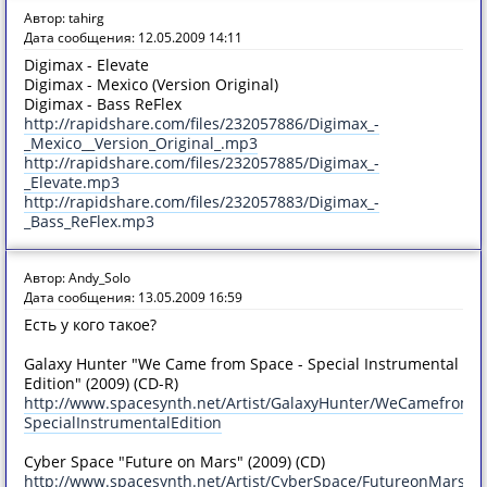
Автор: tahirg
Дата сообщения: 12.05.2009 14:11
Digimax - Elevate
Digimax - Mexico (Version Original)
Digimax - Bass ReFlex
http://rapidshare.com/files/232057886/Digimax_-
_Mexico__Version_Original_.mp3
http://rapidshare.com/files/232057885/Digimax_-
_Elevate.mp3
http://rapidshare.com/files/232057883/Digimax_-
_Bass_ReFlex.mp3
Автор: Andy_Solo
Дата сообщения: 13.05.2009 16:59
Есть у кого такое?
Galaxy Hunter "We Came from Space - Special Instrumental
Edition" (2009) (CD-R)
http://www.spacesynth.net/Artist/GalaxyHunter/WeCamefromS
SpecialInstrumentalEdition
Cyber Space "Future on Mars" (2009) (CD)
http://www.spacesynth.net/Artist/CyberSpace/FutureonMars