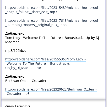
http://rapidshare.com/files/202315489/michael_hornproof_-
_angels_falling__short_edit_.mp3
http://rapidshare.com/files/202317618/michael_hornproof_-
_starship_troopers__original_mix_.mp3
Добавлено:
Tom Lacy - Welcome To The Future + Bonustracks-Up by Dj
Madman
mp3/192kb/s
http://rapidshare.com/files/201555368/Tom_Lacy_-
_Welcome_To_The_Future___Bonustracks-
Up_by_Dj_Madman.rar
Добавлено:
Berk van Ozden-Crusader
http://rapidshare.com/files/202320622/Berk_van_Ozden_-
_Crusader.mp3
Автор: Firemanser