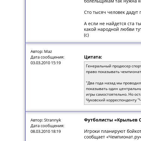
болельщикам так нужна ко
Сто тысяч человек дадут 
А если не найдется ста т
какой народной любви ту
(с)
Автор: Maz
Цитата:
Дата сообщения:
03.03.2010 15:19
Генеральный продюсер спорт
право показывать чемпионат
"Два года назад мы проводил
показывать один центральный
игры самостоятельно. Но ос
Чуковский корреспонденту "
Футболисты «Крыльев Со
Автор: Strannyk
Дата сообщения:
Игроки планируют бойкот
08.03.2010 18:19
сообщает «Чемпионат.ру»