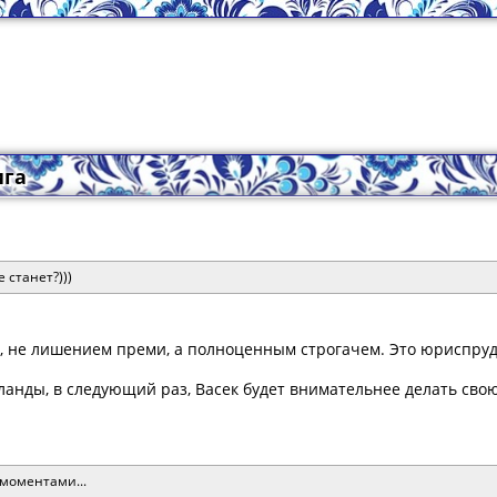
ига
 станет?)))
, не лишением преми, а полноценным строгачем. Это юриспруде
ланды, в следующий раз, Васек будет внимательнее делать сво
моментами...