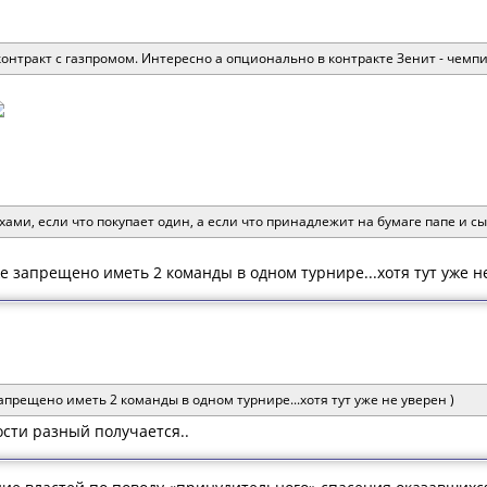
онтракт с газпромом. Интересно а опционально в контракте Зенит - чемп
ами, если что покупает один, а если что принадлежит на бумаге папе и сы
 запрещено иметь 2 команды в одном турнире...хотя тут уже не
прещено иметь 2 команды в одном турнире...хотя тут уже не уверен )
ости разный получается..