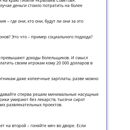
 на краю гибели «Крыльев Советов»,
лучае деньги стоило потратить на более
 – где они, кто они, будут ли они за это
онов? Это что – пример социального подхода?
аз превышают доходы болельщиков. И смысл
платить своим игрокам кому 20 000 долларов в
ботникам даже копеечные зарплаты, разве можно
но давайте сперва решим минимальные насущные
арики умирают без лекарств, тысячи сирот
их развлекательных проектов.
ет на второй – гоняйте мяч во дворе. Если