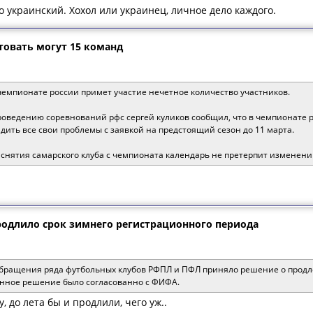
о украинский. Хохол или украинец, личное дело каждого.
товать могут 15 команд
 чемпионате россии примет участие нечетное количество участников.
оведению соревнований рфс сергей куликов сообщил, что в чемпионате ро
адить все свои проблемы с заявкой на предстоящий сезон до 11 марта.
е снятия самарского клуба с чемпионата календарь не претерпит изменений
одлило срок зимнего регистрационного периода
бращения ряда футбольных клубов РФПЛ и ПФЛ приняло решение о продле
данное решение было согласованно с ФИФА.
у, до лета бы и продлили, чего уж..