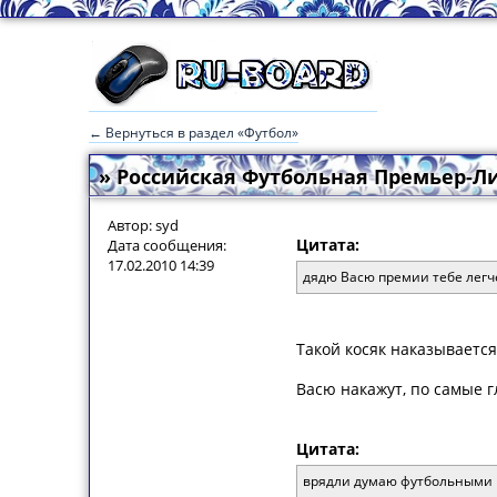
← Вернуться в раздел «Футбол»
» Российская Футбольная Премьер-Л
Автор: syd
Цитата:
Дата сообщения:
17.02.2010 14:39
дядю Васю премии тебе легче
Такой косяк наказывается
Васю накажут, по самые г
Цитата:
врядли думаю футбольными 