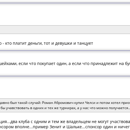
 - кто платит деньги, тот и девушки и танцует
ейхами, если что покупает один, а если что принадлежит на бу
давно был такой случай: Роман Абромович купил Челси и потом хотел прио
 бы учавствовать в одних и тех же турнирах, а у нас что можно получается...
ация...два клуба с одним и тем же владельцем не могут участвов
нсором вполне...пример Зенит и Шальке...спонсор один и ничег