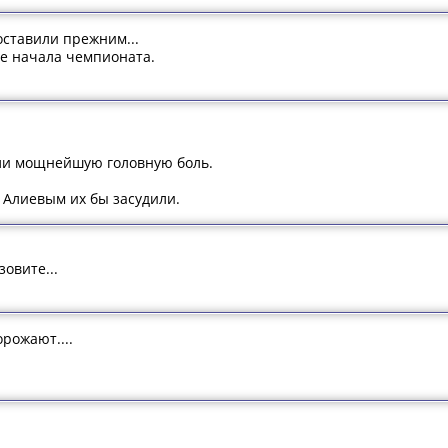
ставили прежним...
е начала чемпионата.
или мощнейшую головную боль.
и Алиевым их бы засудили.
овите...
орожают....