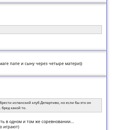
маге папе и сыну через четыре матери))
брести испанский клуб Департиво, но если бы это он
 бред какой то.
ать в одном и том же соревновании...
о играют)