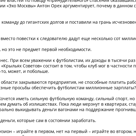
е властей по поводу «принудительного» спасения оказавшихся
ии «Эхо Москвы» Антон Орех аргументирует, почему в данном с
команду до гигантских долгов и поставили на грань исчезновения
вместо повестки к следователю дадут еще несколько сот милли
, но это не предмет первой необходимости.
знес. При всем уважении к футболистам, их доходы в тысячи р
«Крыльях Советов» состоит в том, чтобы клуб мог в частности 
у-то, может, и побольше.
й области закрываются предприятия, не способные платить ра
езные просьбы обеспечить футболистам миллионные зарплаты?
 Хочется иметь сильную футбольную команду, сильный спорт, 
нем думать об излишествах. Пока люди мерзнут в квартирах, ст
орально выкидывать деньги вагонами на поддержание прогнивш
 деньги, которые сам в состоянии заработать.
зион – играйте в первом, нет на первый – играйте во втором, н