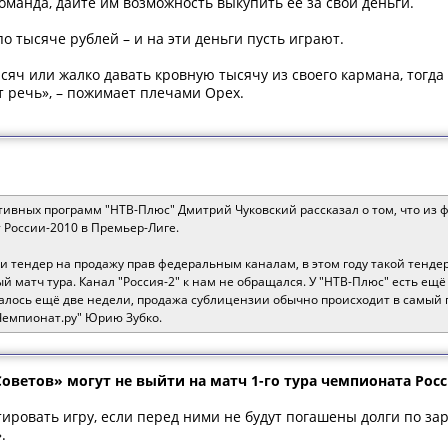
манда, дайте им возможность выкупить ее за свои деньги.
по тысяче рублей – и на эти деньги пусть играют.
ысяч или жалко давать кровную тысячу из своего кармана, тогда
т речь», – пожимает плечами Орех.
ивных программ "НТВ-Плюс" Дмитрий Чуковский рассказал о том, что из 
 России-2010 в Премьер-Лиге.
и тендер на продажу прав федеральным каналам, в этом году такой тенде
 матч тура. Канал "Россия-2" к нам не обращался. У "НТВ-Плюс" есть ещё 
талось ещё две недели, продажа сублицензии обычно происходит в самый 
Чемпионат.ру" Юрию Зубко.
ветов» могут не выйти на матч 1-го тура чемпионата Росс
ировать игру, если перед ними не будут погашены долги по зар
.