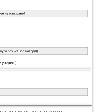
ион не написано?
ну через четыре матери))
 уверен )