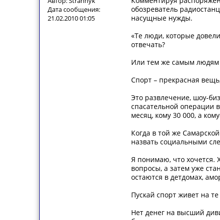
Комментируя распоряжени
Автор: Strannyk
обозреватель радиостанц
Дата сообщения:
насущные нужды.
21.02.2010 01:05
«Те люди, которые довели 
отвечать?
Или тем же самым людям 
Спорт – прекрасная вещь
Это развлечение, шоу-би
спасательной операции в 
месяц, кому 30 000, а ком
Когда в той же Самарско
назвать социальными сл
Я понимаю, что хочется.
вопросы, а затем уже ста
остаются в детдомах, ам
Пускай спорт живет на те
Нет денег на высший диви