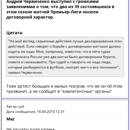
Андрей Червиченко выступил с громкими
заявлениями о том, что два из 39 состоявшихся в
этом сезоне матчей Премьер-Лиги носили
договорной характер.
Цитата:
"На мой взгляд, серьёзные действия лучше декларирования этих
действий. Если говорят о борьбе с договорными матчами далеко
ходить не надо. Мне, например, известно, что в пяти турах
чемпионата России уже два матча были договорными берите,
ловите и наказывайте. Про судей и говорить не надо люди,
которые разбираются в футболе, смотрят матч и все понимают",
заявил Червиченко
Тоже артист больших и малых театров, что же он об этом
трезвонит, а не сообщит в "компетентные" органы?
Автор: syd
Дата сообщения: 16.04.2010 12:31
Maz
Не защиты ради клоуна...