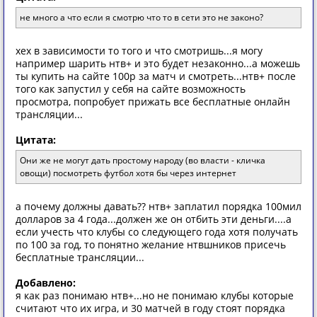
не много а что если я смотрю что то в сети это не законо?
хех в зависимости то того и что смотришь...я могу
например шарить нтв+ и это будет незаконно...а можешь
ты купить на сайте 100р за матч и смотреть...нтв+ после
того как запустил у себя на сайте возможность
просмотра, попробует прижать все бесплатные онлайн
трансляции...
Цитата:
Они же не могут дать простому народу (во власти - кличка
овощи) посмотреть футбол хотя бы через интернет
а почему должны давать?? нтв+ заплатил порядка 100мил
долларов за 4 года...должен же он отбить эти деньги....а
если учесть что клубы со следующего года хотя получать
по 100 за год, то понятно желание нтвшников присечь
бесплатные трансляции...
Добавлено:
я как раз понимаю нтв+...но не понимаю клубы которые
считают что их игра, и 30 матчей в году стоят порядка