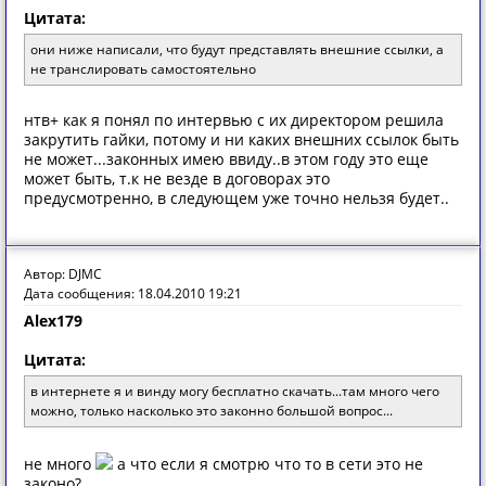
Цитата:
они ниже написали, что будут представлять внешние ссылки, а
не транслировать самостоятельно
нтв+ как я понял по интервью с их директором решила
закрутить гайки, потому и ни каких внешних ссылок быть
не может...законных имею ввиду..в этом году это еще
может быть, т.к не везде в договорах это
предусмотренно, в следующем уже точно нельзя будет..
Автор: DJMC
Дата сообщения: 18.04.2010 19:21
Alex179
Цитата:
в интернете я и винду могу бесплатно скачать...там много чего
можно, только насколько это законно большой вопрос...
не много
а что если я смотрю что то в сети это не
законо?