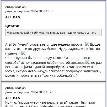
Автор: Ardelon
Дата сообщения: 29.04.2008 13:38
ASE_DAG
Цитата:
Максимальный я тебя уже, по-моему две недели прошу узнать
Ага! Эт "меня" оказывается две недели просят..
Вроде
как чуток все по-другому было.. Ну да ладно.. А то "офтоп-
пулемет"
Я не в курсах был по поводу такого "извращенного
способа" использования особенностей архивов
, но раз
есть такая фича - давай попробуем.. Счас время есть
чутка, скручу чего-нибудь "гиговое" попробую запихнуть,
может и прокатить за "фотку с собачкой".. )
Автор: Ardelon
Дата сообщения: 29.04.2008 16:23
ASE_DAG
Ну что, "промежуточные результаты" такие - был взят
файл весом 1.4 Гига, "обработан по инструкции",