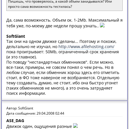
Пишешь, что проверялось, а какой объем закидывался? Или
просто сама возможность тестилась?
Да, сама возможность. Объем ок. 1-2Mb. Максимальный я
тебя уже, по-моему две недели прошу узнать..
SoftGiant
Так они на одном движке сделаны... Поэтому и похожи,
дельтально не изучал, но
http://www.afilehosting.com/
пока проигрывает: 50Mb, ограниченный срок хранения
(и это главное).
По поводу "нестандартных обменников". Если можно,
все-таки, примеры, не совсем понял о чем речь. Но в
любом случае, если обменник хорош здесь его отметить
стоит, в ФО тоже наверное не возбраняется. Отдельную
тему создавать, думаю, не стоит, ибо она быстро утонет
(таких обменников не много), а это очень затрудняет
поиск информации.
Автор: SoftGiant
Дата сообщения: 29.04.2008 02:44
ASE_DAG
Движок один, ощущения разные