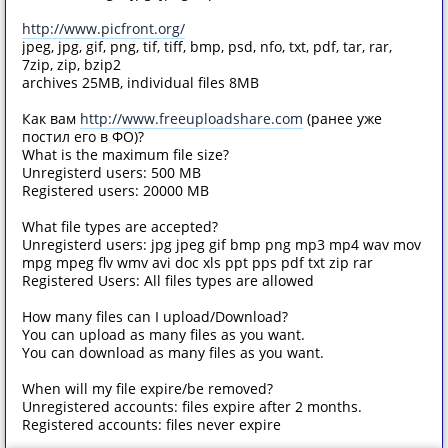
http://www.picfront.org/
jpeg, jpg, gif, png, tif, tiff, bmp, psd, nfo, txt, pdf, tar, rar,
7zip, zip, bzip2
archives 25MB, individual files 8MB
Как вам
http://www.freeuploadshare.com
(ранее уже
постил его в ФО)?
What is the maximum file size?
Unregisterd users: 500 MB
Registered users: 20000 MB
What file types are accepted?
Unregisterd users: jpg jpeg gif bmp png mp3 mp4 wav mov
mpg mpeg flv wmv avi doc xls ppt pps pdf txt zip rar
Registered Users: All files types are allowed
How many files can I upload/Download?
You can upload as many files as you want.
You can download as many files as you want.
When will my file expire/be removed?
Unregistered accounts: files expire after 2 months.
Registered accounts: files never expire