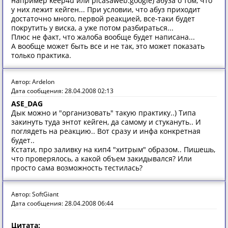
например keep4u или picasaweb.google) абуза о том, что
у них лежит кейген... При условии, что абуз приходит
достаточно много, первой реакцией, все-таки будет
покрутить у виска, а уже потом разбираться...
Плюс не факт, что жалоба вообще будет написана...
А вообще может быть все и не так, это может показать
только практика.
Автор: Ardelon
Дата сообщения: 28.04.2008 02:13
ASE_DAG
Дык можно и "организовать" такую практику..) Типа
закинуть туда энтот кейген, да самому и стукануть.. И
поглядеть на реакцию.. Вот сразу и инфа конкретная
будет..
Кстати, про заливку на кип4 "хитрым" образом.. Пишешь,
что проверялось, а какой объем закидывался? Или
просто сама возможность тестилась?
Автор: SoftGiant
Дата сообщения: 28.04.2008 06:44
Цитата: