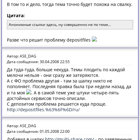
В том то и дело, тогда тема точно будет похожа на свалку.
Цитата:
Анонимные ссылки здесь, ну совершенно не по теме...
Разве что решит проблему depositfiles
Автор: ASE_DAG
Дата сообщения: 30.04.2008 22:55
Да туда-туда, больше некуда. Темы плодить по каждой
мелочи нельзя - они сразу же затеряются.
А с ФО проблема другая - там за шапку никто не
пополняет. Последняя правка была три недели назад, да
и та моя
. А в самой теме уже штуки четыре-пять
достойных сервисов точно описали.
С депозитом проблема решается куда проще.
http://depositfiles.%63%6F%6D/ru/
Автор: ASE_DAG
Дата сообщения: 01.05.2008 22:00
Добавил в шапку
http://multi-share.com/
- по заявленным