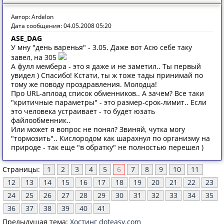
Автор: Ardelon
Дата сообщения: 04.05.2008 05:20
ASE_DAG
У мну "день варенья" - 3.05. Даже вот Асю себе таку
завел, на 305
А фулл мембера - это я даже и не заметил.. Ты первый
увидел ) Спасибо! Кстати, ты ж тоже тады принимай по
тому же поводу проздравления. Молодца!
Про URL-аплоад список обменников.. А зачем? Все таки
"критичные параметры" - это размер-срок-лимит.. Если
это человека устраивает - то будет юзать
файлообменник..
Или может я вопрос не понял? Звиняй, чутка могу
"тормозить".. Кислородом как шарахнул по организму на
природе - так еще "в обратку" не полностью перешел )
Страницы:
1
2
3
4
5
6
7
8
9
10
11
12
13
14
15
16
17
18
19
20
21
22
23
24
25
26
27
28
29
30
31
32
33
34
35
36
37
38
39
40
41
Предыдущая тема:
Хостинг doteasy.com