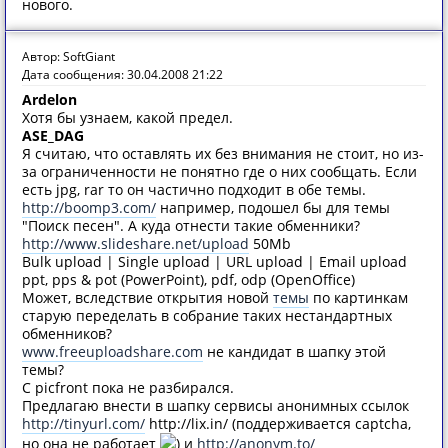
нового.
Автор: SoftGiant
Дата сообщения: 30.04.2008 21:22
Ardelon
Хотя бы узнаем, какой предел.
ASE_DAG
Я считаю, что оставлять их без внимания не стоит, но из-
за ограниченности не понятно где о них сообщать. Если
есть jpg, rar то он частично подходит в обе темы.
http://boomp3.com/
например, подошел бы для темы
"Поиск песен". А куда отнести такие обменники?
http://www.slideshare.net/upload
50Mb
Bulk upload | Single upload | URL upload | Email upload
ppt, pps & pot (PowerPoint), pdf, odp (OpenOffice)
Может, вследствие открытия новой
темы
по картинкам
старую переделать в собрание таких нестандартных
обменников?
www.freeuploadshare.com
не кандидат в шапку этой
темы?
С picfront пока не разбирался.
Предлагаю внести в шапку сервисы анонимных ссылок
http://tinyurl.com/
http://lix.in/ (поддерживается captcha,
но она не работает
) и
http://anonym.to/