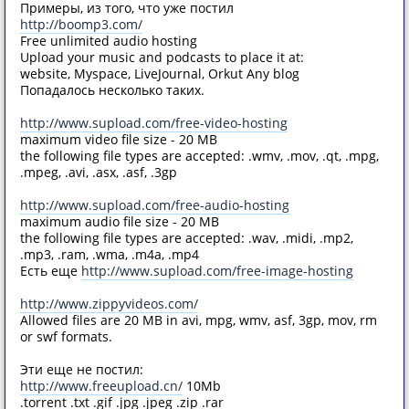
Примеры, из того, что уже постил
http://boomp3.com/
Free unlimited audio hosting
Upload your music and podcasts to place it at:
website, Myspace, LiveJournal, Orkut Any blog
Попадалось несколько таких.
http://www.supload.com/free-video-hosting
maximum video file size - 20 MB
the following file types are accepted: .wmv, .mov, .qt, .mpg,
.mpeg, .avi, .asx, .asf, .3gp
http://www.supload.com/free-audio-hosting
maximum audio file size - 20 MB
the following file types are accepted: .wav, .midi, .mp2,
.mp3, .ram, .wma, .m4a, .mp4
Есть еще
http://www.supload.com/free-image-hosting
http://www.zippyvideos.com/
Allowed files are 20 MB in avi, mpg, wmv, asf, 3gp, mov, rm
or swf formats.
Эти еще не постил:
http://www.freeupload.cn/
10Mb
.torrent .txt .gif .jpg .jpeg .zip .rar