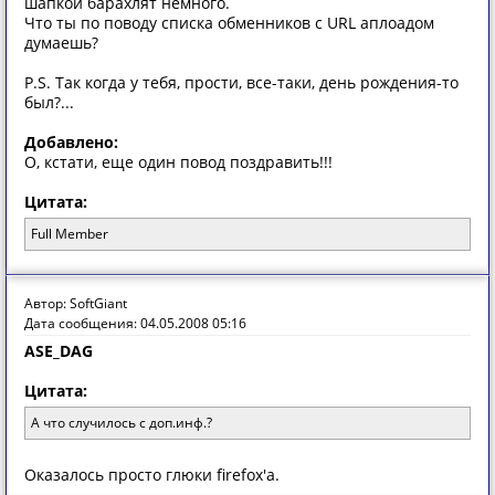
шапкой барахлят немного.
Что ты по поводу списка обменников с URL аплоадом
думаешь?
P.S. Так когда у тебя, прости, все-таки, день рождения-то
был?...
Добавлено:
О, кстати, еще один повод поздравить!!!
Цитата:
Full Member
Автор: SoftGiant
Дата сообщения: 04.05.2008 05:16
ASE_DAG
Цитата:
А что случилось с доп.инф.?
Оказалось просто глюки firefox'а.