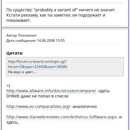
По существу: "probably a variant of" ничего не значит.
Кстати рекламу, как ты заметил, он подгружает и
показывает.
Автор: Firemanser
Дата сообщения: 14.06.2008 13:55
Цитата:
http://forum.ru-board.com/topic.cgi?
forum=5&topic=22443&start=360#lt
На вкус и цвет...
=)
http://www.allware.info/doc/viruses/compare/
-здесь
DrWeb даже не попал в список
http://www.av-comparatives.org/
-аналогично
http://www.starwebreviews.com/Antivirus-Software.aspx
-и
здесь..