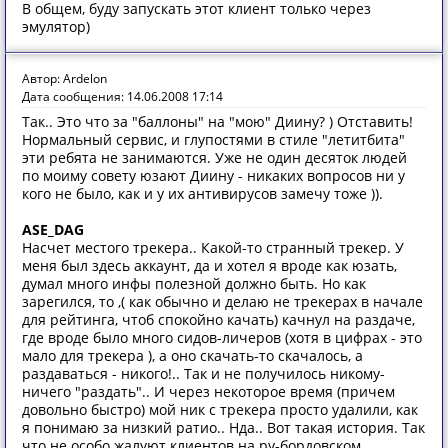
В общем, буду запускать этот клиент только через
эмулятор)
Автор: Ardelon
Дата сообщения: 14.06.2008 17:14
Так.. Это что за "баллоны" на "мою" Диину? ) Отставить!
Нормальный сервис, и глупостями в стиле "летитбита"
эти ребята не занимаются. Уже не один десяток людей
по моиму совету юзают Диину - никаких вопросов ни у
кого не было, как и у их антивирусов замечу тоже )).
ASE_DAG
Насчет местого трекера.. Какой-то странный трекер. У
меня был здесь аккаунт, да и хотел я вроде как юзать,
думал много инфы полезной должно быть. Но как
зарегился, то ,( как обычно и делаю не трекерах в начале
для рейтинга, чтоб спокойно качать) качнул на раздаче,
где вроде было много сидов-личеров (хотя в цифрах - это
мало для трекера ), а оно скачать-то скачалось, а
раздаваться - никого!.. Так и не получилось никому-
ничего "раздать".. И через некоторое время (причем
довольно быстро) мой ник с трекера просто удалили, как
я понимаю за низкий ратио.. Нда.. Вот такая история. Так
что не особо жалуют клиентов на ру-бордовском