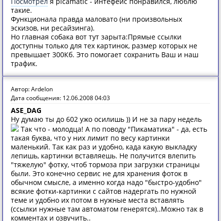
Посмотрел
я picamatic - интефейс понравился, люблю
такие.
Функционала правда маловато (ни произвольных
эскизов, ни ресайзинга).
Но главная собака вот тут зарыта:Прямые ссылки
доступны только для тех картинок, размер которых не
превышает 300Кб. Это помогает сохранить Ваш и наш
трафик.
Автор: Ardelon
Дата сообщения: 12.06.2008 04:03
ASE_DAG
Ну думаю ты до 602 ужо осилишь )) И не за пару недель
Так что - молодца! А по поводу "Пикаматика" - да, есть
такая буква, что у них лимит по весу картинки
маленький. Так как раз и удобно, када какую выкладку
лепишь, картинки вставляешь. Не получится влепить
"тяжелую" фотку, чтоб тормоза при загрузки страницы
были. Это конечно сервис не для хранения фоток в
обычном смысле, а именно когда надо "быстро-удобно"
всякие фотки-картинки с сайтов надергать по нужной
теме и удобно их потом в нужные места вставлять
(ссылки нужные там автоматом генерятся)..Можно так в
комментах и озвучить..