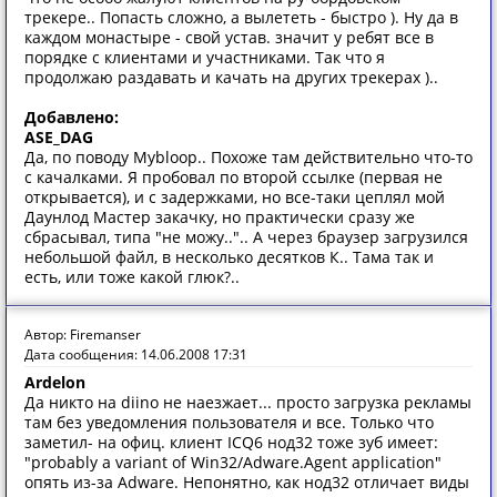
трекере.. Попасть сложно, а вылететь - быстро ). Ну да в
каждом монастыре - свой устав. значит у ребят все в
порядке с клиентами и участниками. Так что я
продолжаю раздавать и качать на других трекерах )..
Добавлено:
ASE_DAG
Да, по поводу Mybloop.. Похоже там действительно что-то
с качалками. Я пробовал по второй ссылке (первая не
открывается), и с задержками, но все-таки цеплял мой
Даунлод Мастер закачку, но практически сразу же
сбрасывал, типа "не можу..".. А через браузер загрузился
небольшой файл, в несколько десятков К.. Тама так и
есть, или тоже какой глюк?..
Автор: Firemanser
Дата сообщения: 14.06.2008 17:31
Ardelon
Да никто на diino не наезжает... просто загрузка рекламы
там без уведомления пользователя и все. Только что
заметил- на офиц. клиент ICQ6 нод32 тоже зуб имеет:
"probably a variant of Win32/Adware.Agent application"
опять из-за Adware. Непонятно, как нод32 отличает виды