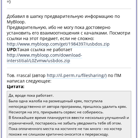
=)
Добавил в шапку предварительную информацию по
MyBloop.
Предварительную, ибо не могу пока достоверно
установить его взаимоотношения с качалками. Посмотри
ссылки на этот предмет, если не сложно:
http://www.mybloop.com/get/1984397/usbdos.zip
UPD:
Такая ссылка не работает
http://www.mybloop.com/download-
interstitial/L0Zvmw/usbdos.zip
Тов. rrascal (автор
http://il.perm.ru/filesharing/)
по ПМ
написал следующее:
Цитата:
Да, вроде пока работает.
Была одна жалоба на размещеный кряк, поступила
непосредственно от автора программы, пришлось удалить кряк.
Несмотря на это, прикрывать сервис не собираюсь.
В ближайшее время планируется ввести несколько улучшений и
ограничений, постараюсь не забыть уведомить тебя об этом.
Пока оплаченного места на хостинге не так много - но хостер
похоже не слишком критично оносится к перерасходу.