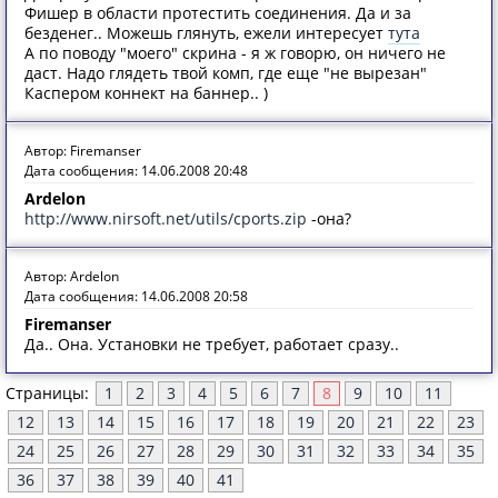
Фишер в области протестить соединения. Да и за
безденег.. Можешь глянуть, ежели интересует
тута
А по поводу "моего" скрина - я ж говорю, он ничего не
даст. Надо глядеть твой комп, где еще "не вырезан"
Каспером коннект на баннер.. )
Автор: Firemanser
Дата сообщения: 14.06.2008 20:48
Ardelon
http://www.nirsoft.net/utils/cports.zip
-она?
Автор: Ardelon
Дата сообщения: 14.06.2008 20:58
Firemanser
Да.. Она. Установки не требует, работает сразу..
Страницы:
1
2
3
4
5
6
7
8
9
10
11
12
13
14
15
16
17
18
19
20
21
22
23
24
25
26
27
28
29
30
31
32
33
34
35
36
37
38
39
40
41