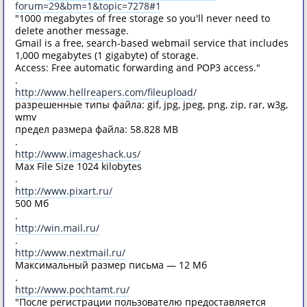
forum=29&bm=1&topic=7278#1
"1000 megabytes of free storage so you'll never need to
delete another message.
Gmail is a free, search-based webmail service that includes
1,000 megabytes (1 gigabyte) of storage.
Access: Free automatic forwarding and POP3 access."
.
http://www.hellreapers.com/fileupload/
разрешенные типы файла: gif, jpg, jpeg, png, zip, rar, w3g,
wmv
предел размера файла: 58.828 MB
.
http://www.imageshack.us/
Max File Size 1024 kilobytes
.
http://www.pixart.ru/
500 Мб
.
http://win.mail.ru/
.
http://www.nextmail.ru/
Максимальный размер письма — 12 Мб
.
http://www.pochtamt.ru/
"После регистрации пользователю предоставляется