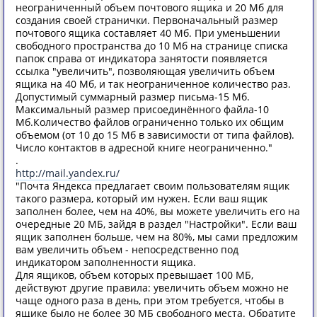
неограниченный объем почтового ящика и 20 Мб для
создания своей странички. Первоначальный размер
почтового ящика составляет 40 Мб. При уменьшении
свободного пространства до 10 Мб на странице списка
папок справа от индикатора занятости появляется
ссылка "увеличить", позволяющая увеличить объем
ящика на 40 Мб, и так неограниченное количество раз.
Допустимый суммарный размер письма-15 Мб.
Максимальный размер присоединённого файла-10
Мб.Количество файлов ограниченно только их общим
объемом (от 10 до 15 Мб в зависимости от типа файлов).
Число контактов в адресной книге неограниченно."
.
http://mail.yandex.ru/
"Почта Яндекса предлагает своим пользователям ящик
такого размера, который им нужен. Если ваш ящик
заполнен более, чем на 40%, вы можете увеличить его на
очередные 20 МБ, зайдя в раздел "Настройки". Если ваш
ящик заполнен больше, чем на 80%, мы сами предложим
вам увеличить объем - непосредственно под
индикатором заполненности ящика.
Для ящиков, объем которых превышает 100 МБ,
действуют другие правила: увеличить объем можно не
чаще одного раза в день, при этом требуется, чтобы в
ящике было не более 30 МБ свободного места. Обратите