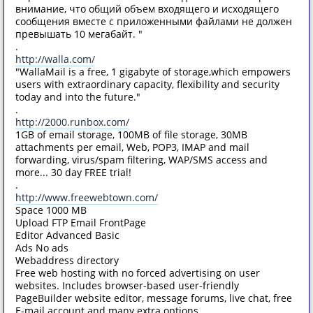
внимание, что общий объем входящего и исходящего
сообщения вместе с приложенными файлами не должен
превышать 10 мегабайт. "
.
http://walla.com/
"WallaMail is a free, 1 gigabyte of storage,which empowers
users with extraordinary capacity, flexibility and security
today and into the future."
.
http://2000.runbox.com/
1GB of email storage, 100MB of file storage, 30MB
attachments per email, Web, POP3, IMAP and mail
forwarding, virus/spam filtering, WAP/SMS access and
more... 30 day FREE trial!
.
http://www.freewebtown.com/
Space 1000 MB
Upload FTP Email FrontPage
Editor Advanced Basic
Ads No ads
Webaddress directory
Free web hosting with no forced advertising on user
websites. Includes browser-based user-friendly
PageBuilder website editor, message forums, live chat, free
E-mail account and many extra options.