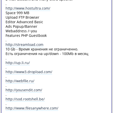
.
http://www.hostultra.com/
Space 999 MB
Upload FTP Browser
Editor Advanced Basic
Ads Popup/Banner
Webaddress /~you
Features PHP Guestbook
.
http://streamload.com
10 Gb - Время хранения не ограниченно.
Есть ограничения на up/down - 100Mb в месяц
.
http://up.li.ru/
.
http://www3.dropload.com/
.
http://webfile.ru/
.
http://yousendit.com/
.
http://sod.rootshell.be/
.
http://www.filesanywhere.com/
.