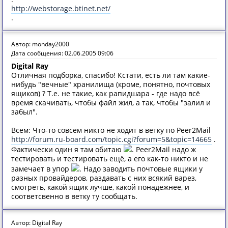
http://webstorage.btinet.net/
.
Автор: monday2000
Дата сообщения: 02.06.2005 09:06
Digital Ray
Отличная подборка, спасибо! Кстати, есть ли там какие-
нибудь "вечные" хранилища (кроме, понятно, почтовых
ящиков) ? Т.е. не такие, как рапидшара - где надо всё
время скачивать, чтобы файл жил, а так, чтобы "залил и
забыл".
Всем: Что-то совсем никто не ходит в ветку по Peer2Mail
http://forum.ru-board.com/topic.cgi?forum=5&topic=14665
.
Фактически один я там обитаю
. Peer2Mail надо ж
тестировать и тестировать ещё, а его как-то никто и не
замечает в упор
. Надо заводить почтовые ящики у
разных провайдеров, раздавать с них всякий варез,
смотреть, какой ящик лучше, какой понадёжнее, и
соответсвенно в ветку ту сообщать.
Автор: Digital Ray