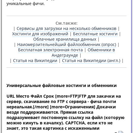
уникальные фичи.
См.также:
|
Сервисы для загрузки на несколько обменников
|
Хостинги для изображений
|
Бесплатные хостинги
|
Облачные хранилища данных
|
|
Наиомерзительнейший файлообменник (опрос)
|
Бесплатная электронная почта
|
Обменники в
Андеграунде
|
|
Статья на Википедии
|
Статья на Википедии (англ.)
|
Универсальные файловые хостинги и обменники
URL
Место
Файл
Срок
[more=FTP]FTP для закачки на
сервер, скачивание по FTP c сервера - фича почти
нереальная.[/more]
[more=Ограничения] Докачки
везде поддерживаются. Прямая ссылка
подразумевает постоянную ссылку на файл (которую
можно кинуть в качалку). CAPTCHA, если кто не
знает, это такая картинка с искаженными