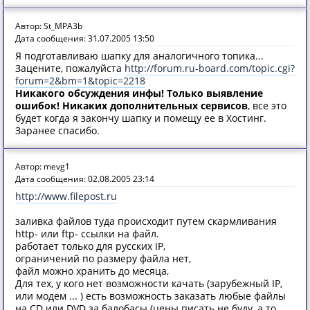
Автор: St_MPA3b
Дата сообщения: 31.07.2005 13:50
Я подготавливаю шапку для аналогичного топика...
Зацените, пожалуйста
http://forum.ru-board.com/topic.cgi?
forum=2&bm=1&topic=2218
Никакого обсуждения инфы! Только выявление
ошибок! Никаких дополнительных сервисов
, все это
будет когда я закончу шапку и помещу ее в Хостинг.
Заранее спасибо.
Автор: mevg1
Дата сообщения: 02.08.2005 23:14
http://www.filepost.ru
заливка файлов туда происходит путем скармливания
http- или ftp- ссылки на файл.
работает только для русских IP,
ограничений по размеру файла нет,
файл можно хранить до месяца,
Для тех, у кого нет возможности качать (зарубежный IP,
или модем ... ) есть возможность заказать любые файлы
на CD или DVD за балобасы (цены писать не буду, а то