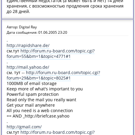
Единственный недостаток (а может быть и нет) 14 дней
хранения, с возсможностью продления срока хранения
до 28 дней.
Автор: Digital Ray
Дата сообщения: 01.06.2005 23:20
.
http://rapidshare.de/
см.тут
http://forum.ru-board.com/topic.cgi?
forum=55&bm=1&topic=4771#1
.
http://mail.yahoo.de/
см. тут --
http://forum.ru-board.com/topic.cgi?
forum=29&bm=1&topic=8025#1
1000MB of email storage
Keep more of what's important to you
Powerful spam protection
Read only the mail you really want
Get your mail anywhere
All you need is a web connection
== AND _http://briefcase.yahoo
.
http://gmail.com/
см.тут
http://forum.ru-board.com/topic.cgi?