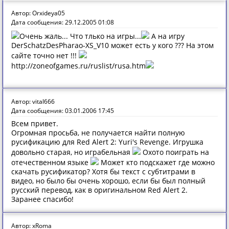
Автор: Orxideya05
Дата сообщения: 29.12.2005 01:08
Очень жаль... Что тлько на игры...
А на игру
DerSchatzDesPharao-XS_V10 может есть у кого ??? На этом
сайте точно нет !!!
http://zoneofgames.ru/ruslist/rusa.htm
Автор: vital666
Дата сообщения: 03.01.2006 17:45
Всем привет.
Огромная просьба, не получается найти полную
русификацию для Red Alert 2: Yuri's Revenge. Игрушка
довольно старая, но играбельная
Охото поиграть на
отечественном языке
Может кто подскажет где можно
скачать русификатор? Хотя бы текст с субтитрами в
видео, но было бы очень хорошо, если бы был полный
русский перевод, как в оригинальном Red Alert 2.
Заранее спасибо!
Автор: xRoma