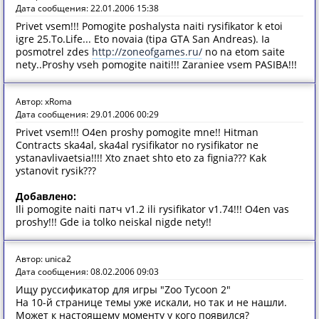
Дата сообщения: 22.01.2006 15:38
Privet vsem!!! Pomogite poshalysta naiti rysifikator k etoi
igre 25.To.Life... Eto novaia (tipa GTA San Andreas). Ia
posmotrel zdes
http://zoneofgames.ru/
no na etom saite
nety..Proshy vseh pomogite naiti!!! Zaraniee vsem PASIBA!!!
Автор: xRoma
Дата сообщения: 29.01.2006 00:29
Privet vsem!!! O4en proshy pomogite mne!! Hitman
Contracts ska4al, ska4al rysifikator no rysifikator ne
ystanavlivaetsia!!!! Xto znaet shto eto za fignia??? Kak
ystanovit rysik???
Добавлено:
Ili pomogite naiti патч v1.2 ili rysifikator v1.74!!! O4en vas
proshy!!! Gde ia tolko neiskal nigde nety!!
Автор: unica2
Дата сообщения: 08.02.2006 09:03
Ищу руссификатор для игры "Zoo Tycoon 2"
На 10-й странице темы уже искали, но так и не нашли.
Может к настоящему моменту у кого появился?