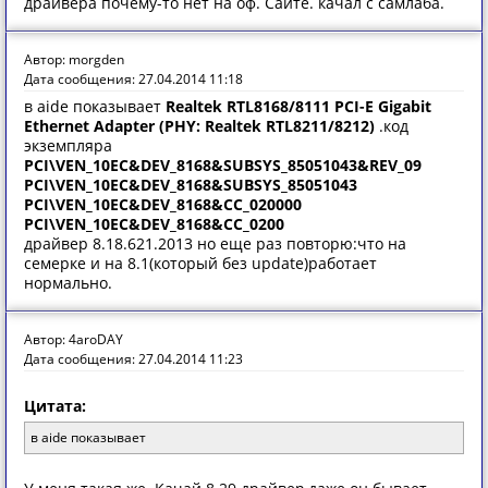
драйвера почему-то нет на оф. Сайте. качал с самлаба.
Автор: morgden
Дата сообщения: 27.04.2014 11:18
в aide показывает
Realtek RTL8168/8111 PCI-E Gigabit
Ethernet Adapter (PHY: Realtek RTL8211/8212)
.код
экземпляра
PCI\VEN_10EC&DEV_8168&SUBSYS_85051043&REV_09
PCI\VEN_10EC&DEV_8168&SUBSYS_85051043
PCI\VEN_10EC&DEV_8168&CC_020000
PCI\VEN_10EC&DEV_8168&CC_0200
драйвер 8.18.621.2013 но еще раз повторю:что на
семерке и на 8.1(который без update)работает
нормально.
Автор: 4aroDAY
Дата сообщения: 27.04.2014 11:23
Цитата:
в aide показывает