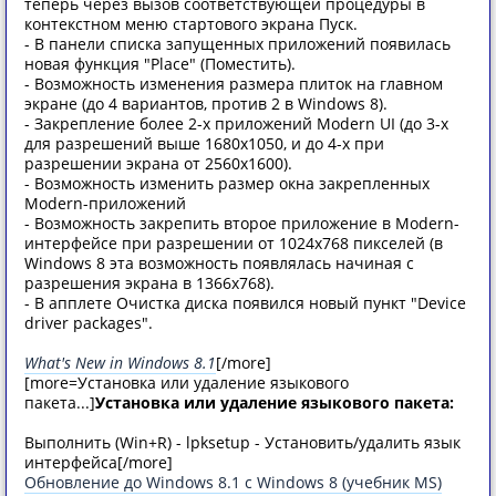
теперь через вызов соответствующей процедуры в
контекстном меню стартового экрана Пуск.
- В панели списка запущенных приложений появилась
новая функция "Place" (Поместить).
- Возможность изменения размера плиток на главном
экране (до 4 вариантов, против 2 в Windows 8).
- Закрепление более 2-х приложений Modern UI (до 3-х
для разрешений выше 1680x1050, и до 4-х при
разрешении экрана от 2560x1600).
- Возможность изменить размер окна закрепленных
Modern-приложений
- Возможность закрепить второе приложение в Modern-
интерфейсе при разрешении от 1024x768 пикселей (в
Windows 8 эта возможность появлялась начиная с
разрешения экрана в 1366x768).
- В апплете Очистка диска появился новый пункт "Device
driver packages".
What's New in Windоws 8.1
[/more]
[more=Установка или удаление языкового
пакета...]
Установка или удаление языкового пакета:
Выполнить (Win+R) - lpksetup - Установить/удалить язык
интерфейса[/more]
Обновление до Windоws 8.1 с Windоws 8 (учебник MS)