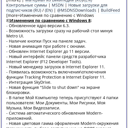
Контрольные суммы
|
MSDN
|
Новые загрузки для
подписчиков (RU)
/
(EN)
|
@MSDNSDownloads
|
BuildFeed
[more=Изменения по сравнению с Windоws
8]
Изменения по сравнению с Windоws 8
:
- Обновленное ядро версии 6.3.
- Возможность загрузки сразу на рабочий стол минуя
Metro UI.
- Наличие кнопки Пуск на панеле задач.
- Новая анимация при работе с окнами.
- Обновлен Internet Explorer до 11 версии.
- Новый интерфейс панели средств разработчика
Internet Explorer (F12 Developer Tools).
- Новый менеджер загрузок в Internet Explorer 11.
- Появилась возможность включения\отключения
функции Tracking Protection в Internet Explorer 11.
- Интеграция SkyDrive.
- Новая функция "Slide to shut down" на экране
блокировки.
- В папке Мой Компьютер теперь присутствуют 4 папки
пользователя: Мои Документы, Мои Рисунки, Моя
Музыка, Мои Видеозаписи.
- Система автоматического обновления Modern-
приложений.
- Новая цветовая гамма оформления Modern-окружения