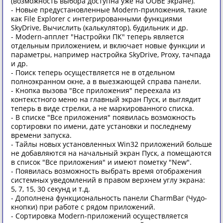
(возможность выбора доступна уже на OOBE экране).
- Новые предустановленные Modern-приложения, такие
как File Explorer с интегрированными функциями
SkyDrive, Вычислить (калькулятор), будильник и др.
- Modern-апплет "Настройки ПК" теперь является
отдельным приложением, и включает новые функции и
параметры, например настройка SkyDrive, Proxy, тачпада
и др.
- Поиск теперь осуществляется не в отдельном
полноэкранном окне, а в выезжающей справа панели.
- Кнопка вызова "Все приложения" переехала из
контекстного меню на главный экран Пуск, и выглядит
теперь в виде стрелки, а не маркированного списка.
- В списке "Все приложения" появилась возможность
сортировки по имени, дате установки и последнему
времени запуска.
- Тайлы новых установленных Win32 приложений больше
не добавляются на начальный экран Пуск, а помещаются
в список "Все приложения" и имеют пометку "New".
- Появилась возможность выбрать время отображения
системных уведомлений в правом верхнем углу экрана:
5, 7, 15, 30 секунд и т.д.
- Дополнена функциональность панели CharmBar (Чудо-
кнопки) при работе с рядом приложений.
- Сортировка Modern-приложений осуществляется