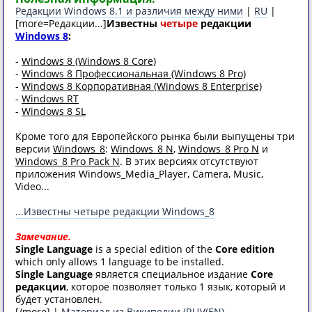
Редакции Windоws 8.1 и различия между ними
|
RU
|
[more=Редакции...]
Известны
четыре
редакции
Windows 8
:
-
Windows 8 (Windows 8 Core)
-
Windows 8 Профессиональная (Windows 8 Pro)
-
Windows 8 Корпоративная (Windows 8 Enterprise)
-
Windows RT
-
Windows 8 SL
Кроме того для Европейского рынка были выпущены три
версии
Windows_8
:
Windows_8 N
,
Windows_8 Pro N
и
Windows_8 Pro Pack N
. В этих версиях отсутствуют
приложения Windows_Media_Player, Camera, Music,
Video...
...Известны четыре редакции Windows_8
Замечание.
Single Language
is a special edition of the
Core edition
which only allows 1 language to be installed.
Single Language
является специальное издание
Core
редакции
, которое позволяет только 1 язык, который и
будет установлен.
[/more] |
Материал из Википедии (RU)
/
(EN)