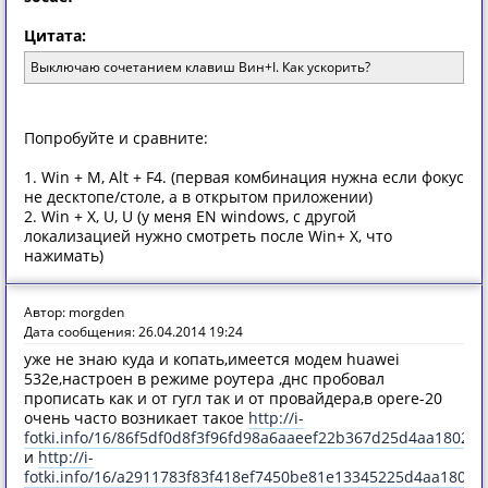
Цитата:
Выключаю сочетанием клавиш Вин+I. Как ускорить?
Попробуйте и сравните:
1. Win + M, Alt + F4. (первая комбинация нужна если фокус
не десктопе/столе, а в открытом приложении)
2. Win + X, U, U (у меня EN windows, с другой
локализацией нужно смотреть после Win+ X, что
нажимать)
Автор: morgden
Дата сообщения: 26.04.2014 19:24
уже не знаю куда и копать,имеется модем huawei
532e,настроен в режиме роутера ,днс пробовал
прописать как и от гугл так и от провайдера,в opere-20
очень часто возникает такое
http://i-
fotki.info/16/86f5df0d8f3f96fd98a6aaeef22b367d25d4aa180235
и
http://i-
fotki.info/16/a2911783f83f418ef7450be81e13345225d4aa180236