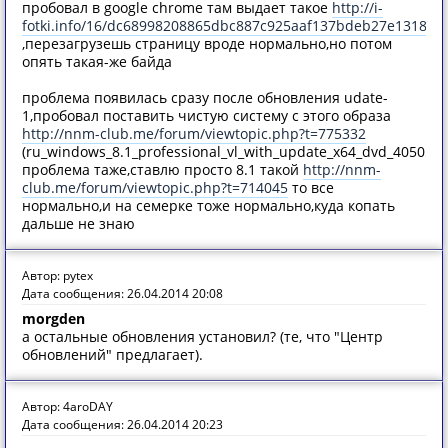
пробовал в google chrome там выдает такое
http://i-
fotki.info/16/dc68998208865dbc887c925aaf137bdeb27e1318118
,перезагрузешь страницу вроде нормально,но потом
опять такая-же байда
проблема появилась сразу после обновления udate-
1,пробовал поставить чистую систему с этого образа
http://nnm-club.me/forum/viewtopic.php?t=775332
(ru_windows_8.1_professional_vl_with_update_x64_dvd_4050520.
проблема таже,ставлю просто 8.1 такой
http://nnm-
club.me/forum/viewtopic.php?t=714045
то все
нормально,и на семерке тоже нормально,куда копать
дальше не знаю
Автор: pytex
Дата сообщения: 26.04.2014 20:08
morgden
а остальные обновления установил? (те, что "Центр
обновлений" предлагает).
Автор: 4aroDAY
Дата сообщения: 26.04.2014 20:23