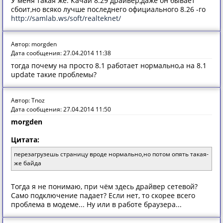
У меня такая же. Качай 8.29 драйвер,даже он бывает
сбоит,но всяко лучше последнего официального 8.26 -го
http://samlab.ws/soft/realteknet/
Автор: morgden
Дата сообщения: 27.04.2014 11:38
тогда почему на просто 8.1 работает нормально,а на 8.1
update такие проблемы?
Автор: Tnoz
Дата сообщения: 27.04.2014 11:50
morgden
Цитата:
перезагрузешь страницу вроде нормально,но потом опять такая-
же байда
Тогда я не понимаю, при чём здесь драйвер сетевой?
Само подключение падает? Если нет, то скорее всего
проблема в модеме... Ну или в работе браузера...