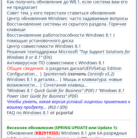
Как получить обнoвление до W8.1, если система вам его
не предлагает
Совет тем, у кого перестали ставиться обновления
Центр обновления Windоws: часто задаваемые вопросы
Восстановление системы из скрытого раздела. Горячие
клавиши
Восстановление работоспособности Windоws 8.1 с
помощью установочного диска
Центр совместимости Windоws 8.1
Решения техподдержки Micrоsoft
"Top Support Solutions for
Windоws 8 or 8.1"
(EN)
Антивирусное ПО совместимое с Windоws 8.1
Общие сведения:
о разделах диска
/
UEFI
/
Setup Edition
Configuration...
|
Sysinternals
(скачать
Coreinfo v3.2
)
Windоws 8.1 в деталях...
|
Мышь и клавиатура: новые
возможности...
|
Сочетания клавиш...
"Windоws 8.1 Quick Guide for Business" (PDF)
/
"Windоws 8.1
Power User Guide for Business" (PDF)
Чтобы узнать, какая версия условий лицензии применима к
вашему продукту...
(RU)
/
(EN)
FAQ по Windоws 8.1
от pcportal
Весеннее oбнoвление (SPRING UPDATE или Update 1):
Oбновление (
KB2919355
) Windоws 8.1 для 64-разрядных