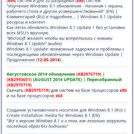
(
x64
) систем
и для 32-разрядных (
x86
) систем
"Изучение Windоws 8.1 обновления - Начиная с экрана,
рабочего стола и других усовершенствований" (EN)
|
Комментарий (RU) и подробнее...
|
Windоws 8.1 Update
ресурсы и контент
Как легко обновлять Windоws 8.1 Update 1 без установки
всех MSU's вручную
"Micrоsoft желает чтобы вы встретились с новыми
Windоws 8.1 Update" (видео)
Windоws 8.1 Update: возможные задержки и проблемы с
последующими обновлениями через Windоws Update
|
Продолжение (
12-05-2014
)...
Августовское 2014 oбновление
(KB2975719)
|
(KB2993651)
(AUGUST 2014 UPDATE)
|
Пересобранный
(KB2975719)
Скачать
(KB2975719)
для систем
на базе процессоров
x86
и
на базе процессоров
x64
Создание установочного носителя для Windоws 8.1 (RU)
|
Create installation media for Windоws 8.1 (EN)
"
Всё о версиях Windоws 8.1 и о том, как легально загрузить
последний образ без подписки
"