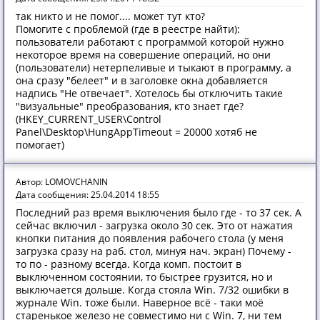
так никто и не помог.... может тут кто?
Помогите с проблемой (где в реестре найти):
пользователи работают с программой которой нужно
некоторое время на совершение операций, но они
(пользователи) нетерпеливые и тыкают в программу, а
она сразу "белеет" и в заголовке окна добавляется
надпись "Не отвечает". Хотелось бы отключить такие
"визуальные" преобразования, кто знает где?
(HKEY_CURRENT_USER\Control
Panel\Desktop\HungAppTimeout = 20000 хотяб не
помогает)
Автор: LOMOVCHANIN
Дата сообщения: 25.04.2014 18:55
Последний раз время выключения было где - то 37 сек. А
сейчас включил - загрузка около 30 сек. Это от нажатия
кнопки питания до появления рабочего стола (у меня
загрузка сразу на раб. стол, минуя нач. экран) Почему -
то по - разному всегда. Когда комп. постоит в
выключенном состоянии, то быстрее грузится, но и
выключается дольше. Когда стояла Win. 7/32 ошибки в
журнале Win. тоже были. Наверное всё - таки моё
старенькое железо не совместимо ни с Win. 7, ни тем