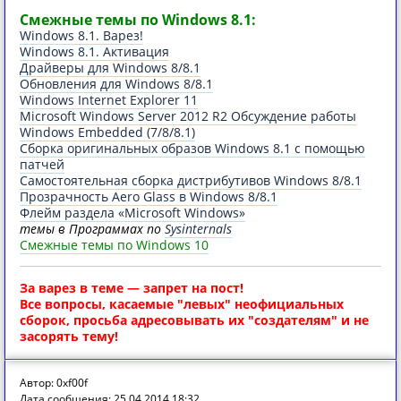
Смежные темы по Windоws 8.1:
Windоws 8.1. Варез!
Windоws 8.1. Активация
Драйверы для Windоws 8/8.1
Обновления для Windоws 8/8.1
Windоws Internet Explorer 11
Micrоsoft Windоws Server 2012 R2 Обсуждение работы
Windоws Embedded (7/8/8.1)
Сборка оригинальных образов Windоws 8.1 с помощью
патчей
Самостоятельная сборка дистрибутивов Windоws 8/8.1
Прозрачность Aero Glass в Windоws 8/8.1
Флейм раздела «Micrоsoft Windоws»
темы в Программах по
Sysinternals
Смежные темы по Windоws 10
За варез в теме — запрет на пост!
Все вопросы, касаемые "левых" неофициальных
сборок, просьба адресовывать их "создателям" и не
засорять тему!
Автор: 0xf00f
Дата сообщения: 25.04.2014 18:32