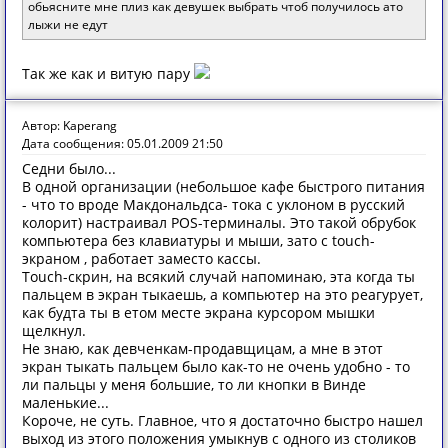
обьясните мне плиз как девушек выбрать чтоб получилось ато
лыжи не едут
Так же как и витую пару
Автор: Kaperang
Дата сообщения: 05.01.2009 21:50
Седни было...
В одной организации (небольшое кафе быстрого питания
- что то вроде Макдональдса- тока с уклоном в русский
колорит) настраивал POS-терминалы. Это такой обрубок
компьютера без клавиатуры и мыши, зато с touch-
экраном , работает заместо кассы.
Touch-скрин, на всякий случай напоминаю, эта когда ты
пальцем в экран тыкаешь, а компьютер на это реагурует,
как будта ты в етом месте экрана курсором мышки
щелкнул.
Не знаю, как девченкам-продавщицам, а мне в этот
экран тыкать пальцем было как-то не очень удобно - то
ли пальцы у меня большие, то ли кнопки в Винде
маленькие...
Короче, не суть. Главное, что я достаточно быстро нашел
выход из этого положения умыкнув с одного из столиков