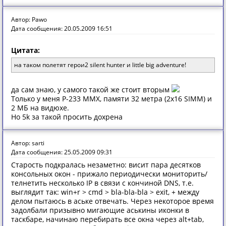
Автор: Pawo
Дата сообщения: 20.05.2009 16:51
Цитата:
на таком полетят герои2 silent hunter и little big adventure!
да сам знаю, у самого такой же стоит вторым
Только у меня P-233 MMX, памяти 32 метра (2x16 SIMM) и
2 МБ на видюхе.
Но 5k за такой просить дохрена
Автор: sarti
Дата сообщения: 25.05.2009 09:31
Старость подкралась незаметно: висит пара десятков
консольных окон - прижало периодически мониторить/
телнетить несколько IP в связи с кончиной DNS, т.е.
выглядит так: win+r > cmd > bla-bla-bla > exit, + между
делом пытаюсь в аське отвечать. Через некоторое время
задолбали призывно мигающие аськины иконки в
таскбаре, начинаю перебирать все окна через alt+tab,