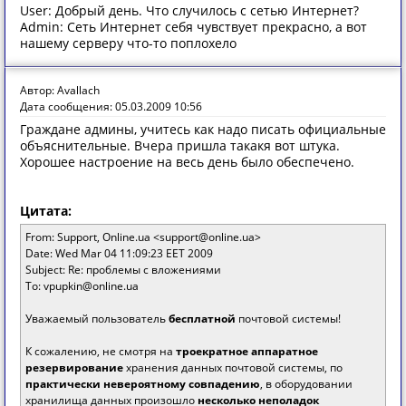
User: Добрый день. Что случилось с сетью Интернет?
Admin: Сеть Интернет себя чувствует прекрасно, а вот
нашему серверу что-то поплохело
Автор: Avallach
Дата сообщения: 05.03.2009 10:56
Граждане админы, учитесь как надо писать официальные
объяснительные. Вчера пришла такакя вот штука.
Хорошее настроение на весь день было обеспечено.
Цитата:
From: Support, Online.ua <support@online.ua>
Date: Wed Mar 04 11:09:23 EET 2009
Subject: Re: проблемы с вложениями
To: vpupkin@online.ua
Уважаемый пользователь
бесплатной
почтовой системы!
К сожалению, не смотря на
троекратное аппаратное
резервирование
хранения данных почтовой системы, по
практически невероятному совпадению
, в оборудовании
хранилища данных произошло
несколько неполадок