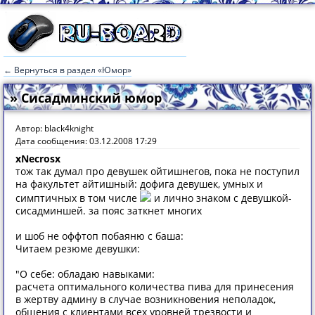
← Вернуться в раздел «Юмор»
» Сисадминский юмор
Автор: black4knight
Дата сообщения: 03.12.2008 17:29
xNecrosx
тож так думал про девушек ойтишнегов, пока не поступил
на факультет айтишный: дофига девушек, умных и
симптичных в том числе
и лично знаком с девушкой-
сисадминшей. за пояс заткнет многих
и шоб не оффтоп побаяню с баша:
Читаем резюме девушки:
"О себе: обладаю навыками:
расчета оптимального количества пива для принесения
в жертву админу в случае возникновения неполадок,
общения с клиентами всех уровней трезвости и