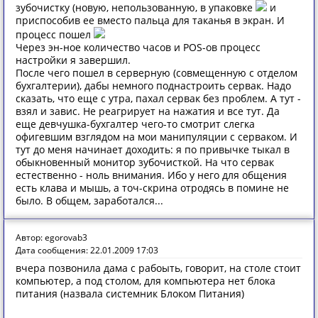
зубочистку (новую, непользованную, в упаковке
и
приспособив ее вместо пальца для таканья в экран. И
процесс пошел
Через эн-ное количество часов и POS-ов процесс
настройки я завершил.
После чего пошел в серверную (совмещенную с отделом
бухгалтерии), дабы немного поднастроить сервак. Надо
сказать, что еще с утра, пахал сервак без проблем. А тут -
взял и завис. Не реагрирует на нажатия и все тут. Да
еще девчушка-бухгалтер чего-то смотрит слегка
офигевшим взглядом на мои манипуляции с серваком. И
тут до меня начинает доходить: я по привычке тыкал в
обыкновенный монитор зубочисткой. На что сервак
естественно - ноль внимания. Ибо у него для общения
есть клава и мышь, а точ-скрина отродясь в помине не
было. В общем, заработался...
Автор: egorovab3
Дата сообщения: 22.01.2009 17:03
вчера позвонила дама с рабоыть, говорит, на столе стоит
компьютер, а под столом, для компьютера нет блока
питания (назвала системник Блоком Питания)