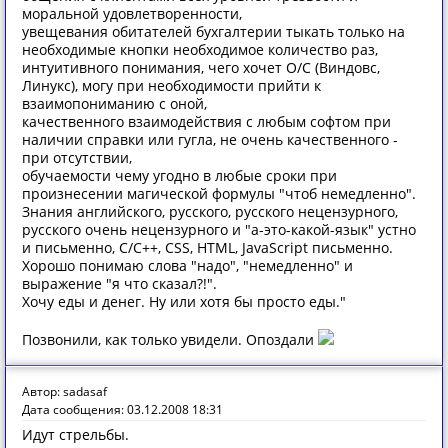
моральной удовлетворенности,
увещевания обитателей бухгалтерии тыкать только на
необходимые кнопки необходимое количество раз,
интуитивного понимания, чего хочет О/С (Виндовс,
Линукс), могу при необходимости прийти к
взаимопониманию с оной,
качественного взаимодействия с любым софтом при
наличии справки или гугла, не очень качественного -
при отсутствии,
обучаемости чему угодно в любые сроки при
произнесении магической формулы "чтоб немедленно".
Знания английского, русского, русского нецензурного,
русского очень нецензурного и "а-это-какой-язык" устно
и письменно, C/С++, CSS, HTML, JavaScript письменно.
Хорошо понимаю слова "надо", "немедленно" и
выражение "я что сказал?!".
Хочу еды и денег. Ну или хотя бы просто еды."
Позвонили, как только увидели. Опоздали
Автор: sadasaf
Дата сообщения: 03.12.2008 18:31
Идут стрельбы.