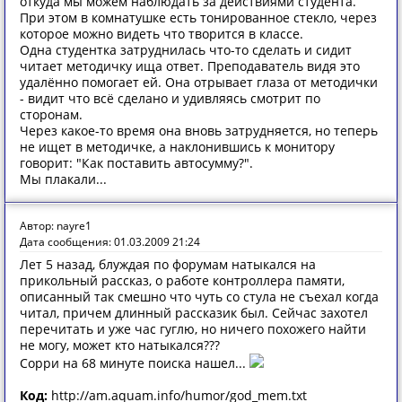
откуда мы можем наблюдать за действиями студента.
При этом в комнатушке есть тонированное стекло, через
которое можно видеть что творится в классе.
Одна студентка затруднилась что-то сделать и сидит
читает методичку ища ответ. Преподаватель видя это
удалённо помогает ей. Она отрывает глаза от методички
- видит что всё сделано и удивляясь смотрит по
сторонам.
Через какое-то время она вновь затрудняется, но теперь
не ищет в методичке, а наклонившись к монитору
говорит: "Как поставить автосумму?".
Мы плакали...
Автор: nayre1
Дата сообщения: 01.03.2009 21:24
Лет 5 назад, блуждая по форумам натыкался на
прикольный рассказ, о работе контроллера памяти,
описанный так смешно что чуть со стула не съехал когда
читал, причем длинный рассказик был. Сейчас захотел
перечитать и уже час гуглю, но ничего похожего найти
не могу, может кто натыкался???
Сорри на 68 минуте поиска нашел...
Код:
http://am.aquam.info/humor/god_mem.txt