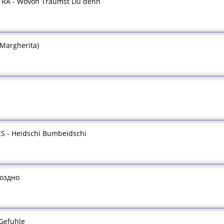
RA - Wovon Traumst Du denn
 (Margherita)
 - Heidschi Bumbeidschi
оздно
Gefuhle