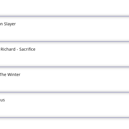
n Slayer
ichard - Sacrifice
 The Winter
mus