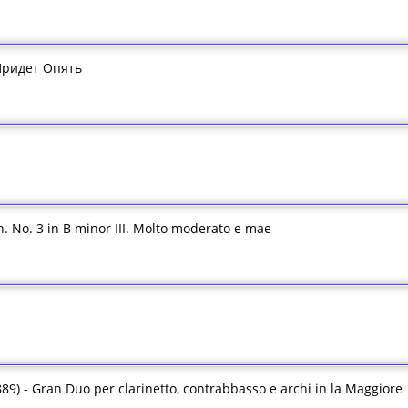
Придет Опять
n. No. 3 in B minor III. Molto moderato e mae
89) - Gran Duo per clarinetto, contrabbasso e archi in la Maggiore