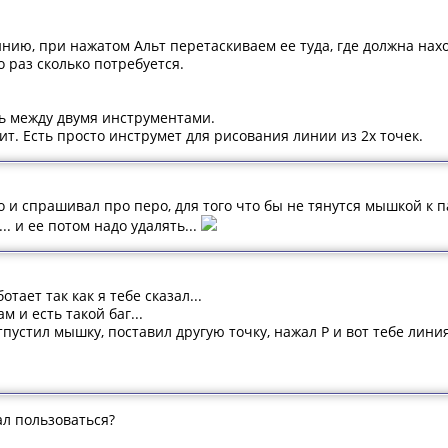
нию, при нажатом Альт перетаскиваем ее туда, где должна нах
о раз сколько потребуется.
ь между двумя инструментами.
ит. Есть просто инструмет для рисования линии из 2х точек.
го и спрашивал про перо, для того что бы не тянутся мышкой к па
. и ее потом надо удалять...
ботает так как я тебе сказал...
м и есть такой баг...
пустил мышку, поставил другую точку, нажал Р и вот тебе линия.
л пользоваться?