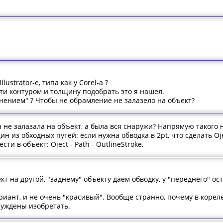
lustrator-е, типа как у Corel-а ?
ти контуром и толщину подобрать это я нашел.
лнением" ? Чтобы не обрамление не залазело на объект?
 не залазала на объект, а была вся снаружи? Напрямую такого 
н из обходных путей: если нужна обводка в 2pt, что сделать Oject 
ти в объект: Oject - Path - OutlineStroke.
кт на другой, "заднему" объекту даем обводку, у "переднего" ос
иант, и не очень "красивый". Вообще странно, почему в кореле е
нуждены изобретать.