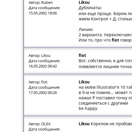
Liksu
Автор: Ruben
Дубликаты:
Дата сообщения:
15.05.2002 18:06
или еще проще. Берем ли
жмем Контрол + Д, стольк
Линии:
2 варианта: переключаяс
Или то, про что
fiot
говор
fiot
Автор: Liksu
Вот, собственно, я для то
Дата сообщения:
16.05.2002 00:42
появляется лишняя точка..
Liksu
Автор: fiot
на моём Illustrator'e 10 та
Дата сообщения:
в 9-м не помню... может та
17.05.2002 00:26
нажал Р поставил точку от
соединяеться с другими
be happy
Liksu
Корелом не пробова
Автор: OLEX
Дата сообщения: