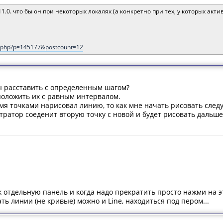
.0. что бы он при некоторых локалях (а конкретно при тех, у которых акт
st.php?p=145177&postcount=12
ты расставить с определенным шагом?
асположить их с равным интервалом.
вумя точками нарисовал линию, то как мне начать рисовать сл
тратор соеденит вторую точку с новой и будет рисовать дальше 
ак отдельную панель и когда надо прекратить просто нажми на эт
ать линии (не кривые) можно и Line, находиться под пером...