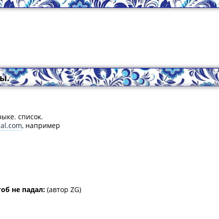
ы.
зыке. список.
ial.com
, например
об не падал:
(автор ZG)