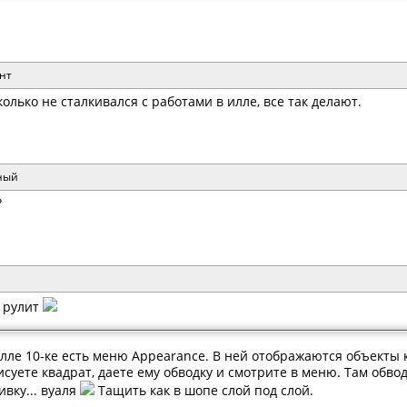
нт
олько не сталкивался с работами в илле, все так делают.
чный
?
л рулит
Илле 10-ке есть меню Appearance. В ней отображаются объекты к
суете квадрат, даете ему обводку и смотрите в меню. Там обвод
ивку... вуаля
Тащить как в шопе слой под слой.