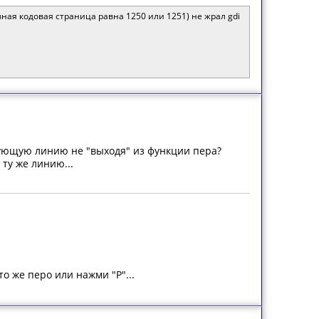
ивная кодовая страница равна 1250 или 1251) не жрал gdi
едующую линию не "выходя" из функции пера?
ту же линию...
о же перо или нажми "P"...