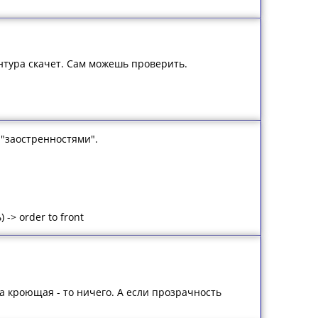
нтура скачет. Сам можешь проверить.
и "заостренностями".
 -> order to front
та кроющая - то ничего. А если прозрачность