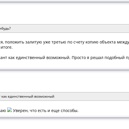
ибудь?
я, положить залитую уже третью по счету копию объекта межд
итоге.
иант как единственный возможный. Просто я решал подобный про
нт как единственный возможный
иваю
Уверен, что есть и еще способы.