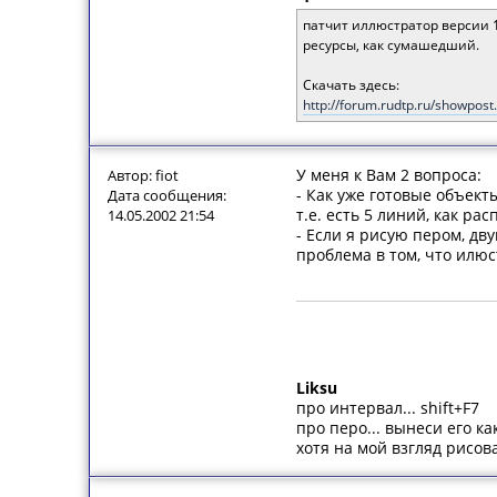
патчит иллюстратор версии 11
ресурсы, как сумашедший.
Скачать здесь:
http://forum.rudtp.ru/showpo
У меня к Вам 2 вопроса:
Автор: fiot
- Как уже готовые объек
Дата сообщения:
т.е. есть 5 линий, как р
14.05.2002 21:54
- Если я рисую пером, д
проблема в том, что илюс
Liksu
про интервал... shift+F7
про перо... вынеси его к
хотя на мой взгляд рисов