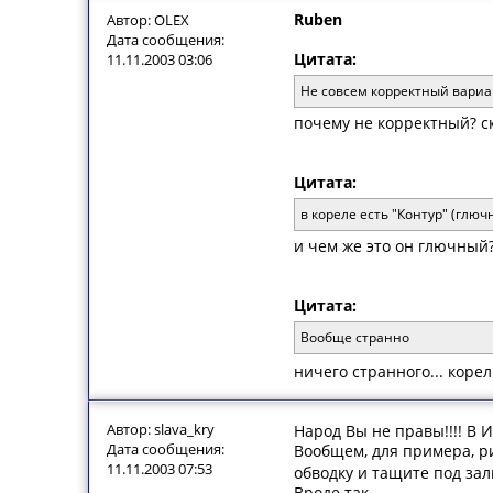
Ruben
Автор: OLEX
Дата сообщения:
Цитата:
11.11.2003 03:06
Не совсем корректный вариа
почему не корректный? ск
Цитата:
в кореле есть "Контур" (глю
и чем же это он глючный
Цитата:
Вообще странно
ничего странного... коре
Автор: slava_kry
Народ Вы не правы!!!! В 
Дата сообщения:
Вообщем, для примера, ри
11.11.2003 07:53
обводку и тащите под зал
Вроде так