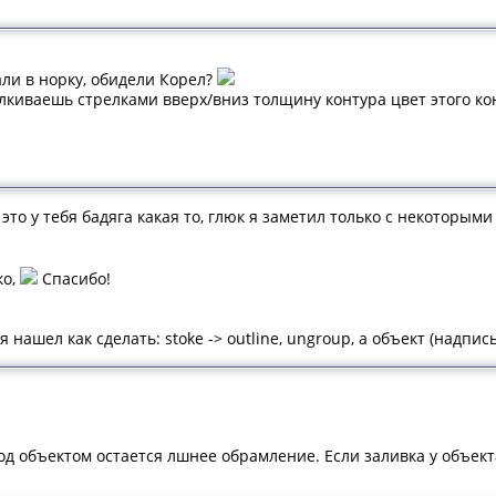
ли в норку, обидели Корел?
елкиваешь стрелками вверх/вниз толщину контура цвет этого ко
 это у тебя бадяга какая то, глюк я заметил только с некоторым
ко,
Спасибо!
я нашел как сделать: stoke -> outline, ungroup, а объект (надпись)
под объектом остается лшнее обрамление. Если заливка у объек