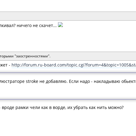
лкивал? ничего не скачет...
оторыми "заостренностями".
ожет -
http://forum.ru-board.com/topic.cgi?forum=4&topic=1005&s
люстраторе stroke не добавляю. Если надо - накладываю обьект
- вроде рамки чели как в ворде, их убрать как нить можно?