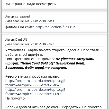
Хм, странно, надо посмотреть
Автор: seregazed
Дата сообщения: 24.06.2010 09:41
фильмы на сайте
http://collection-files.ru/
Автор: DimSUN
Дата сообщения: 25.06.2010 23:25
Установил НВидию вместо старого Радеона. Перестали
работать .otf шрифты.
FontExpert пишет, например:
Не удается загрузить
шрифт: "HeliosCond Bold.otf" (HeliosCond Bold).
Возможно, файл шрифта испорчен.
Реестр этими способами правил
http://forum.ru-board.com/topic.cgi?
forum=4&topic=3050&start=540#3
http://forum.ru-board.com/topic.cgi?
forum=4&topic=3050&start=560#3
Не помогло.
Версии дров откатывал до очень бородатых. Не помогло.