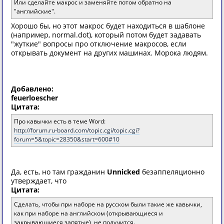
Или сделайте макрос и заменяйте потом обратно на
"английские".
Хорошо бы, но этот макрос будет находиться в шаблоне
(например, normal.dot), который потом будет задавать
"жуткие" вопросы про отключение макросов, если
открывать документ на других машинах. Морока людям.
Добавлено:
feuerloescher
Цитата:
Про кавычки есть в теме Word:
http://forum.ru-board.com/topic.cgi/topic.cgi?
forum=5&topic=28350&start=600#10
Да, есть, но там гражданин
Unnicked
безаппеляционно
утверждает, что
Цитата:
Сделать, чтобы при наборе на русском были такие же кавычки,
как при наборе на английском (открывающиеся и
закрывающиеся запятые), не получится.