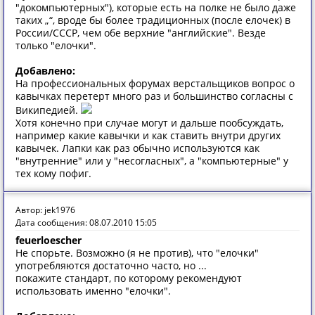
"докомпьютерных"), которые есть на полке не было даже
таких „“, вроде бы более традиционных (после елочек) в
России/СССР, чем обе верхние "английские". Везде
только "елочки".
Добавлено:
На профессиональных форумах верстальщиков вопрос о
кавычках перетерт много раз и большинство согласны с
Википедией.
Хотя конечно при случае могут и дальше пообсуждать,
например какие кавычки и как ставить внутри других
кавычек. Лапки как раз обычно используются как
"внутренние" или у "несогласных", а "компьютерные" у
тех кому пофиг.
Автор: jek1976
Дата сообщения: 08.07.2010 15:05
feuerloescher
Не спорьте. Возможно (я не против), что "елочки"
употребляются достаточно часто, но ...
покажите стандарт, по которому рекомендуют
использовать именно "елочки".