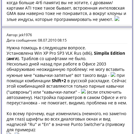
когда больше 4гб памяти) вы не хотите, с дровами/
картами ATI тоже такое бывает, встроенная интеловская
GMA вам наверно тоже не понравится, а вокруг клоуны и
злые индусы, которые программировать не умеют.
Автор: jek1976
Дата сообщения: 08.07.2010 08:15
Нужна помощь в следующем вопросе.
Установлена Win XP Pro SP3 VLK Rus (x86),
Simplix Edition
(
англ
). Траблов со шрифтами не было.
Несколько дней назад при работе в Офисе 2003
обнаруживаю неожиданную проблему: не могу вставить
нужные мне "кавычки-запятые" вот такого вида -
при
помощи комбинации
Shift+2
в русской раскладке. Сейчас
этой комбинацией вставляются только парные кавычки
("шевроны") или "кавычки-лапки" -
(если отключить
автозамену). Настройка параметров в самом Офисе и его
переустановка - не помогает, видимо, проблема не в нем.
Ко всему прочему, еще изменились (немного, но заметно
для глаз) шрифты во всех диалоговых окнах и вид
надписей "Ru" и "En" в значке Punto Switcher'а (привожу
для примера):