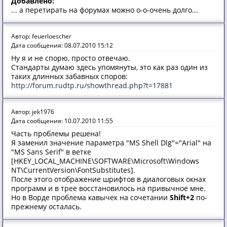
Добавлено:
... а перетирать на форумах можно о-о-очень долго...
Автор: feuerloescher
Дата сообщения: 08.07.2010 15:12
Ну я и не спорю, просто отвечаю.
Стандарты думаю здесь упомянуты, это как раз один из
таких длинных забавных споров:
http://forum.rudtp.ru/showthread.php?t=17881
Автор: jek1976
Дата сообщения: 10.07.2010 11:55
Часть проблемы решена!
Я заменил значение параметра "MS Shell Dlg"="Arial" на
"MS Sans Serif" в ветке
[HKEY_LOCAL_MACHINE\SOFTWARE\Microsoft\Windows
NT\CurrentVersion\FontSubstitutes].
После этого отображение шрифтов в диалоговых окнах
программ и в трее восстановилось на привычное мне.
Но в Ворде проблема кавычек на сочетании
Shift+2
по-
прежнему осталась.