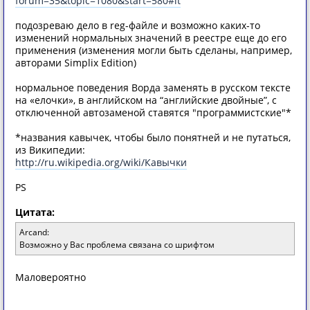
forum=35&topic=1080&start=580#lt
подозреваю дело в reg-файле и возможно каких-то
изменений нормальных значений в реестре еще до его
применения (изменения могли быть сделаны, например,
авторами Simplix Edition)
нормальное поведения Ворда заменять в русском тексте
на «елочки», в английском на “английские двойные”, с
отключенной автозаменой ставятся "программистские"*
*названия кавычек, чтобы было понятней и не путаться,
из Википедии:
http://ru.wikipedia.org/wiki/Кавычки
PS
Цитата:
Arcand:
Возможно у Вас проблема связана со шрифтом
Маловероятно