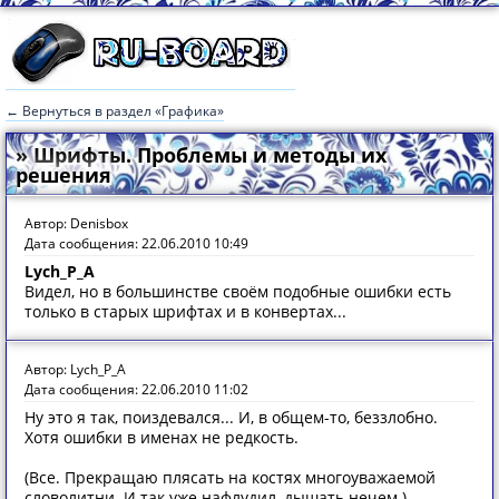
← Вернуться в раздел «Графика»
» Шрифты. Проблемы и методы их
решения
Автор: Denisbox
Дата сообщения: 22.06.2010 10:49
Lych_P_A
Видел, но в большинстве своём подобные ошибки есть
только в старых шрифтах и в конвертах...
Автор: Lych_P_A
Дата сообщения: 22.06.2010 11:02
Ну это я так, поиздевался... И, в общем-то, беззлобно.
Хотя ошибки в именах не редкость.
(Все. Прекращаю плясать на костях многоуважаемой
словолитни. И так уже нафлудил, дышать нечем.)