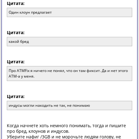
Цитата:
Один клоун предлагает
Цитата:
какой бред
Цитата:
Про ATMFix я ничего не понял, что он там фиксит. Да и нет этого
АТМ-а у меня.
Цитата:
индусы могли накодить не так, не понимаю
Когда начнете хоть немного понимать, тогда и пишите
про бред, клоунов и индусов.
Уберите нафиг /3GB и не морочьте людям голову, не