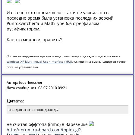
,
.
Из-за чего это произошло - так и не уловил, но в
последне время была установка последних версий
PuntoSwitcher'а и MathType 6.6 с регфайлом-
русификатором.
Как это можно исправить?
Пошел на нарушение правил и задал этот вопрос дважды - здесь и в ветке
Windows XP Multilingual User Interface (MUI)
, т.к причина смены шрифтов точно
пока не установлена.
Автор: feuerloescher
Дата сообщения: 08.07.2010 09:21
Цитата:
и задал этот вопрос дважды
не считая оффтопа (imho) в Варезнике
http://forum.ru-board.com/topic.cgi?