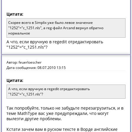
Цитата:
Скорее всего в Simplix уже было левое значение
"1252"="c_1251.nls", а reg-файл Arcand вернул обратно
нормальное
А что, если вручную в regedit отредактировать
"1252"="c_1251.nls"?
Автор: feuerloescher
Дата сообщения: 08.07.2010 13:15
Цитата:
А что, если вручную в regedit отредактировать
"1252"="c_1251.nls"?
Так попробуйте, только не забудьте перезагрузиться, и в
теме MathType вас уже предупреждали, что могут
вылезти другие проблемы.
Кстати зачем вам в руском тексте в Ворде английские