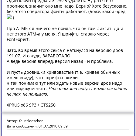
Один клоун предлагает /3GB удалить. Ну раз я его
прописал, значит оно мне надо. Верно? Хоте безусловно,
без этого оператора фонты работают. (Боже, какой бред
)
Про ATMFix я ничего не понял, что он там фиксит. Да и
нет этого АТМ-а у меня. Я шрифты ставлю через
FontExpert.
Зато, во время этого секса я наткнулся на версию дров
191.07. И о чудо, ЗАРАБОТАЛО!
А ведь версия вперёд, версия назад - и проблема.
И пусть дровишки кривовастые (т.е. кривее обычных
имею ввиду), зато шрифты ожили.
Я так понимаю тут или ждать новые версии дров надо
или видяху менять.
Что там эти индусы могли накодить
не так, не понимаю.
XPRUS x86 SP3 / GTS250
Автор: feuerloescher
Дата сообщения: 01.07.2010 09:59