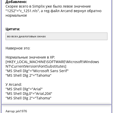
Добавлено:
Скорее всего в Simplix уже было левое значение
"1252"="c_1251.nls", а reg-файл Arcand вернул обратно
нормальное
Цитата:
во всех диалоговых окнах
Наверное это:
Нормальные значения в XP:
[HKEY_LOCAL_MACHINE\SOFTWARE\Microsoft\Windows
NT\CurrentVersion\FontSubstitutes]
"MS Shell Dlg"="Microsoft Sans Serif"
"MS Shell Dlg 2"="Tahoma"
У Arcand:
"MS Shell Dlg"="Arial"
"MS Shell Dlg,0"="Arial,204"
"MS Shell Dlg 2"="Tahoma"
Автор: jek1976