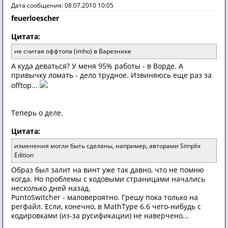
Дата сообщения: 08.07.2010 10:05
feuerloescher
Цитата:
не считая оффтопа (imho) в Варезнике
А куда деваться? У меня 95% работы - в Ворде. А
привычку ломать - дело трудное. Извиняюсь еще раз за
offtop...
Теперь о деле.
Цитата:
изменения могли быть сделаны, например, авторами Simplix
Edition
Образ был залит на винт уже так давно, что не помню
когда. Но проблемы с кодовыми страницами начались
несколько дней назад.
PuntoSwitcher - маловероятно. Грешу пока только на
регфайл. Если, конечно, в MathType 6.6 чего-нибудь с
кодировками (из-за русификации) не наверчено...