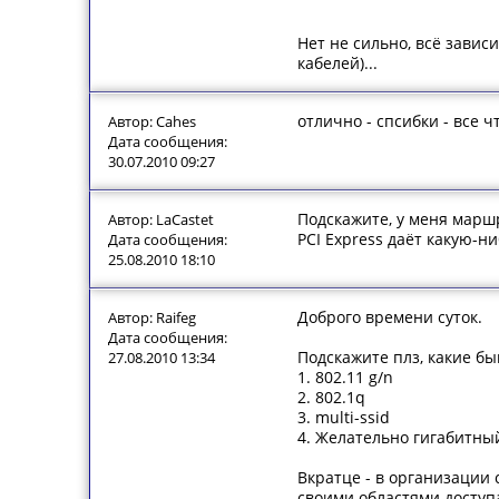
Нет не сильно, всё завис
кабелей)...
отлично - спсибки - все ч
Автор: Cahes
Дата сообщения:
30.07.2010 09:27
Подскажите, у меня маршру
Автор: LaCastet
PCI Express даёт какую-н
Дата сообщения:
25.08.2010 18:10
Доброго времени суток.
Автор: Raifeg
Дата сообщения:
Подскажите плз, какие бы
27.08.2010 13:34
1. 802.11 g/n
2. 802.1q
3. multi-ssid
4. Желательно гигабитный
Вкратце - в организации с
своими областями доступ