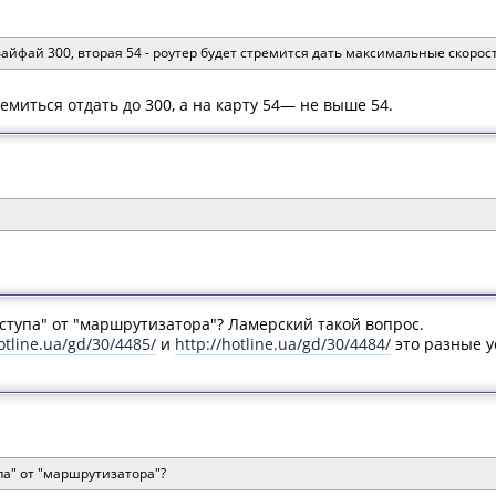
 вайфай 300, вторая 54 - роутер будет стремится дать максимальные скоро
ремиться отдать до 300, а на карту 54— не выше 54.
ступа" от "маршрутизатора"? Ламерский такой вопрос.
otline.ua/gd/30/4485/
и
http://hotline.ua/gd/30/4484/
это разные у
па" от "маршрутизатора"?