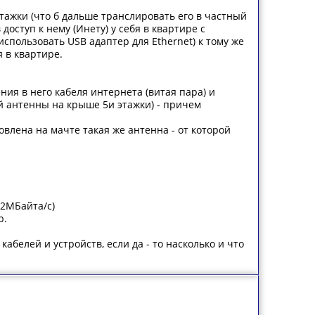
тажки (что б дальше транслировать его в частный
оступ к нему (Инету) у себя в квартире с
 использовать USB адаптер для Ethernet) к тому же
 в квартире.
ния в него кабеля интернета (витая пара) и
ной антенны на крыше 5и этажки) - причем
влена на мачте такая же антенна - от которой
 2МБайта/с)
р.
абелей и устройств, если да - то насколько и что