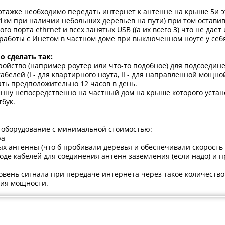
 этажке необходимо передать интернет к антенне на крыше 5и э
1км при наличии небольших деревьев на пути) при том оставив д
о порта ethrnet и всех занятых USB ((а их всего 3) что не дает
работы с Инетом в частном доме при выключенном ноуте у себя
о сделать так:
ройство (например роутер или что-то подобное) для подсоедине
кабелей (І - для квартирного ноута, ІІ - для направленной мощ
ать предположительно 12 часов в день.
нну непосредственно на частный дом на крыше которого устано
тбук.
ь оборудование с минимальной стоимостью:
ра
х антенны (что б пробивали деревья и обеспечивали скорость
де кабелей для соединения антенн заземления (если надо) и п
ровень сигнала при передаче интернета через такое количество к
ния мощности.