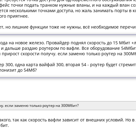
фейс точки подать транком нужные вланы, и на каждый влан соз
тся несколькими точками доступа, но жаль занимать порты в к
ого приятнее.
т, но лишние функции тоже не нужны, всё необходимое перечис
ода на новое железо. Провайдер поднял скорость до 15 Мбит +
 и дальше раздаю роутером по вафле. Все оборудование 54Мби
 прирост скорости получу. если заменю только роутер на 300Мб
ер 300, одна карта вайфай 300, вторая 54 - роутер будет стрем
понизит до 54Мб?
чу. если заменю только роутер на 300Мбит?
кого, так как скорость вафли зависит от внешних условий. Но 
Мбит.