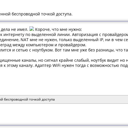
нной беспроводной точкой доступа.
i дела не имел.
Короче, что мне нужно:
к интернету по выделенной линии. Авторизация с провайдером
динение, NAT мне не нужен, только выделенный IP, ни в чем се
реград между компьютером и провайдером.
лится и сетью с ноутбуком. Вот там мне уже без разницы, что т
щищенные каналы, но сигнал крайне слабый, ноутбук видит но 
ся к этому каналу. Адаптер WiFi нужен тогда с возможностью 
й беспроводной точкой доступа