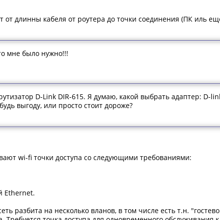
ит от длинны кабеля от роутера до точки соединения (ПК иль ещ
то мне было нужно!!!
тизатор D-Link DIR-615. Я думаю, какой выбрать адаптер: D-link 
ибудь выгоду, или просто стоит дороже?
вают wi-fi точки доступа со следующими требованиями:
 Ethernet.
еть разбита на несколько вланов, в том числе есть т.н. "гостевой
а. Требуется точка доступа для одновременного обслуживания к