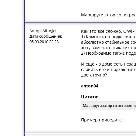
Маршрутизатор со встрое
Автор: AftarJjet
Как это все сложно. С WiF
Дата сообщения:
1) Компьютер подключен 
05.09.2010 22:23
абсолютно стабильное сое
хочу замечать никаких п
2) Необходимо также поде
И еще - в доме есть неза
словить его и подключит
достаточно?
anton04
Цитата:
Маршрутизатор со встроенно
Пример приведите.