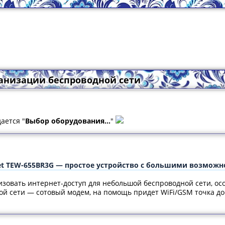
рганизации беспроводной сети
ается "
Выбор оборудования...
"
net TEW-655BR3G — простое устройство с большими возмож
изовать интернет-доступ для небольшой беспроводной сети, ос
й сети — сотовый модем, на помощь придет WiFi/GSM точка до