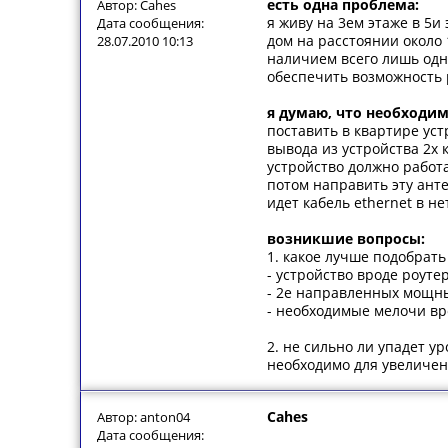
есть одна проблема:
Автор: Cahes
я живу на 3ем этаже в 5и
Дата сообщения:
дом на расстоянии около 
28.07.2010 10:13
наличием всего лишь одног
обеспечить возможность 
я думаю, что необходим
поставить в квартире уст
вывода из устройства 2х 
устройство должно работ
потом направить эту анте
идет кабель ethernet в не
возникшие вопросы:
1. какое лучше подобрат
- устройство вроде роуте
- 2е направленных мощны
- необходимые мелочи вро
2. не сильно ли упадет у
необходимо для увеличе
Cahes
Автор: anton04
Дата сообщения: