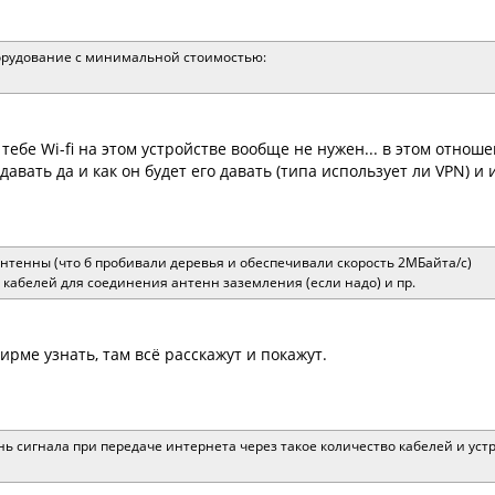
борудование с минимальной стоимостью:
о тебе Wi-fi на этом устройстве вообще не нужен... в этом отн
авать да и как он будет его давать (типа использует ли VPN) и
нтенны (что б пробивали деревья и обеспечивали скорость 2МБайта/с)
 кабелей для соединения антенн заземления (если надо) и пр.
ирме узнать, там всё расскажут и покажут.
нь сигнала при передаче интернета через такое количество кабелей и устр