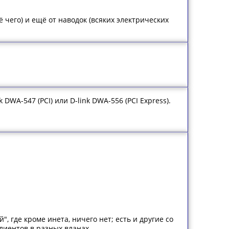
ё чего) и ещё от наводок (всяких электрических
DWA-547 (PCI) или D-link DWA-556 (PCI Express).
", где кроме инета, ничего нет; есть и другие со
лиентов в разных вланах.