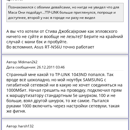
Познакомился с обоими девайсами, но нигде не увидел что для
Maca Они подойдут...?TP-LINK больше приглянулся, попроще и
доступнее, второй у нас в городе ни разу не видел
А вы что хотели от Стива Джобса(кроме как эпловского
ничего не суйте и вообще не лезьте)? Берите на крайний
случай с мани бэк и пробуйте.
Во вспомнил, Asus RT-N56U точно работает
Автор: Mdiman2k2
Дата сообщения: 26.12.2011 03:46
Странный мне какой то TP-LINK 1043ND попался. Так
вроде всё шоколадно, но мой ноутбук SAMSUNG с
гигабитной сетевкой ни в какую не хочет соединяться на
1000Мбит. Начал грешить на проводку, подключил прям
к маршрутизатору стандартным 5е шнурком, 100 и не
больше, взял другой шнурок, то же самое. Пытался
руками 1000 включить через настройки сетевухи, такая
же фигня.
Автор: harsh132