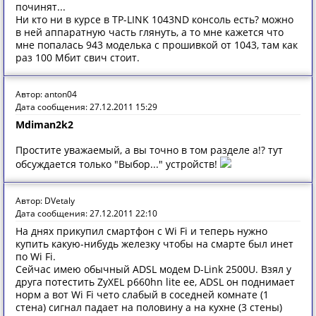
починят...
Ни кто ни в курсе в TP-LINK 1043ND консоль есть? можно
в ней аппаратную часть глянуть, а то мне кажется что
мне попалась 943 моделька с прошивкой от 1043, там как
раз 100 Мбит свич стоит.
Автор: anton04
Дата сообщения: 27.12.2011 15:29
Mdiman2k2
Простите уважаемый, а вы точно в том разделе а!? тут
обсуждается только "Выбор..." устройств!
Автор: DVetaly
Дата сообщения: 27.12.2011 22:10
На днях прикупил смартфон с Wi Fi и теперь нужно
купить какую-нибудь железку чтобы на смарте был инет
по Wi Fi.
Сейчас имею обычный ADSL модем D-Link 2500U. Взял у
друга потестить ZyXEL p660hn lite ee, ADSL он поднимает
норм а вот Wi Fi чето слабый в соседней комнате (1
стена) сигнал падает на половину а на кухне (3 стены)