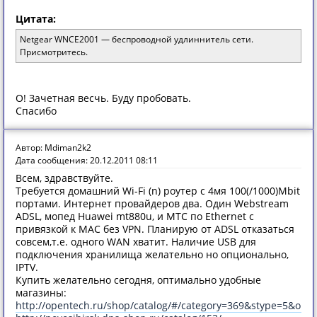
Цитата:
Netgear WNCE2001 — беспроводной удлиннитель сети.
Присмотритесь.
О! Зачетная весчь. Буду пробовать.
Спасибо
Автор: Mdiman2k2
Дата сообщения: 20.12.2011 08:11
Всем, здравствуйте.
Требуется домашний Wi-Fi (n) роутер с 4мя 100(/1000)Mbit
портами. Интернет провайдеров два. Один Webstream
ADSL, мопед Huawei mt880u, и МТС по Ethernet с
привязкой к MAC без VPN. Планирую от ADSL отказаться
совсем,т.е. одного WAN хватит. Наличие USB для
подключения хранилища желательно но опционально,
IPTV.
Купить желательно сегодня, оптимально удобные
магазины:
http://opentech.ru/shop/catalog/#/category=369&stype=5&ord