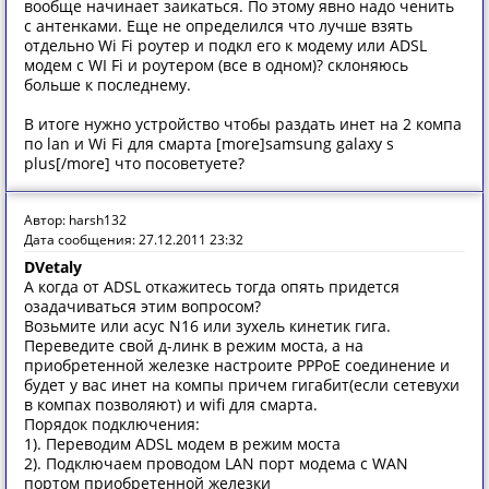
вообще начинает заикаться. По этому явно надо ченить
с антенками. Еще не определился что лучше взять
отдельно Wi Fi роутер и подкл его к модему или ADSL
модем с WI Fi и роутером (все в одном)? склоняюсь
больше к последнему.
В итоге нужно устройство чтобы раздать инет на 2 компа
по lan и Wi Fi для смарта [more]samsung galaxy s
plus[/more] что посоветуете?
Автор: harsh132
Дата сообщения: 27.12.2011 23:32
DVetaly
А когда от ADSL откажитесь тогда опять придется
озадачиваться этим вопросом?
Возьмите или асус N16 или зухель кинетик гига.
Переведите свой д-линк в режим моста, а на
приобретенной железке настроите РРРоЕ соединение и
будет у вас инет на компы причем гигабит(если сетевухи
в компах позволяют) и wifi для смарта.
Порядок подключения:
1). Переводим ADSL модем в режим моста
2). Подключаем проводом LAN порт модема с WAN
портом приобретенной железки