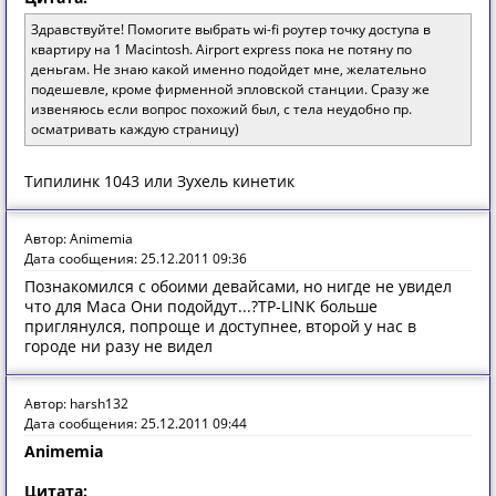
Здравствуйте! Помогите выбрать wi-fi роутер точку доступа в
квартиру на 1 Macintosh. Airport express пока не потяну по
деньгам. Не знаю какой именно подойдет мне, желательно
подешевле, кроме фирменной эпловской станции. Сразу же
извеняюсь если вопрос похожий был, с тела неудобно пр.
осматривать каждую страницу)
Типилинк 1043 или Зухель кинетик
Автор: Animemia
Дата сообщения: 25.12.2011 09:36
Познакомился с обоими девайсами, но нигде не увидел
что для Maca Они подойдут...?TP-LINK больше
приглянулся, попроще и доступнее, второй у нас в
городе ни разу не видел
Автор: harsh132
Дата сообщения: 25.12.2011 09:44
Animemia
Цитата: