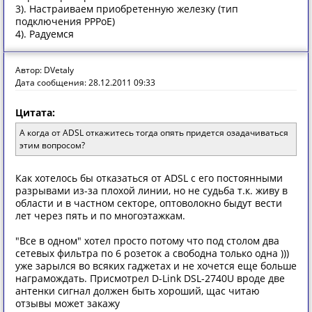
3). Настраиваем приобретенную железку (тип
подключения РРРоЕ)
4). Радуемся
Автор: DVetaly
Дата сообщения: 28.12.2011 09:33
Цитата:
А когда от ADSL откажитесь тогда опять придется озадачиваться
этим вопросом?
Как хотелось бы отказаться от ADSL с его постоянными
разрывами из-за плохой линии, но не судьба т.к. живу в
области и в частном секторе, оптоволокно быдут вести
лет через пять и по многоэтажкам.
"Все в одном" хотел просто потому что под столом два
сетевых фильтра по 6 розеток а свободна только одна )))
уже зарылся во всяких гаджетах и не хочется еще больше
награмождать. Присмотрел D-Link DSL-2740U вроде две
антенки сигнал должен быть хороший, щас читаю
отзывы может закажу