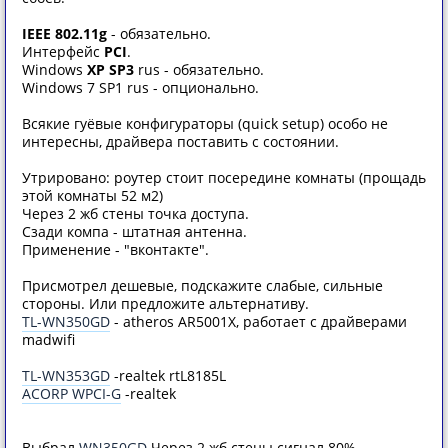
IEEE 802.11g
- обязательно.
Интерфейс
PCI
.
Windows
XP SP3
rus - обязательно.
Windows 7 SP1 rus - опционально.
Всякие гуёвые конфигураторы (quick setup) особо не
интересны, драйвера поставить с состоянии.
Утрировано: роутер стоит посередине комнаты (прощадь
этой комнаты 52 м2)
Через 2 жб стены точка доступа.
Сзади компа - штатная антенна.
Применение - "вконтакте".
Присмотрел дешевые, подскажите слабые, сильные
стороны. Или предложите альтернативу.
TL-WN350GD
- atheros AR5001X, работает с драйверами
madwifi
TL-WN353GD
-realtek rtL8185L
ACORP WPCI-G
-realtek
Выбрал
WN350GD
Через 2 жб стены сигнал 80%.