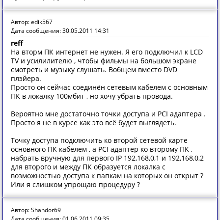
Автор: edik567
Дата сообщения: 30.05.2011 14:31
reff
На вторм ПК интернет не нужен. Я его подключил к LCD
TV и усилилителю , чтобы фильмы на большом экране
смотреть и музыку слушать. Вобщем вместо DVD
плэйера.
Просто он сейчас соединён сетевым кабелем с основным
ПК в локалку 100мбит , но хочу убрать провода.
Вероятно мне достаточно точки доступа и PCI адаптера .
Просто я не в курсе как это всё будет выглядеть.
Точку доступа подключить ко второй сетевой карте
основного ПК кабелем , а PCI адаптер ко второму ПК ,
набрать вручную для первого IP 192,168,0,1 и 192,168,0,2
для второго и между ПК образуется локалка с
возможностью доступа к папкам на которых он открыт ?
Или я слишком упрощаю процедуру ?
Автор: Shandor69
Дата сообщения: 01.06.2011 09:35