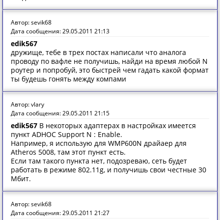
Автор: sevik68
Дата сообщения: 29.05.2011 21:13
edik567
дружище, тебе в трех постах написали что аналога
проводу по вафле не получишь, найди на время любой N
роутер и попробуй, это быстрей чем гадать какой формат
ты будешь гонять между компами
Автор: vlary
Дата сообщения: 29.05.2011 21:15
edik567
В некоторых адаптерах в настройках имеется
пункт ADHOC Support N : Enable.
Например, я использую для WMP600N драйаер для
Atheros 5008, там этот пункт есть.
Если там такого пункта нет, подозреваю, сеть будет
работать в режиме 802.11g, и получишь свои честные 30
Мбит.
Автор: sevik68
Дата сообщения: 29.05.2011 21:27