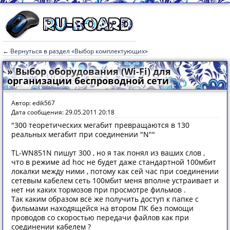
← Вернуться в раздел «Выбор комплектующих»
» Выбор оборудования (Wi-Fi) для
организации беспроводной сети
Автор: edik567
Дата сообщения: 29.05.2011 20:18
"300 теоретических мегабит превращаются в 130
реальных мегабит при соединении "N""
TL-WN851N пишут 300 , но я так понял из ваших слов ,
что в режиме ad hoc не будет даже стандартной 100мбит
локалки между ними , потому как сей час при соединении
сетевым кабелем сеть 100мбит меня вполне устраивает и
нет ни каких тормозов при просмотре фильмов .
Так каким образом всё же получить доступ к папке с
фильмами находящейся на втором ПК без помощи
проводов со скоростью передачи файлов как при
соединении кабелем ?