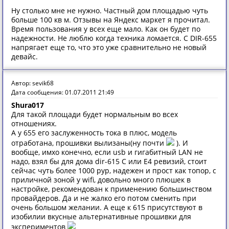
Ну столько мне не нужно. Частный дом площадью чуть
больше 100 кв м. Отзывы на Яндекс маркет я прочитал.
Время пользования у всех еще мало. Как он будет по
надежности. Не люблю когда техника ломается. С DIR-655
напрягает еще то, что это уже сравнительно не новый
девайс.
Автор: sevik68
Дата сообщения: 01.07.2011 21:49
Shura017
Для такой площади будет нормальным во всех
отношениях.
А у 655 его заслуженность тока в плюс, модель
отработана, прошивки вылизаны(ну почти
). И
вообще, имхо конечно, если usb и гигабитный LAN не
надо, взял бы для дома dir-615 С или Е4 ревизий, стоит
сейчас чуть более 1000 рур, надежен и прост как топор, с
приличной зоной у wifi, довольно много плюшек в
настройке, рекомендован к применению большинством
провайдеров. Да и не жалко его потом сменить при
очень большом желании. А еще к 615 присутствуют в
изобилии вкусные альтернативные прошивки для
экспериментов