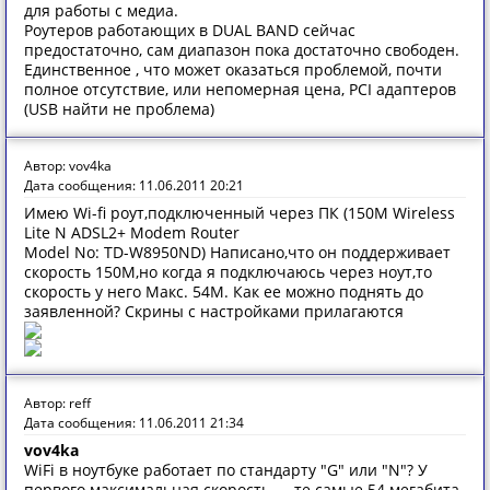
для работы с медиа.
Роутеров работающих в DUAL BAND сейчас
предостаточно, сам диапазон пока достаточно свободен.
Единственное , что может оказаться проблемой, почти
полное отсутствие, или непомерная цена, PCI адаптеров
(USB найти не проблема)
Автор: vov4ka
Дата сообщения: 11.06.2011 20:21
Имею Wi-fi роут,подключенный через ПК (150M Wireless
Lite N ADSL2+ Modem Router
Model No: TD-W8950ND) Написано,что он поддерживает
скорость 150М,но когда я подключаюсь через ноут,то
скорость у него Макс. 54М. Как ее можно поднять до
заявленной? Скрины с настройками прилагаются
Автор: reff
Дата сообщения: 11.06.2011 21:34
vov4ka
WiFi в ноутбуке работает по стандарту "G" или "N"? У
первого максимальная скорость — те самые 54 мегабита