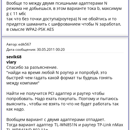
Вообще то между двумя псишными адаптерами N
режима не добьешься, в этом варианте тока b, максимум
g с 11 мбс
так что без точки доступа(роутера) N не обойтись и то
придется шаманить с шифрованием чтобы N заработал,
в смысле WPA2-PSK AES
Автор: edik567
Дата сообщения: 30.05.2011 00:20
sevik68
vlary
Спасибо за разъяснение.
"найди на время любой N роутер и попробуй, это
быстрей чем гадать какой формат ты будешь гонять
между компами"
Найти не получится PCI адаптер и раутер чтобы
попробовать. Надо ехать покупать. Поэтому и пытаюсь
выяснить , чтобы не взять то что не будет работать так
как надо.
Вообщем вариант с двумя адаптерами отпадает.
Тогда вариант адаптер TL-WN851N и раутер TP-Link nMax
TL-WR841ND 802.11n