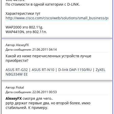
По стоимости в одной категории с D-LINK.
Характеристики тут
http://www.cisco.com/cisco/web/solutions/small_business/prod
WAP2000 это 802.11g.
WAP4410N, это 802.11n.
Автор: AlexeyFX
Дата сообщения: 21.06.2011 04:14
Какой из ниже перечисленных устройств лучше
приобрести?
ASUS RT-G32
|
ASUS RT-N10
|
D-link DAP-1150/RU
|
ZyXEL
NBG334W EE
Автор: Fiskal
Дата сообщения: 22.06.2011 00:53
AlexeyFX
смотря для чего..
pptp держат первые два, но второй более, имхо
стабильней. К примеру.