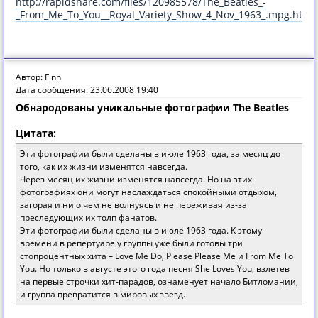
http://rapidshare.com/files/120985578/The_Beatles_-
_From_Me_To_You__Royal_Variety_Show_4_Nov_1963_.mpg.html
Автор: Finn
Дата сообщения: 23.06.2008 19:40
Обнародованы уникальные фотографии The Beatles
Цитата:
Эти фотографии были сделаны в июле 1963 года, за месяц до
того, как их жизни изменятся навсегда.
Через месяц их жизни изменятся навсегда. Но на этих
фотографиях они могут наслаждаться спокойными отдыхом,
загорая и ни о чем не волнуясь и не переживая из-за
преследующих их толп фанатов.
Эти фотографии были сделаны в июле 1963 года. К этому
времени в репертуаре у группы уже были готовы три
стопроцентных хита – Love Me Do, Please Please Me и From Me To
You. Но только в августе этого года песня She Loves You, взлетев
на первые строчки хит-парадов, ознаменует начало Битломании,
и группа превратится в мировых звезд.