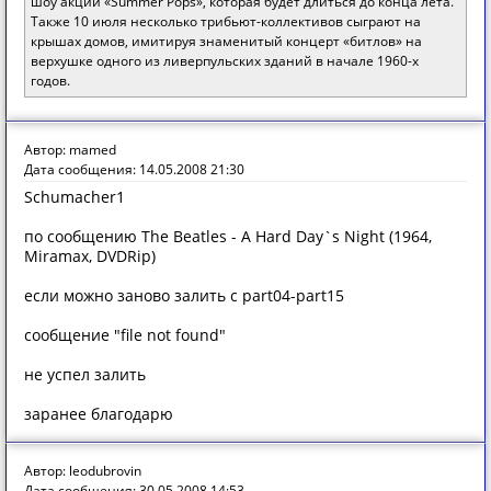
шоу акции «Summer Pops», которая будет длиться до конца лета.
Также 10 июля несколько трибьют-коллективов сыграют на
крышах домов, имитируя знаменитый концерт «битлов» на
верхушке одного из ливерпульских зданий в начале 1960-х
годов.
Автор: mamed
Дата сообщения: 14.05.2008 21:30
Schumacher1
по сообщению The Beatles - A Hard Day`s Night (1964,
Miramax, DVDRip)
если можно заново залить с part04-part15
сообщение "file not found"
не успел залить
заранее благодарю
Автор: leodubrovin
Дата сообщения: 30.05.2008 14:53