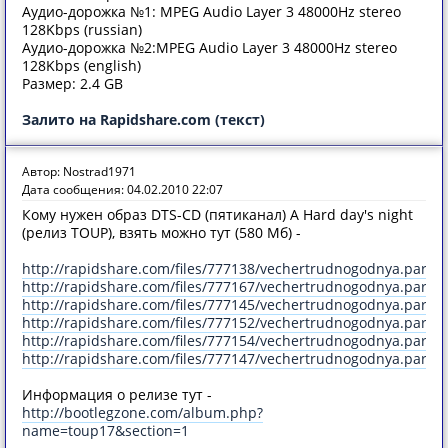
Аудио-дорожка №1: MPEG Audio Layer 3 48000Hz stereo
128Kbps (russian)
Аудио-дорожка №2:MPEG Audio Layer 3 48000Hz stereo
128Kbps (english)
Размер: 2.4 GB
Залито на Rapidshare.com (текст)
Автор: Nostrad1971
Дата сообщения: 04.02.2010 22:07
Кому нужен образ DTS-CD (пятиканал) A Hard day's night
(релиз TOUP), взять можно тут (580 Мб) -
http://rapidshare.com/files/777138/vechertrudnogodnya.part1.
http://rapidshare.com/files/777167/vechertrudnogodnya.part2.
http://rapidshare.com/files/777145/vechertrudnogodnya.part3.
http://rapidshare.com/files/777152/vechertrudnogodnya.part4.
http://rapidshare.com/files/777154/vechertrudnogodnya.part5.
http://rapidshare.com/files/777147/vechertrudnogodnya.part6.
Информация о релизе тут -
http://bootlegzone.com/album.php?
name=toup17&section=1