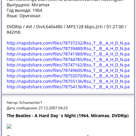
Выпущено: Miramax
Год выхода: 1964
Язык: Оригинал
DVDRip / AVI / DivX,640x480 / MP3,128 kbps,2ch / 01:27:00 /
842mb
http://rapidshare.com/files/78737232/Rsu_T__B__A_H_D_N.part0
http://rapidshare.com/files/78739480/Rsu_T__B__A_H_D_N.part0
http://rapidshare.com/files/78741989/Rsu_T__B__A_H_D_N.part0
http://rapidshare.com/files/78744785/Rsu_T__B__A_H_D_N.part0
http://rapidshare.com/files/78747162/Rsu_T__B__A_H_D_N.part0
http://rapidshare.com/files/78749605/Rsu_T__B__A_H_D_N.part0
http://rapidshare.com/files/78755070/Rsu_T__B__A_H_D_N.part0
http://rapidshare.com/files/78755136/Rsu_T__B__A_H_D_N.part0
http://rapidshare.com/files/78754136/Rsu_T__B__A_H_D_N.part0
Автор: Schumacher1
Дата сообщения: 27.12.2007 04:23
The Beatles - A Hard Day`s Night (1964, Miramax, DVDRip)