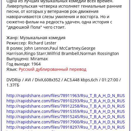
Одна из лучших музыкальных комедий всех времен.
Ливерпульская четверка исполняет гениальные ранние
песни, от которых у ветеранов рок-движения
наворачиваются слезы умиления и восторга. Но и
сюжетно фильм на редкость удачен, одна история с
"дядюшкой Пола" чего стоит.
Жанр: Музыкальная комедия
Режиссер: Richard Lester
В ролях: John Lennon,Paul McCartney,George
Harrison,Ringo Starr,Wilfrid Brambell,Norman Rossington
Выпущено: Miramax
Год выхода: 1964
Язык:
Русский дублированный перевод
DVDRip / AVI / DivX,608x352 / AC3,448 kbps,6ch / 01:27:00 /
1.37ГБ
http://rapidshare.com/files/78911963/Rsu_T_B_A_H_D_N_RUS.pa
http://rapidshare.com/files/78910293/Rsu_T_B_A_H_D_N_RUS.pa
http://rapidshare.com/files/78912258/Rsu_T_B_A_H_D_N_RUS.pa
http://rapidshare.com/files/78915359/Rsu_T_B_A_H_D_N_RUS.pa
http://rapidshare.com/files/78915245/Rsu_T_B_A_H_D_N_RUS.pa
http://rapidshare.com/files/78917900/Rsu_T_B_A_H_D_N_RUS.pa
http://rapidshare.com/files/78918297/Rsu_T_B_A_H_D_N_RUS.pa