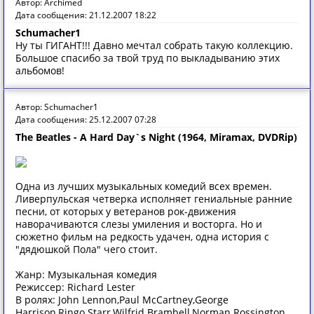
Автор: Archimed
Дата сообщения: 21.12.2007 18:22
Schumacher1
Ну ты ГИГАНТ!!! Давно мечтал собрать такую коллекцию.
Большое спасибо за твой труд по выкладыванию этих
альбомов!
Автор: Schumacher1
Дата сообщения: 25.12.2007 07:28
The Beatles - A Hard Day`s Night (1964, Miramax, DVDRip)
Одна из лучших музыкальных комедий всех времен.
Ливерпульская четверка исполняет гениальные ранние
песни, от которых у ветеранов рок-движения
наворачиваются слезы умиления и восторга. Но и
сюжетно фильм на редкость удачен, одна история с
"дядюшкой Пола" чего стоит.
Жанр: Музыкальная комедия
Режиссер: Richard Lester
В ролях: John Lennon,Paul McCartney,George
Harrison,Ringo Starr,Wilfrid Brambell,Norman Rossington