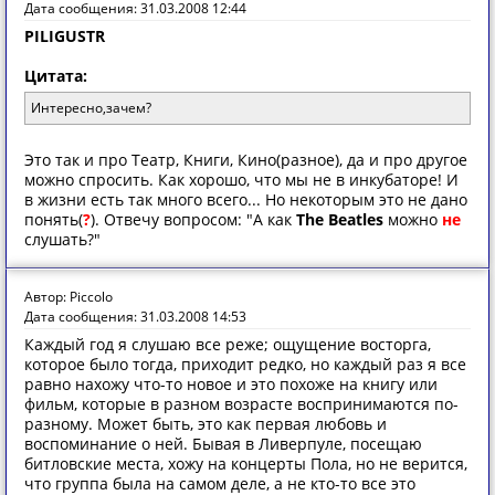
Дата сообщения: 31.03.2008 12:44
PILIGUSTR
Цитата:
Интересно,зачем?
Это так и про Театр, Книги, Кино(разное), да и про другое
можно спросить. Как хорошо, что мы не в инкубаторе! И
в жизни есть так много всего... Но некоторым это не дано
понять(
?
). Отвечу вопросом: "А как
The Beatles
можно
не
слушать?"
Автор: Piccolo
Дата сообщения: 31.03.2008 14:53
Каждый год я слушаю все реже; ощущение восторга,
которое было тогда, приходит редко, но каждый раз я все
равно нахожу что-то новое и это похоже на книгу или
фильм, которые в разном возрасте воспринимаются по-
разному. Может быть, это как первая любовь и
воспоминание о ней. Бывая в Ливерпуле, посещаю
битловские места, хожу на концерты Пола, но не верится,
что группа была на самом деле, а не кто-то все это