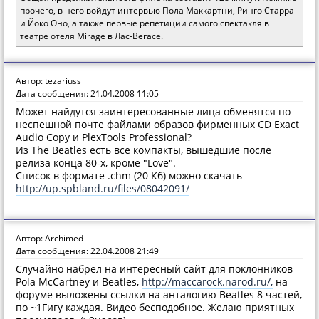
прочего, в него войдут интервью Пола Маккартни, Ринго Старра
и Йоко Оно, а также первые репетиции самого спектакля в
театре отеля Mirage в Лас-Вегасе.
Автор: tezariuss
Дата сообщения: 21.04.2008 11:05
Может найдутся заинтересованные лица обменятся по
неспешной почте файлами образов фирменных CD Exact
Audio Copy и PlexTools Professional?
Из The Beatles есть все компакты, вышедшие после
релиза конца 80-х, кроме "Love".
Список в формате .chm (20 Кб) можно скачать
http://up.spbland.ru/files/08042091/
Автор: Archimed
Дата сообщения: 22.04.2008 21:49
Случайно набрел на интересный сайт для поклонников
Pola McCartney и Beatles,
http://maccarock.narod.ru/,
на
форуме выложены ссылки на анталогию Beatlеs 8 частей,
по ~1Гигу каждая. Видео бесподобное. Желаю приятных