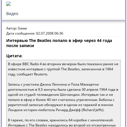
Видео
Автор: Gawa
Дата сообщения: 02.07.2008 06:36
Интервью The Beatles попало в эфир через 44 года
после записи
Цитата:
В эфире BBC Radio 4 во вторник вечером было показано ранее не
известное интервью с группой The Beatles, записанное в 1964
году, сообщает Reuterts.
Запись с участием Джона Леннона и Пола Маккартни
длительностью в 9,5 минуты была сделана 30 апреля 1964 года в
одной из студий телевидения Шотландии. Интервью так и не
попало в эфир и более 40 лет считалось утраченным. Бобины с
раритетной записью обнаружил в одном из гаражей в южном
Лондоне историк-любитель Ричард Джефф (Richard Jeffs).
В гараже, по его словам, хранились 64 коробки с кинопленкой.
Интервью с The Beatles находилось во второй из отсмотренных