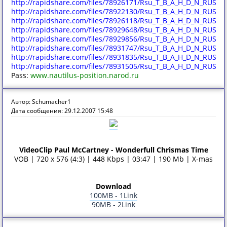
http://rapidshare.com/files/78926171/Rsu_T_B_A_H_D_N_RUS.pa
http://rapidshare.com/files/78922130/Rsu_T_B_A_H_D_N_RUS.pa
http://rapidshare.com/files/78926118/Rsu_T_B_A_H_D_N_RUS.pa
http://rapidshare.com/files/78929648/Rsu_T_B_A_H_D_N_RUS.pa
http://rapidshare.com/files/78929856/Rsu_T_B_A_H_D_N_RUS.pa
http://rapidshare.com/files/78931747/Rsu_T_B_A_H_D_N_RUS.pa
http://rapidshare.com/files/78931835/Rsu_T_B_A_H_D_N_RUS.pa
http://rapidshare.com/files/78931505/Rsu_T_B_A_H_D_N_RUS.pa
Pass:
www.nautilus-position.narod.ru
Автор: Schumacher1
Дата сообщения: 29.12.2007 15:48
VideoClip Paul McCartney - Wonderfull Chrismas Time
VOB | 720 x 576 (4:3) | 448 Kbps | 03:47 | 190 Mb | X-mas
Download
100MB - 1Link
90MB - 2Link