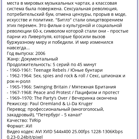
места в мировых музыкальных чартах, а классовая
система была повержена. Сексуальная революция,
потребительский бум, отмена цензуры, прорыв в моде,
искусстве и политике. "Битлз" стали олицетворением
этих перемен. Это фильм о культурной и социальной
революции 60-х, символом которой стали они - простые
парни из Ливерпуля, которые бросили вызов
буржуазному миру и победили. И мир изменился
навсегда...
Год выпуска: 2006
Жанр: Документальный
Продолжительность: 5 серий по 45 минут
- 1960-1961: Teenage Rebels / Юные бунтари
- 1962-1964: Sex, spies and rock & roll / Секс, шпионаж и
рок-н-ролл
- 1965-1966: Swinging Britain / Мятежная Британия
- 1967-1968: Peace and Protest / Пацифизм и протест
- 1969–1970: The Party’s Over / Вечеринка окончена
Режиссер: Paul Oremland & Li-Da Кruger
Перевод: профессиональный (многоголосый,
закадровый), "Петербург - 5 канал"
Качество: TVRip
Формат: AVI
Видео кодек: AVI XVID 544x400 25.00fps 1228-1306Kbps
0.23-0.24bit/pixel