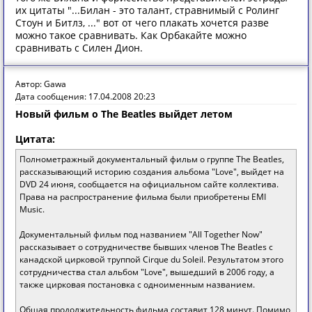
их цитаты "...Билан - это талант, стравнимый с Ролинг
Стоун и Битлз, ..." вот от чего плакать хочется разве
можно такое сравнивать. Как Орбакайте можно
сравнивать с Силен Дион.
Автор: Gawa
Дата сообщения: 17.04.2008 20:23
Новый фильм о The Beatles выйдет летом
Цитата:
Полнометражный документальный фильм о группе The Beatles,
рассказывающий историю создания альбома "Love", выйдет на
DVD 24 июня, сообщается на официальном сайте коллектива.
Права на распространение фильма были приобретены EMI
Music.
Документальный фильм под названием "All Together Now"
рассказывает о сотрудничестве бывших членов The Beatles с
канадской цирковой труппой Cirque du Soleil. Результатом этого
сотрудничества стал альбом "Love", вышедший в 2006 году, а
также цирковая постановка с одноименным названием.
Общая продолжительность фильма составит 128 минут. Помимо