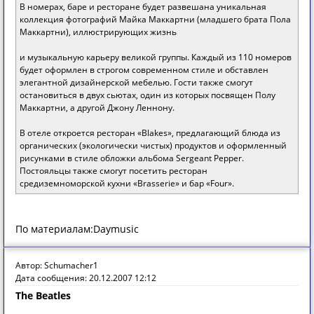
В номерах, баре и ресторане будет развешана уникальная
коллекция фотографий Майка Маккартни (младшего брата Пола
Маккартни), иллюстрирующих жизнь
и музыкальную карьеру великой группы. Каждый из 110 номеров
будет оформлен в строгом современном стиле и обставлен
элегантной дизайнерской мебелью. Гости также смогут
остановиться в двух сьютах, один из которых посвящен Полу
Маккартни, а другой Джону Леннону.
В отеле откроется ресторан «Blakes», предлагающий блюда из
органических (экологически чистых) продуктов и оформленный
рисунками в стиле обложки альбома Sergeant Pepper.
Постояльцы также смогут посетить ресторан
средиземноморской кухни «Brasserie» и бар «Four».
По материалам:Daymusic
Автор: Schumacher1
Дата сообщения: 20.12.2007 12:12
The Beatles