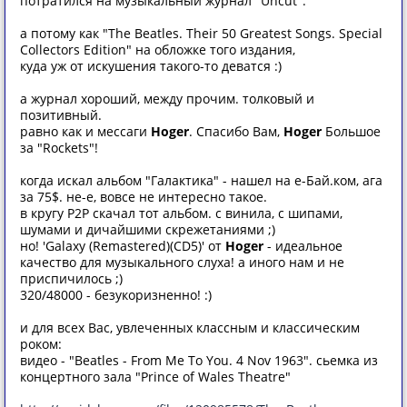
потратился на музыкальный журнал "Uncut".
а потому как "The Beatles. Their 50 Greatest Songs. Special
Collectors Edition" на обложке того издания,
куда уж от искушения такого-то деватся :)
а журнал хороший, между прочим. толковый и
позитивный.
равно как и мессаги
Hoger
. Спасибо Вам,
Hoger
Большое
за "Rockets"!
когда искал альбом "Галактика" - нашел на е-Бай.ком, ага
за 75$. не-е, вовсе не интересно такое.
в кругу P2P скачал тот альбом. с винила, с шипами,
шумами и дичайшими скрежетаниями ;)
но! 'Galaxy (Remastered)(CD5)' от
Hoger
- идеальное
качество для музыкального слуха! а иного нам и не
приспичилось ;)
320/48000 - безукоризненно! :)
и для всех Вас, увлеченных классным и классическим
роком:
видео - "Beatles - From Me To You. 4 Nov 1963". сьемка из
концертного зала "Prince of Wales Theatre"