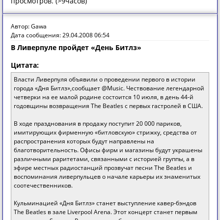
просмотров. (>9часов)
Автор: Gawa
Дата сообщения: 29.04.2008 06:54
В Ливерпуле пройдет «День Битлз»
Цитата:
Власти Ливерпуля объявили о проведении первого в истории
города «Дня Битлз»,сообщает @Music. Чествование легендарной
четверки на ее малой родине состоится 10 июля, в день 44-й
годовщины возвращения The Beatles с первых гастролей в США.
В ходе празднования в продажу поступит 20 000 париков,
имитирующих фирменную «битловскую» стрижку, средства от
распространения которых будут направлены на
благотворительность. Офисы фирм и магазины будут украшены
различными раритетами, связанными с историей группы, а в
эфире местных радиостанций прозвучат песни The Beatles и
воспоминания ливерпульцев о начале карьеры их знаменитых
соотечественников.
Кульминацией «Дня Битлз» станет выступление кавер-бэндов
The Beatles в зале Liverpool Arena. Этот концерт станет первым