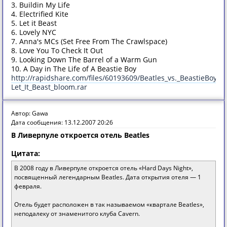
3. Buildin My Life
4. Electrified Kite
5. Let it Beast
6. Lovely NYC
7. Anna's MCs (Set Free From The Crawlspace)
8. Love You To Check It Out
9. Looking Down The Barrel of a Warm Gun
10. A Day in The Life of A Beastie Boy
http://rapidshare.com/files/60193609/Beatles_vs._BeastieBoys-
Let_It_Beast_bloom.rar
Автор: Gawa
Дата сообщения: 13.12.2007 20:26
В Ливерпуле откроется отель Beatles
Цитата:
В 2008 году в Ливерпуле откроется отель «Hard Days Night»,
посвященный легендарным Beatles. Дата открытия отеля — 1
февраля.
Отель будет расположен в так называемом «квартале Beatles»,
неподалеку от знаменитого клуба Cavern.