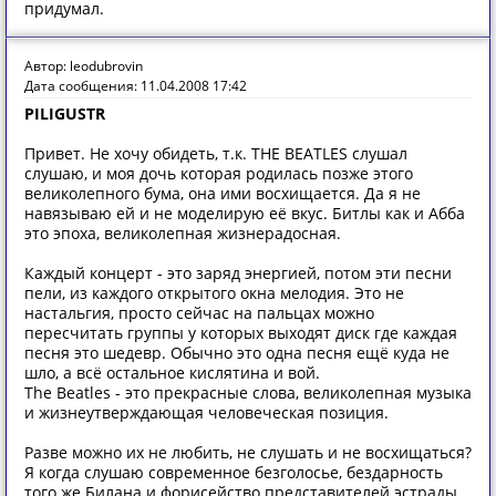
придумал.
Автор: leodubrovin
Дата сообщения: 11.04.2008 17:42
PILIGUSTR
Привет. Не хочу обидеть, т.к. THE BEATLES слушал
слушаю, и моя дочь которая родилась позже этого
великолепного бума, она ими восхищается. Да я не
навязываю ей и не моделирую её вкус. Битлы как и Абба
это эпоха, великолепная жизнерадосная.
Каждый концерт - это заряд энергией, потом эти песни
пели, из каждого открытого окна мелодия. Это не
настальгия, просто сейчас на пальцах можно
пересчитать группы у которых выходят диск где каждая
песня это шедевр. Обычно это одна песня ещё куда не
шло, а всё остальное кислятина и вой.
The Beatles - это прекрасные слова, великолепная музыка
и жизнеутверждающая человеческая позиция.
Разве можно их не любить, не слушать и не восхищаться?
Я когда слушаю современное безголосье, бездарность
того же Билана и форисейство представителей эстрады