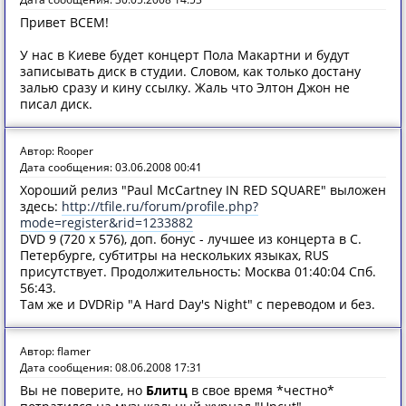
Привет ВСЕМ!
У нас в Киеве будет концерт Пола Макартни и будут
записывать диск в студии. Словом, как только достану
залью сразу и кину ссылку. Жаль что Элтон Джон не
писал диск.
Автор: Rooper
Дата сообщения: 03.06.2008 00:41
Хороший релиз "Paul McCartney IN RED SQUARE" выложен
здесь:
http://tfile.ru/forum/profile.php?
mode=register&rid=1233882
DVD 9 (720 x 576), доп. бонус - лучшее из концерта в С.
Петербурге, субтитры на нескольких языках, RUS
присутствует. Продолжительность: Москва 01:40:04 Спб.
56:43.
Там же и DVDRip "A Hard Day's Night" с переводом и без.
Автор: flamer
Дата сообщения: 08.06.2008 17:31
Вы не поверите, но
Блитц
в свое время *честно*