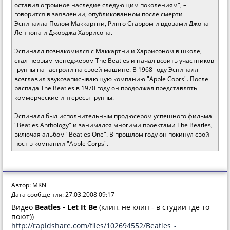
оставил огромное наследие следующим поколениям", –
говорится в заявлении, опубликованном после смерти
Эспиналла Полом Маккартни, Ринго Старром и вдовами Джона
Леннона и Джорджа Харрисона.
Эспиналл познакомился с Маккартни и Харрисоном в школе,
стал первым менеджером The Beatles и начал возить участников
группы на гастроли на своей машине. В 1968 году Эспиналл
возглавил звукозаписывающую компанию "Apple Coprs". После
распада The Beatles в 1970 году он продолжал представлять
коммерческие интересы группы.
Эспиналл был исполнительным продюсером успешного фильма
"Beatles Anthology" и занимался многими проектами The Beatles,
включая альбом "Beatles One". В прошлом году он покинул свой
пост в компании "Apple Corps".
Автор: MKN
Дата сообщения: 27.03.2008 09:17
Видео
Beatles - Let It Be
(клип, не клип - в студии где то
поют))
http://rapidshare.com/files/102694552/Beatles_-