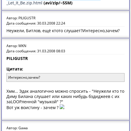
_Let_It_Be.zip.html
(avi/zip/~55M)
Автор: PILIGUSTR
Дата сообщения: 30.03.2008 22:24
Неужели, Битлов, ещё ктото слушает?Интересно,зачем?
Автор: MKN
Дата сообщения: 31.03.2008 08:03
PILIGUSTR
Цитата:
Интересно,зачем?
Хмм... Эдак аналогично можно спросить - "Неужели кто то
Диму Билана слушает или каких нибудь бздиджеев с их
заLOOPленной "музыкой" ?"
Вот уж воистину - зачем ?
Автор: Gawa