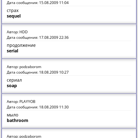
Дата сообщения: 15.08.2009 11:04
страх
sequel
Автор: HDD
Дата сообщения: 17.08.2009 22:36
продолжение
serial
Автор: podzaborom
Дата сообщения: 18.08.2009 10:27
сериал
soap
Автор: PLAYYOB
Дата сообщения: 18.08.2009 11:30
мыло
bathroom
Автор: podzaborom