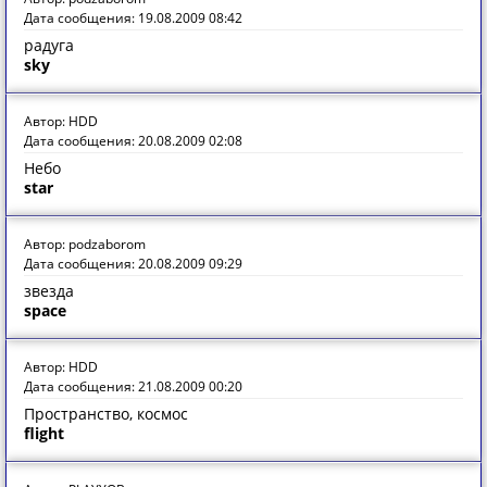
Дата сообщения: 19.08.2009 08:42
радуга
sky
Автор: HDD
Дата сообщения: 20.08.2009 02:08
Небо
star
Автор: podzaborom
Дата сообщения: 20.08.2009 09:29
звезда
space
Автор: HDD
Дата сообщения: 21.08.2009 00:20
Пространство, космос
flight