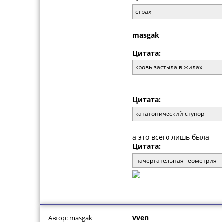
страх
masgak
Цитата:
кровь застыла в жилах
Цитата:
кататонический ступор
а это всего лишь была
Цитата:
начертательная геометрия
vven
Автор: masgak