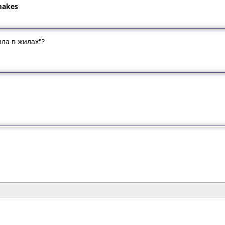
 makes
ыла в жилах"?