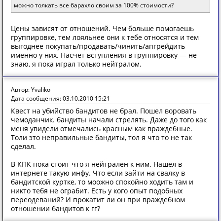
можно толкать все барахло своим за 100% стоимости?
Цены зависят от отношений. Чем больше помогаешь
группировке, тем лояльнее они к тебе относятся и тем
выгоднее покупать/продавать/чинить/апгрейдить
именно у них. Насчёт вступления в группировку — не
знаю, я пока играл только нейтралом.
Автор: Yvaliko
Дата сообщения: 03.10.2010 15:21
Квест на убийство бандитов не брал. Пошел воровать
чемоданчик. бандиты начали стрелять. Даже до того как
меня увидели отмечались красным как враждебные.
Толи это неправильные бандиты, тол я что то не так
сделал.
В КПК пока стоит что я нейтрален к ним. Нашел в
интернете такую инфу. Что если зайти на свалку в
бандитской куртке, то моожно спокойно ходить там и
никто тебя не ограбит. Есть у кого опыт подобных
переодеваний? И прокатит ли он при враждебном
отношении бандитов к гг?