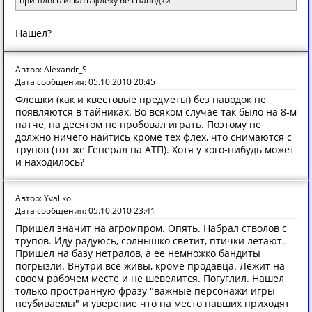
пришлось искать флеху без наводки
Нашел?
Автор: Alexandr_Sl
Дата сообщения: 05.10.2010 20:45
Флешки (как и квестовые предметы) без наводок не
появляются в тайниках. Во всяком случае так было на 8-м
патче, на десятом не пробовал играть. Поэтому не
должно ничего найтись кроме тех флех, что снимаются с
трупов (тот же Генерал на АТП). Хотя у кого-нибудь может
и находилось?
Автор: Yvaliko
Дата сообщения: 05.10.2010 23:41
Пришел значит на агромпром. Опять. Набрал стволов с
трупов. Иду радуюсь, солнышко светит, птички летают.
Пришел на базу нетралов, а ее немножко бандиты
погрызли. Внутри все живы, кроме продавца. Лежит на
своем рабочем месте и не шевелится. Погуглил. Нашел
только пространную фразу "важные персонажи игры
неубиваемы" и уверение что на место павших приходят