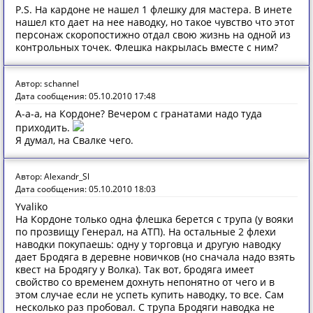
P.S. На кардоне не нашел 1 флешку для мастера. В инете
нашел кто дает на нее наводку, но такое чувство что этот
персонаж скоропостижно отдал свою жизнь на одной из
контрольных точек. Флешка накрылась вместе с ним?
Автор: schannel
Дата сообщения: 05.10.2010 17:48
А-а-а, на Кордоне? Вечером с гранатами надо туда
приходить.
Я думал, на Свалке чего.
Автор: Alexandr_Sl
Дата сообщения: 05.10.2010 18:03
Yvaliko
На Кордоне только одна флешка берется с трупа (у вояки
по прозвищу Генерал, на АТП). На остальные 2 флехи
наводки покупаешь: одну у торговца и другую наводку
дает Бродяга в деревне новичков (но сначала надо взять
квест на Бродягу у Волка). Так вот, бродяга имеет
свойство со временем дохнуть непонятно от чего и в
этом случае если не успеть купить наводку, то все. Сам
несколько раз пробовал. С трупа Бродяги наводка не