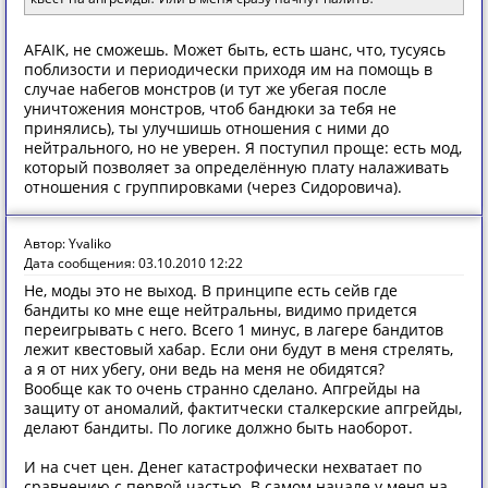
AFAIK, не сможешь. Может быть, есть шанс, что, тусуясь
поблизости и периодически приходя им на помощь в
случае набегов монстров (и тут же убегая после
уничтожения монстров, чтоб бандюки за тебя не
принялись), ты улучшишь отношения с ними до
нейтрального, но не уверен. Я поступил проще: есть мод,
который позволяет за определённую плату налаживать
отношения с группировками (через Сидоровича).
Автор: Yvaliko
Дата сообщения: 03.10.2010 12:22
Не, моды это не выход. В принципе есть сейв где
бандиты ко мне еще нейтральны, видимо придется
переигрывать с него. Всего 1 минус, в лагере бандитов
лежит квестовый хабар. Если они будут в меня стрелять,
а я от них убегу, они ведь на меня не обидятся?
Вообще как то очень странно сделано. Апгрейды на
защиту от аномалий, фактитчески сталкерские апгрейды,
делают бандиты. По логике должно быть наоборот.
И на счет цен. Денег катастрофически нехватает по
сравнению с первой частью. В самом начале у меня на