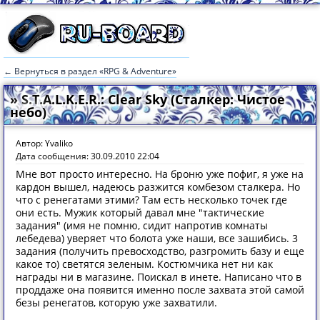
← Вернуться в раздел «RPG & Adventure»
» S.T.A.L.K.E.R.: Clear Sky (Сталкер: Чистое
небо)
Автор: Yvaliko
Дата сообщения: 30.09.2010 22:04
Мне вот просто интересно. На броню уже пофиг, я уже на
кардон вышел, надеюсь разжится комбезом сталкера. Но
что с ренегатами этими? Там есть несколько точек где
они есть. Мужик который давал мне "тактические
задания" (имя не помню, сидит напротив комнаты
лебедева) уверяет что болота уже наши, все зашибись. 3
задания (получить превосходство, разгромить базу и еще
какое то) светятся зеленым. Костюмчика нет ни как
награды ни в магазине. Поискал в инете. Написано что в
проддаже она появится именно после захвата этой самой
безы ренегатов, которую уже захватили.