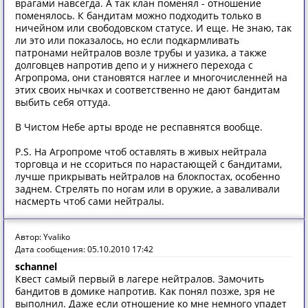
врагами навсегда. А так клан поменял - отношение
поменялось. К бандитам можно подходить только в
ничейном или свободовском статусе. И еще. Не знаю, так
ли это или показалось, но если подкармливать
патронами нейтралов возле трубы и уазика, а также
долговцев напротив депо и у нижнего перехода с
Агропрома, они становятся наглее и многочисленней на
этих своих нычках и соответственно не дают бандитам
выбить себя оттуда.
В Чистом Небе арты вроде не респавнятся вообще.
P.S. На Агропроме чтоб оставлять в живых нейтрала
торговца и не ссориться по нарастающей с бандитами,
лучше прикрывать нейтралов на блокпостах, особенно
заднем. Стрелять по ногам или в оружие, а заваливали
насмерть чтоб сами нейтралы.
Автор: Yvaliko
Дата сообщения: 05.10.2010 17:42
schannel
Квест самый первый в лагере нейтралов. Замочить
бандитов в домике напротив. Как понял позже, зря не
выполнил. Даже если отношение ко мне немного упадет