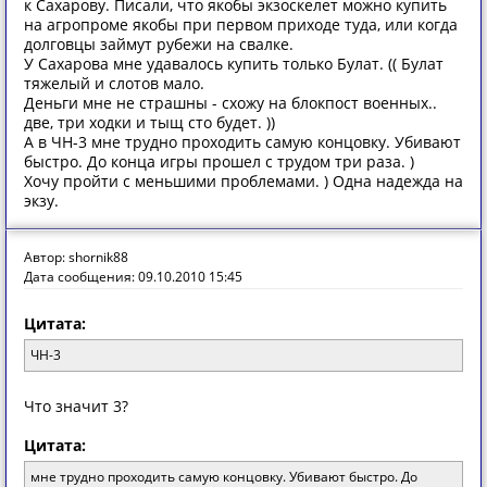
к Сахарову. Писали, что якобы экзоскелет можно купить
на агропроме якобы при первом приходе туда, или когда
долговцы займут рубежи на свалке.
У Сахарова мне удавалось купить только Булат. (( Булат
тяжелый и слотов мало.
Деньги мне не страшны - схожу на блокпост военных..
две, три ходки и тыщ сто будет. ))
А в ЧН-3 мне трудно проходить самую концовку. Убивают
быстро. До конца игры прошел с трудом три раза. )
Хочу пройти с меньшими проблемами. ) Одна надежда на
экзу.
Автор: shornik88
Дата сообщения: 09.10.2010 15:45
Цитата:
ЧН-3
Что значит 3?
Цитата:
мне трудно проходить самую концовку. Убивают быстро. До