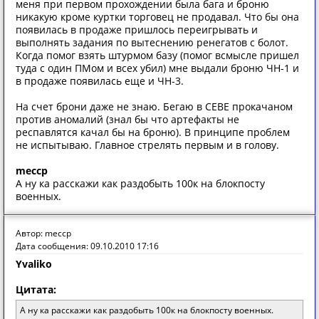
меня при первом прохождении была бага и броню
никакую кроме куртки торговец не продавал. Что бы она
появилась в продаже пришлось переигрывать и
выполнять задания по вытеснению ренегатов с болот.
Когда помог взять штурмом базу (помог всмысле пришел
туда с один ПМом и всех убил) мне выдали броню ЧН-1 и
в продаже появилась еще и ЧН-3.
На счет брони даже не знаю. Бегаю в СЕВЕ прокачаном
против аномалий (знал бы что артефакты не
респавлятся качал бы на броню). В принципе проблем
не испытываю. Главное стрелять первым и в голову.
meccp
А ну ка расскажи как раздобыть 100к на блокпосту
военных.
Автор: meccp
Дата сообщения: 09.10.2010 17:16
Yvaliko
Цитата:
А ну ка расскажи как раздобыть 100к на блокпосту военных.