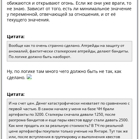
обижаются и открывают огонь. Если же они уже враги, то
не знаю. Зависит от того, есть ли минимальное значение
у переменной, отвечающей за отношения, и от её
текущего значения.
Цитата:
Вообще как то очень странно сделано. Апгрейды на защиту от
аномалий, фактитчески сталкерские апгрейды, делают бандиты.
По логике должно быть наоборот.
Ну, по логике там много чего должно быть не так, как
сделано.
Цитата:
И на счет цен. Денег катастрофически нехватает по сравнению с
первой частью. В самом начале у меня на базе ЧН брали
артефакты по 3200. Сталкеры сначала давали 1250, после
разгрома бандитов и еще пары квестов вдруг стали давать 2500.
Как мне продать их за реальную стоимость? В ТЧ по реальной
цене артефактфы покупали только ученые на Янтаре. Тут так же
или, после вступления в группировку и выполнения квестов