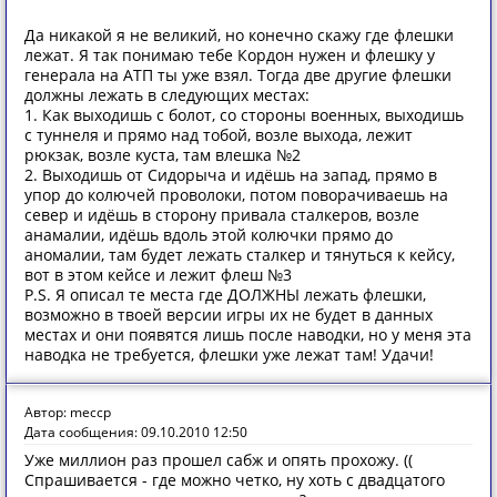
Да никакой я не великий, но конечно скажу где флешки
лежат. Я так понимаю тебе Кордон нужен и флешку у
генерала на АТП ты уже взял. Тогда две другие флешки
должны лежать в следующих местах:
1. Как выходишь с болот, со стороны военных, выходишь
с туннеля и прямо над тобой, возле выхода, лежит
рюкзак, возле куста, там влешка №2
2. Выходишь от Сидорыча и идёшь на запад, прямо в
упор до колючей проволоки, потом поворачиваешь на
север и идёшь в сторону привала сталкеров, возле
анамалии, идёшь вдоль этой колючки прямо до
аномалии, там будет лежать сталкер и тянуться к кейсу,
вот в этом кейсе и лежит флеш №3
P.S. Я описал те места где ДОЛЖНЫ лежать флешки,
возможно в твоей версии игры их не будет в данных
местах и они появятся лишь после наводки, но у меня эта
наводка не требуется, флешки уже лежат там! Удачи!
Автор: meccp
Дата сообщения: 09.10.2010 12:50
Уже миллион раз прошел сабж и опять прохожу. ((
Спрашивается - где можно четко, ну хоть с двадцатого