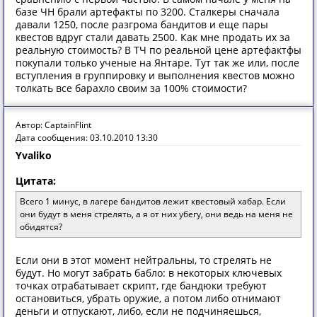
базе ЧН брали артефакты по 3200. Сталкеры сначала
давали 1250, после разгрома бандитов и еще пары
квестов вдруг стали давать 2500. Как мне продать их за
реальную стоимость? В ТЧ по реальной цене артефактфы
покупали только ученые на Янтаре. Тут так же или, после
вступления в группировку и выполнения квестов можно
толкать все барахло своим за 100% стоимости?
Автор: CaptainFlint
Дата сообщения: 03.10.2010 13:30
Yvaliko
Цитата:
Всего 1 минус, в лагере бандитов лежит квестовый хабар. Если
они будут в меня стрелять, а я от них убегу, они ведь на меня не
обидятся?
Если они в этот момент нейтральны, то стрелять не
будут. Но могут забрать бабло: в некоторых ключевых
точках отрабатывает скрипт, где бандюки требуют
остановиться, убрать оружие, а потом либо отнимают
деньги и отпускают, либо, если не подчиняешься,