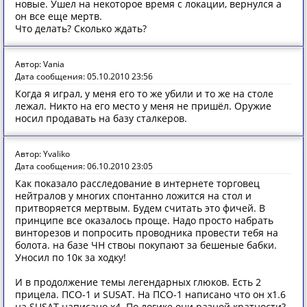
новые. Ушел на некоторое время с локации, вернулся а
он все еще мертв.
Что делать? Сколько ждать?
Автор: Vania
Дата сообщения: 05.10.2010 23:56
Когда я играл, у меня его то же убили и то же на столе
лежал. Никто на его место у меня не пришёл. Оружие
носил продавать на базу сталкеров.
Автор: Yvaliko
Дата сообщения: 06.10.2010 23:05
Как показало расследование в интернете торговец
нейтралов у многих спонтанно ложится на стол и
притворяется мертвым. Будем считать это фичей. В
принципе все оказалось проще. Надо просто набрать
винторезов и попросить проводника провести тебя на
болота. на базе ЧН ствоы покупают за бешеные бабки.
Уносил по 10к за ходку!
И в продолжение темы легендарных глюков. Есть 2
прицела. ПСО-1 и SUSAT. На ПСО-1 написано что он x1.6
на SUSAT написано x4. По логике они разной кратности?