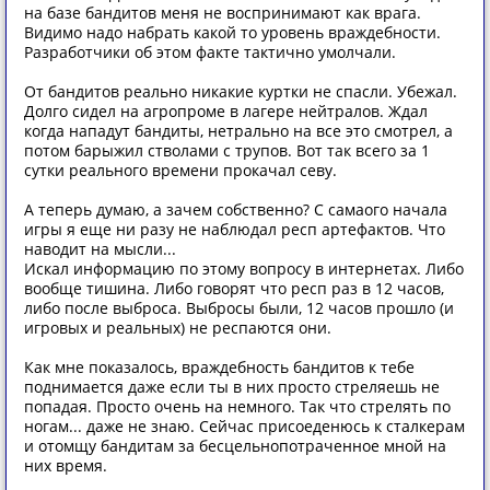
на базе бандитов меня не воспринимают как врага.
Видимо надо набрать какой то уровень враждебности.
Разработчики об этом факте тактично умолчали.
От бандитов реально никакие куртки не спасли. Убежал.
Долго сидел на агропроме в лагере нейтралов. Ждал
когда нападут бандиты, нетрально на все это смотрел, а
потом барыжил стволами с трупов. Вот так всего за 1
сутки реального времени прокачал севу.
А теперь думаю, а зачем собственно? С самаого начала
игры я еще ни разу не наблюдал респ артефактов. Что
наводит на мысли...
Искал информацию по этому вопросу в интернетах. Либо
вообще тишина. Либо говорят что респ раз в 12 часов,
либо после выброса. Выбросы были, 12 часов прошло (и
игровых и реальных) не респаются они.
Как мне показалось, враждебность бандитов к тебе
поднимается даже если ты в них просто стреляешь не
попадая. Просто очень на немного. Так что стрелять по
ногам... даже не знаю. Сейчас присоеденюсь к сталкерам
и отомщу бандитам за бесцельнопотраченное мной на
них время.