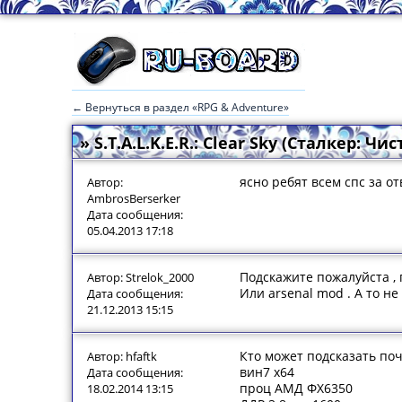
← Вернуться в раздел «RPG & Adventure»
» S.T.A.L.K.E.R.: Clear Sky (Сталкер: Чи
ясно ребят всем спс за от
Автор:
AmbrosBerserker
Дата сообщения:
05.04.2013 17:18
Подскажите пожалуйста , 
Автор: Strelok_2000
Или arsenal mod . А то не
Дата сообщения:
21.12.2013 15:15
Кто может подсказать поч
Автор: hfaftk
вин7 х64
Дата сообщения:
проц АМД ФХ6350
18.02.2014 13:15