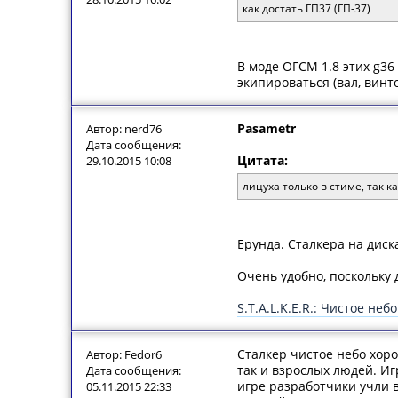
как достать ГП37 (ГП-37)
В моде ОГСМ 1.8 этих g36
экипироваться (вал, винто
Pasametr
Автор: nerd76
Дата сообщения:
Цитата:
29.10.2015 10:08
лицуха только в стиме, так к
Ерунда. Сталкера на диск
Очень удобно, поскольку 
S.T.A.L.K.E.R.: Чистое неб
Сталкер чистое небо хор
Автор: Fedor6
так и взрослых людей. Иг
Дата сообщения:
игре разработчики учли в
05.11.2015 22:33