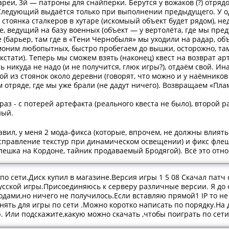
реи, 3й — патроны для снайперки. Берутся у вожаков (?) отрядо
. Следующий выдаётся только при выполнении предыдущего. У од
 — стоянка сталкеров в хутаре (искомыый объект будет рядом), н
ке, ведущий на базу военных (объект — у вертолёта, где мы пр
е (барьер, там где в «Тени Чернобыля» мы уходили на радар, об
моним любопытных, быстро пробегаем до вышки, осторожно, там
кстати). Теперь мы сможем взять (наконец) квест на возврат арт
ь никуда не надо (и не получится, глюк игры?), отдаём свой. И
ой из стоянок около деревни (говорят, что можно и у наёмников
том отряде, где мы уже брали (не дадут ничего). Возвращаем «Пл
раз - с потерей артефакта (реального квеста не было), второй 
ный.
укавил, у меня 2 мода-фикса (которые, впрочем, не должны влият
 исправление текстур при динамическом освещении) и фикс фле
лешка на Кордоне, тайник продаваемый Бродягой). Всё это относ
 по сети.Диск купил в магазине.Версия игры 1 5 08 Скачал патч 
усской игры.Присоединяюсь к серверу различные версии. Я до 
дами,но ничего не получилось.Если вставляю прямой1 IP то не
ять для игры по сети .Можно коротко написать по порядку.На 
. Или подскажите,какую можно скачать ,чтобы поиграть по сет