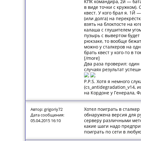
КПК командира, 2й — бата
в виде точки с кружком)
квест. У кого брал я. 1Й
(или долга) на перекрёст
взять на блокпосте на юг
калаша с глушителем уго
пузырь с вывертом будет 
рюкзаке, то вообще бежат
можно у сталкеров на одн
брать квест у кого-то в 
[/more]
Два раза проверил: один 
случаях результат успеш
P.P.S. Хотя я немного сл
(cs_antidegradation_v14,
на Кордоне у Генерала, Ф
Хотел поиграть в сталкер
Автор: grigoriy72
обнаружена версия для р
Дата сообщения:
серверу различными мето
05.04.2015 16:10
какие шаги надо предприн
поиграть по сети в любую