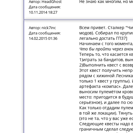
Не знаю как многим, но м
Автор: HeadGhost
Дата сообщения:
10.11.2014 18:27
Всем привет. Сталкер "Чис
Автор: nick7inc
модов). Собирал по крупи
Дата сообщения:
легально достать ГП37]
14.02.2015 01:36
Начинаем с того момента
Что бы пройти через аном
Теперь то, что касается 
1)играть за бандитов, вы
2)Выполнить квест с воз
Этот квест получить непро
рядом с хижиной Лесника.
только 1 квест у группы)
артефакта «компас». Дале
выносим пулемётом кровос
место: пригодится в буду
серьёзное), и далее по сю
Как только отдадим пулем
в той же локации). Тянут
(это не та, что у вас уже
Следующие квесты надо вы
граничным сделал следую