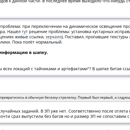
дов к данной части- в последнее время выходило что-нибудь с
е проблема: при переключении на динамическое освещение про
ора. Нашёл
тут
решение проблемы: установка кустарных исправл
щениях живые ссылки,
зеркало
), Поставил, пропавшие текстуры
лики. Пока полёт нормальный.
у информацию в шапку.
ы всех локаций с тайниками и артефактами"? В шапке битая сс
превратились в обычную бегалку-стрелялку. Первый был первый, а слдующ
лучайных заданий. В ЗП уже нет. Соответственно после отлета 
очти сраз выпустили без багов но и размер ЗП не сопоставим с