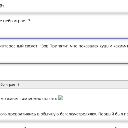
йт.
ое небо играет ?
интересный сюжет. "Зов Припяти" мне показался куцым каким-т
ебо играет ?
рямо живет там можно сказать
ого превратились в обычную бегалку-стрелялку. Первый был пе