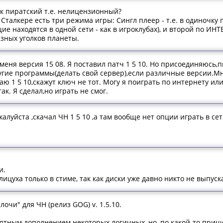
ск пиратский т.е. нелицензионный?
 Сталкере есть три режима игры: Сингл плеер - т.е. в одиночку 
щие находятся в одной сети - как в игроклубах), и второй по ИН
азных уголков планеты.
у меня версия 15 08. Я поставил патч 1 5 10. Но присоединяюсь
угие программы(делать свой сервер),если различные версии.М
чаю 1 5 10,скажут ключ не тот. Могу я поиграть по интернету ил
ак. Я сделал,но играть не смог.
луйста ,скачал ЧН 1 5 10 ,а там вообще нет опции играть в сет
и.
ицуха только в стиме, так как диски уже давно никто не выпуска
очи" для ЧН (релиз GOG) v. 1.5.10.
ятным дополнением некоторых логичных, но, по какой-то причи