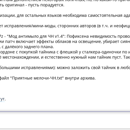
ть оригинал - пусть порадуется.
изации, для остальных языков необходима самостоятельная ад
ет исправления/мини-моды, сторонних авторов (в т.ч. и неофи
4.7z - "Мод антимыло для ЧН v1.4": Пофиксена невидимость пров
ении патч включает эффекты облаков на освещение, убирает сия
 с далёкого заднего плана.
Кордоне с покупкой тайника с флешкой у сталкера-одиночки по 
 местонахождении, и естественно нужный нам тайник пуст. Так
небольшими исправлениями): можно заложить свой тайник в любо
файл "Приятные мелочи-ЧН.txt" внутри архива.
тут
.