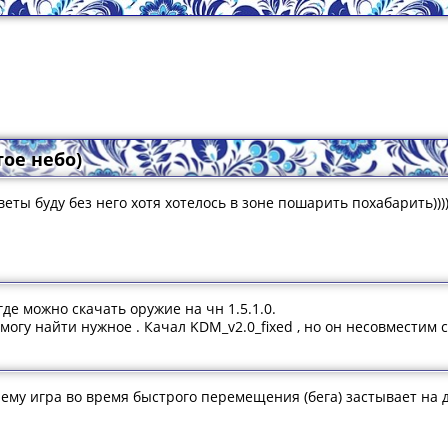
стое небо)
веты буду без него хотя хотелось в зоне пошарить похабарить)))
где можно скачать оружие на чн 1.5.1.0.
 могу найти нужное . Качал KDM_v2.0_fixed , но он несовместим
ему игра во время быстрого перемещения (бега) застывает на 