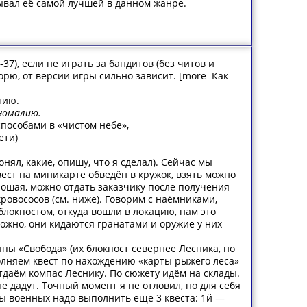
зывал её самой лучшей в данном жанре.
37), если не играть за бандитов (без читов и
ворю, от версии игры сильно зависит. [more=Как
лию.
аномалию.
способами в «чистом небе»,
ети)
нял, какие, опишу, что я сделал). Сейчас мы
квест на миникарте обведён в кружок, взять можно
орошая, можно отдать заказчику после получения
кровососов (см. ниже). Говорим с наёмниками,
блокпостом, откуда вошли в локацию, нам это
рожно, они кидаются гранатами и оружие у них
ппы «Свобода» (их блокпост севернее Лесника, но
ыполняем квест по нахождению «карты рыжего леса»
 Отдаём компас Леснику. По сюжету идём на склады.
е дадут. Точный момент я не отловил, но для себя
 военных надо выполнить ещё 3 квеста: 1й —