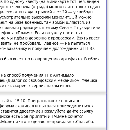
в по одному квесту (на миникарте тот чел, виден
ного человека (отряда) можно взять только один
едалеко от выхода в рыжий лес; 2й — у свободы
едусмотрительно выкосили монолит), 3й можно
ъект на базе военных, там зомби шляются, из
 сильная радиация, поэтому Сева + 2 пузыря или
ефакта «Пламя». Если он уже у нас есть в
наче мы идём в деревню к кровососам. Взять квест
 взять, не пробовал). Главное — не пытаться
амя» заказчику и получаем долгожданный ГП-37.
раз был квест по возвращению артефакта. В обоих
ь на способ получения ГП): Антимыло
шек (Диалог со свободовским механиком, Флешка
ится, скорее, к сервис пакам игры.
с сайта 15 10 .При распаковке написано
форума скачивал и пытался присоединиться к
 ставится двоеточие.Пожалуйста дайте ссылку
диске есть Зов припяти и ТЧ.Мне хочется
и.Может я что то делаю неправильно .Спасибо.