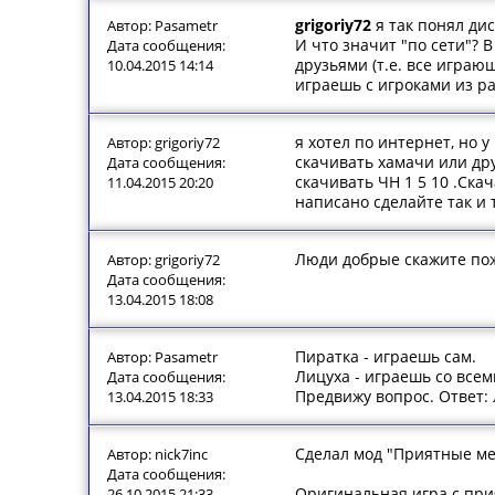
grigoriy72
я так понял ди
Автор: Pasametr
И что значит "по сети"? В
Дата сообщения:
друзьями (т.е. все играю
10.04.2015 14:14
играешь с игроками из р
я хотел по интернет, но 
Автор: grigoriy72
скачивать хамачи или др
Дата сообщения:
скачивать ЧН 1 5 10 .Ска
11.04.2015 20:20
написано сделайте так и т
Люди добрые скажите пожа
Автор: grigoriy72
Дата сообщения:
13.04.2015 18:08
Пиратка - играешь сам.
Автор: Pasametr
Лицуха - играешь со всем
Дата сообщения:
Предвижу вопрос. Ответ: л
13.04.2015 18:33
Сделал мод "Приятные мел
Автор: nick7inc
Дата сообщения:
Оригинальная игра с при
26.10.2015 21:33