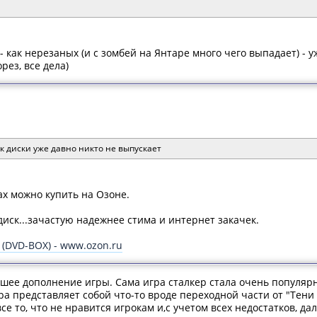
 - как нерезаных (и с зомбей на Янтаре много чего выпадает) -
рез, все дела)
ак диски уже давно никто не выпускает
ах можно купить на Озоне.
диск...зачастую надежнее стима и интернет закачек.
о (DVD-BOX) -
www.ozon.ru
ошее дополнение игры. Сама игра сталкер стала очень популярн
ра представляет собой что-то вроде переходной части от "Тени
се то, что не нравится игрокам и,с учетом всех недостатков, да