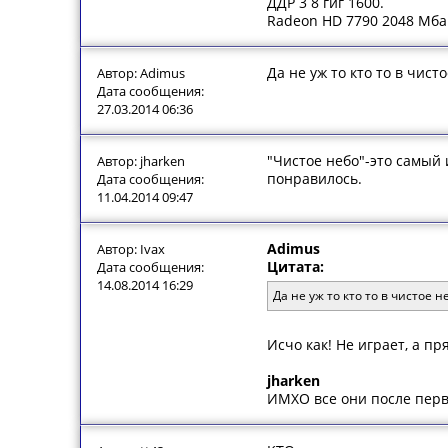
ДДР 3 8 гиг 1600.
Radeon HD 7790 2048 Мба
Да не уж то кто то в чист
Автор: Adimus
Дата сообщения:
27.03.2014 06:36
"Чистое небо"-это самый 
Автор: jharken
понравилось.
Дата сообщения:
11.04.2014 09:47
Adimus
Автор: Ivax
Цитата:
Дата сообщения:
14.08.2014 16:29
Да не уж то кто то в чистое н
Исчо как! Не играет, а п
jharken
ИМХО все они после перв