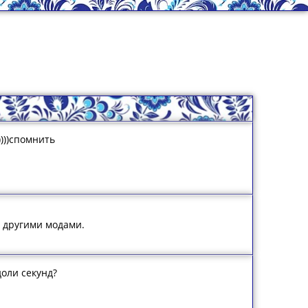
))))спомнить
 с другими модами.
доли секунд?