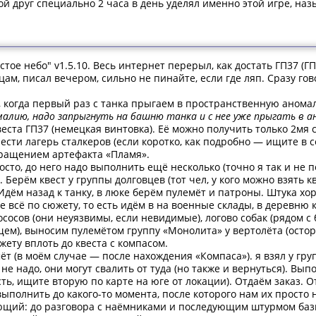
ой друг специально 2 часа в день уделял именно этой игре, на
тое небо" v1.5.10. Весь интернет перерыл, как достать ГП37 (ГП-
цам, писал вечером, сильно не пинайте, если где ляп. Сразу го
, когда первый раз с танка прыгаем в пространственную анома
алию, надо запрыгнуть на башню танка и с нее уже прыгать в 
квеста ГП37 (немецкая винтовка). Её можно получить только 2мя 
нести лагерь сталкеров (если коротко, как подробно — ищите в с
вращением артефакта «Пламя».
сто, до него надо выполнить ещё несколько (точно я так и не по
 Берём квест у группы долговцев (тот чел, у кого можно взять 
. Идём назад к танку, в люке берём пулемёт и патроны. Штука х
е всё по сюжету, то есть идём в на военные склады, в деревню 
осов (они неуязвимы, если невидимые), логово собак (рядом с 
щем), выносим пулемётом группу «Монолита» у вертолёта (осто
жету вплоть до квеста с компасом.
ёт (в моём случае — после нахождения «Компаса»). я взял у гру
ь не надо, они могут свалить от туда (но также и вернуться). В
 есть, ищите вторую по карте на юге от локации). Отдаём заказ.
полнить до какого-то момента, после которого нам их просто н
щий: до разговора с наёмниками и последующим штурмом базы