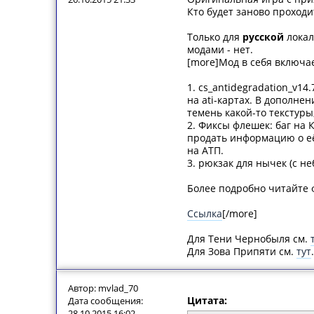
Кто будет заново проходи
Только для
русской
локал
модами - нет.
[more]Мод в себя включа
1. cs_antidegradation_v1
на ati-картах. В дополн
темень какой-то текстуры,
2. Фиксы флешек: баг на 
продать информацию о её
на АТП.
3. рюкзак для нычек (с 
Более подробно читайте 
Ссылка
[/more]
Для Тени Чернобыля см.
Для Зова Припяти см.
тут
.
Автор: mvlad_70
Цитата:
Дата сообщения:
28.10.2015 16:02