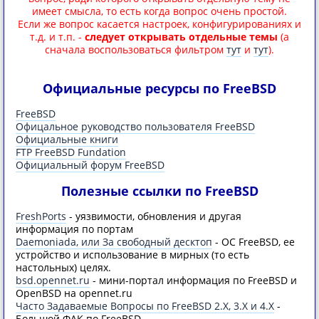
имеет смысла, то есть когда вопрос очень простой.
Если же вопрос касается настроек, конфигурированиях и
т.д. и т.п. -
следует открывать отдельные темы
(а
сначала воспользоваться фильтром
тут
и
тут
).
Официальные ресурсы по FreeBSD
FreeBSD
Офицальное руководство пользователя FreeBSD
Официальные книги
FTP FreeBSD Fundation
Официальный форум FreeBSD
Полезные ссылки по FreeBSD
FreshPorts
- уязвимости, обновления и другая
информация по портам
Daemoniada, или За свободный десктоп
- ОС FreeBSD, ее
устройство и использование в мирных (то есть
настольных) целях.
bsd.opennet.ru
- мини-портал информация по FreeBSD и
OpenBSD на opennet.ru
Часто Задаваемые Вопросы по FreeBSD 2.X, 3.X и 4.X
-
Большой ФАК по FreeBSD