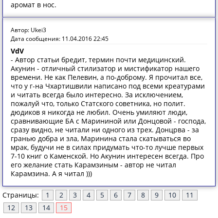
аромат в нос.
Автор: Ukei3
Дата сообщения: 11.04.2016 22:45
VdV
- Автор статьи бредит, термин почти медицинский.
Акунин - отличный стилизатор и мистификатор нашего
времени. Не как Пелевин, а по-доброму. Я прочитал все,
что у г-на Чхартишвили написано под всеми креатурами
и читать всегда было интересно. За исключением,
пожалуй что, только Статского советника, но полит.
дюдиков я никогда не любил. Очень умиляют люди,
сравнивающие БА с Марининой или Донцовой - господа,
сразу видно, не читали ни одного из трех. Донцрва - за
гранью добра и зла, Маринина стала скатываться во
мрак, будучи не в силах придумать что-то лучше первых
7-10 книг о Каменской. Но Акунин интересен всегда. Про
его желание стать Карамзиным - автор не читал
Карамзина. А я читал )))
Страницы:
1
2
3
4
5
6
7
8
9
10
11
12
13
14
15