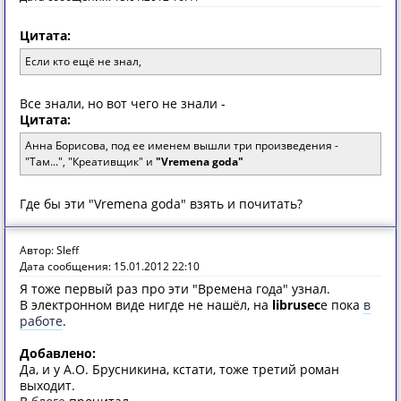
Цитата:
Если кто ещё не знал,
Все знали, но вот чего не знали -
Цитата:
Анна Борисова, под ее именем вышли три произведения -
"Там...", "Креативщик" и
"Vremena goda"
Где бы эти "Vremena goda" взять и почитать?
Автор: Sleff
Дата сообщения: 15.01.2012 22:10
Я тоже первый раз про эти "Времена года" узнал.
В электронном виде нигде не нашёл, на
librusec
е пока
в
работе
.
Добавлено:
Да, и у А.О. Брусникина, кстати, тоже третий роман
выходит.