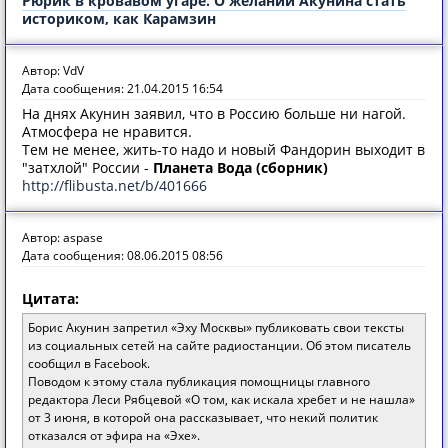
Рюрик в кровавом угаре. О желании Акунина стать
историком, как Карамзин
Автор: VdV
Дата сообщения: 21.04.2015 16:54
На днях Акунин заявил, что в Россию больше ни нагой.
Атмосфера не нравится.
Тем не менее, жить-то надо и новый Фандорин выходит в
"затхлой" России -
Планета Вода (сборник)
http://flibusta.net/b/401666
Автор: aspase
Дата сообщения: 08.06.2015 08:56
Цитата:
Борис Акунин запретил «Эху Москвы» публиковать свои тексты
из социальных сетей на сайте радиостанции. Об этом писатель
сообщил в Facebook.
Поводом к этому стала публикация помощницы главного
редактора Леси Рябцевой «О том, как искала хребет и не нашла»
от 3 июня, в которой она рассказывает, что некий политик
отказался от эфира на «Эхе».