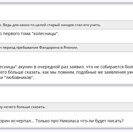
Ведь для каких-то целей старый ниндзя стал его учить.
до первого тома "колесницы".
ен период пребывания Фандорина в Японии.
лесницы" акунин в очередной раз заявил, что не собирается бо
чего больше сказать. как мы помним, подобные же заявления уж
 и "любовников".
му нечего больше сказать.
рин исчерпал... Только про Николаса что-ли будет писать?