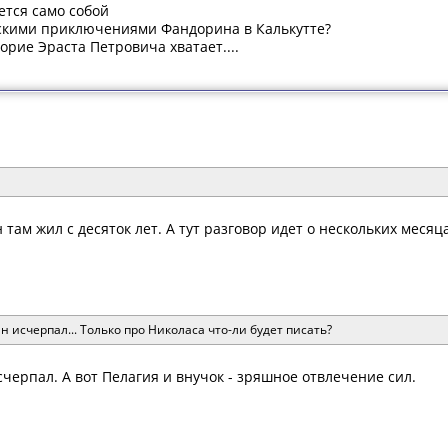
тся само собой
ескими приключениями Фандорина в Калькутте?
торие Эраста Петровича хватает....
там жил с десяток лет. А тут разговор идет о нескольких месяца
 исчерпал... Только про Николаса что-ли будет писать?
черпал. А вот Пелагия и внучок - зряшное отвлечение сил.