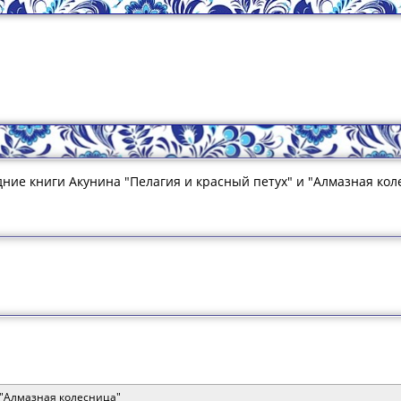
дние книги Акунина "Пелагия и красный петух" и "Алмазная коле
 "Алмазная колесница"