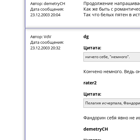
Продолжение напрашивае
Автор: demetryCH
Как же быть с романтич
Дата сообщения:
Так что белых пятен в ис
23.12.2003 20:04
dg
Автор: VdV
Дата сообщения:
Цитата:
23.12.2003 20:32
ничего себе, "немного".
Кончено немного. Ведь он 
rater2
Цитата:
Пелагия исчерпала, Фандорин
Фандорин себя явно не ис
demetryCH