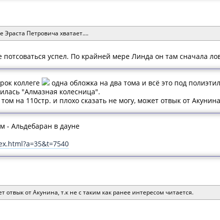
е Эраста Петровича хватает....
 потсоваться успел. По крайней мере Линда он там сначала ло
рок коллеге
одна обложка на два тома и всё это под полиэтил
вилась "Алмазная колесница".
ом на 110стр. и плохо сказать не могу, может отвык от Акунина,
м - Альдебаран в дауне
ndex.html?a=35&t=7540
ет отвык от Акунина, т.к не с таким как ранее интересом читается.