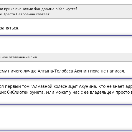
ми приключениями Фандорина в Калькутте?
е Эраста Петровича хватает....
 заняться.
яшное отвлечение сил.
моему ничего лучше Алтына-Толобаса Акунин пока не написал.
я первый том "Алмазной колесницы" Акунина. Кто не знает адр
их библиотек рунета. Или может у нас с ее владельцем просто