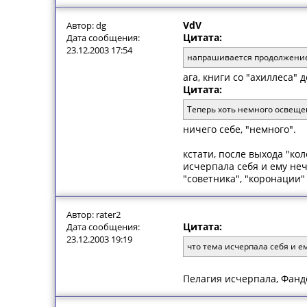
VdV
Автор: dg
Цитата:
Дата сообщения:
23.12.2003 17:54
напрашивается продолжение. 
ага, книги со "ахиллеса" 
Цитата:
Теперь хоть немного освещ
ничего себе, "немного".
кстати, после выхода "ко
исчерпала себя и ему не
"советника", "коронации"
Автор: rater2
Цитата:
Дата сообщения:
23.12.2003 19:19
что тема исчерпала себя и е
Пелагия исчерпала, Фандо