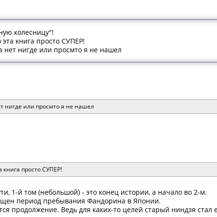
ную колесницу"!
 эта книга просто СУПЕР!
а нет нигде или просмто я не нашел
ет нигде или просмто я не нашел
а книга просто СУПЕР!
и, 1-й том (небольшой) - это конец истории, а начало во 2-м.
вещен период пребывания Фандорина в Японии.
ся продолжение. Ведь для каких-то целей старый ниндзя стал е