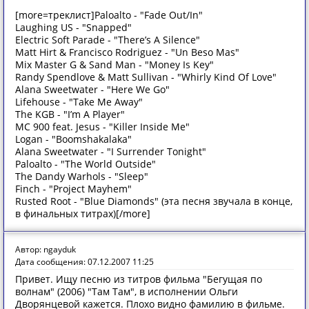
[more=треклист]Paloalto - "Fade Out/In"
Laughing US - "Snapped"
Electric Soft Parade - "There’s A Silence"
Matt Hirt & Francisco Rodriguez - "Un Beso Mas"
Mix Master G & Sand Man - "Money Is Key"
Randy Spendlove & Matt Sullivan - "Whirly Kind Of Love"
Alana Sweetwater - "Here We Go"
Lifehouse - "Take Me Away"
The KGB - "I’m A Player"
MC 900 feat. Jesus - "Killer Inside Me"
Logan - "Boomshakalaka"
Alana Sweetwater - "I Surrender Tonight"
Paloalto - "The World Outside"
The Dandy Warhols - "Sleep"
Finch - "Project Mayhem"
Rusted Root - "Blue Diamonds" (эта песня звучала в конце,
в финальных титрах)[/more]
Автор: ngayduk
Дата сообщения: 07.12.2007 11:25
Привет. Ищу песню из титров фильма "Бегущая по
волнам" (2006) "Там Там", в исполнении Ольги
Дворянцевой кажется. Плохо видно фамилию в фильме.