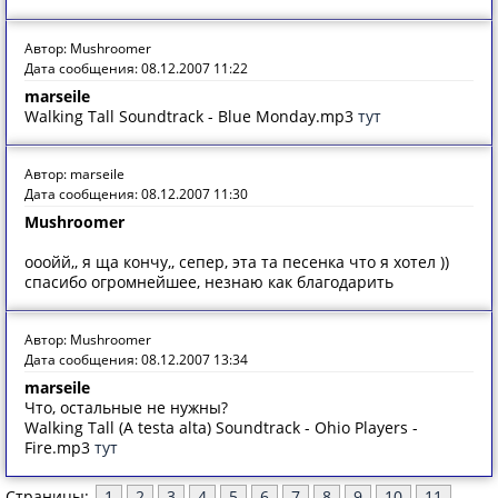
Автор: Mushroomer
Дата сообщения: 08.12.2007 11:22
marseile
Walking Tall Soundtrack - Blue Monday.mp3
тут
Автор: marseile
Дата сообщения: 08.12.2007 11:30
Mushroomer
ооойй,, я ща кончу,, сепер, эта та песенка что я хотел ))
спасибо огромнейшее, незнаю как благодарить
Автор: Mushroomer
Дата сообщения: 08.12.2007 13:34
marseile
Что, остальные не нужны?
Walking Tall (A testa alta) Soundtrack - Ohio Players -
Fire.mp3
тут
Страницы:
1
2
3
4
5
6
7
8
9
10
11