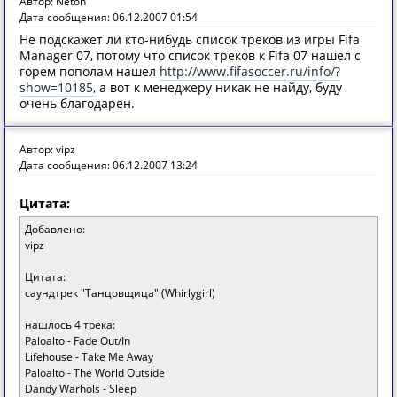
Автор: Neton
Дата сообщения: 06.12.2007 01:54
Не подскажет ли кто-нибудь список треков из игры Fifa
Manager 07, потому что список треков к Fifa 07 нашел с
горем пополам нашел
http://www.fifasoccer.ru/info/?
show=10185,
а вот к менеджеру никак не найду, буду
очень благодарен.
Автор: vipz
Дата сообщения: 06.12.2007 13:24
Цитата:
Добавлено:
vipz
Цитата:
саундтрек "Танцовщица" (Whirlygirl)
нашлось 4 трека:
Paloalto - Fade Out/In
Lifehouse - Take Me Away
Paloalto - The World Outside
Dandy Warhols - Sleep