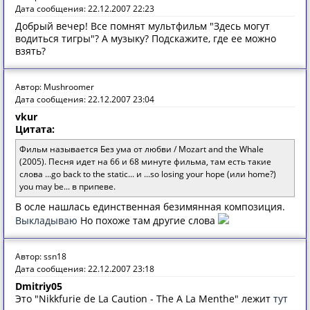
Дата сообщения: 22.12.2007 22:23
Добрый вечер! Все помнят мультфильм "Здесь могут
водиться тигры"? А музыку? Подскажите, где ее можно
взять?
Автор: Mushroomer
Дата сообщения: 22.12.2007 23:04
vkur
Цитата:
Фильм называется Без ума от любви / Mozart and the Whale
(2005). Песня идет на 66 и 68 минуте фильма, там есть такие
слова ...go back to the static... и ...so losing your hope (или home?)
you may be... в припеве.
В осле нашлась единственная безимянная композиция.
Выкладываю
Но похоже там другие слова
Автор: ssn18
Дата сообщения: 22.12.2007 23:18
Dmitriy05
Это "Nikkfurie de La Caution - The A La Menthe" лежит
тут