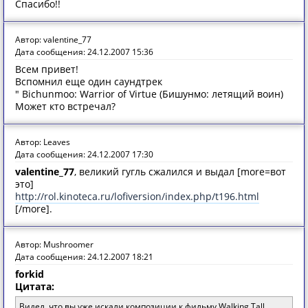
Спасибо!!
Автор: valentine_77
Дата сообщения: 24.12.2007 15:36
Всем привет!
Вспомнил еще один саундтрек
" Bichunmoo: Warrior of Virtue (Бишунмо: летящий воин)
Может кто встречал?
Автор: Leaves
Дата сообщения: 24.12.2007 17:30
valentine_77
, великий гугль сжалился и выдал [more=вот
это]
http://rol.kinoteca.ru/lofiversion/index.php/t196.html
[/more].
Автор: Mushroomer
Дата сообщения: 24.12.2007 18:21
forkid
Цитата:
Видел, что вы уже искали композиции к фильму Walking Tall