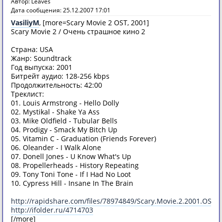
Автор: Leaves
Дата сообщения: 25.12.2007 17:01
VasiliyM
, [more=Scary Movie 2 OST, 2001]
Scary Movie 2 / Очень страшное кино 2
Страна: USA
Жанр: Soundtrack
Год выпуска: 2001
Битрейт аудио: 128-256 kbps
Продолжительность: 42:00
Треклист:
01. Louis Armstrong - Hello Dolly
02. Mystikal - Shake Ya Ass
03. Mike Oldfield - Tubular Bells
04. Prodigy - Smack My Bitch Up
05. Vitamin C - Graduation (Friends Forever)
06. Oleander - I Walk Alone
07. Donell Jones - U Know What's Up
08. Propellerheads - History Repeating
09. Tony Toni Tone - If I Had No Loot
10. Cypress Hill - Insane In The Brain
http://rapidshare.com/files/78974849/Scary.Movie.2.2001.OST.r
http://ifolder.ru/4714703
[/more]