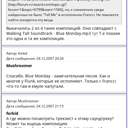
(http://forum.ru-board.com/topic.cgi?
forum=1&topic=6799&start=1560), но, к сожалению среди
найденных не было "Tell Me" в исполнении Francci. Не поможете
найти конкретно эту вещь
Выкачались 2 из 4 таких композиций. Они совпадают с
Walking Tall Soundtrack - Blue Monday.mp3
тут
Т.е похоже
это одна и та же композиция.
Автор: forkid
Дата сообщения: 24.12.2007 20:26
Mushroomer
Спасибо. Blue Monday - замечательная песня. Как и
многое у Flunk, которые её исполняют. Только с Francci
что-то там в емуле напутали.
Автор: Mushroomer
Дата сообщения: 24.12.2007 21:15
forkid
А где можно посмотреть треклист к этому саундтреку?
Может ты ищешь композицию