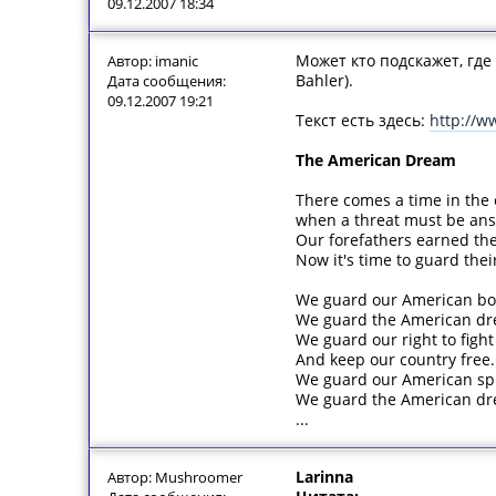
09.12.2007 18:34
Может кто подскажет, где
Автор: imanic
Bahler).
Дата сообщения:
09.12.2007 19:21
Текст есть здесь:
http://w
The American Dream
There comes a time in the
when a threat must be ans
Our forefathers earned the 
Now it's time to guard the
We guard our American bo
We guard the American dr
We guard our right to figh
And keep our country free.
We guard our American spi
We guard the American dr
...
Larinna
Автор: Mushroomer