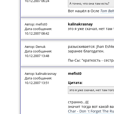
10.12.2007 06:24
А точно, что она там есть?
Вот нашёл в Осле
Tom Bah
kalinakrasnay
Автор: mefist0
это я уже скачал, нет там 
Дата сообщения:
10.12.2007 08:42
разыскивается: Jhan Eshke
Автор: Denuk
заранее благодатен.
Дата сообщения:
10.12.2007 13:48
Пы-Сы: "краткость - сестр
mefist0
Автор: kalinakrasnay
Дата сообщения:
Цитата:
10.12.2007 13:51
это я уже скачал, нет там того
странно...(((
значит тогда вот какой ва
Char - Don`t Forget The Ru