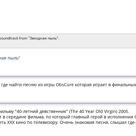
 soundtrack from "Звездная пыль".
ная пыль"
т где найти песню из игры ObsCure которая играет в финальных 
льму "40-летний девственник" (The 40 Year Old Virgin) 2005.
т в середине фильма, по который главный герой в исполнении С
еть ХХХ кино по телевизору. Очень знакомая песня, слышал где