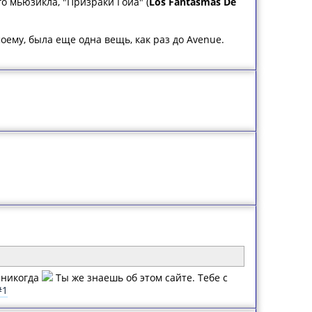
ого мьюзикла, "Призраки Гойа" (
Los Fantasmas De
моему, была еще одна вещь, как раз до Avenue.
о никогда
Ты же знаешь об этом сайте. Тебе с
#1