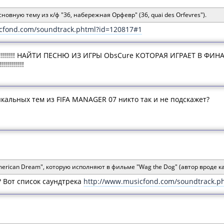
новную тему из к/ф "36, набережная Орфевр" (36, quai des Orfevres").
cfond.com/soundtrack.phtml?id=120817#1
!!!!!!!!!!!!!!!!! НАЙТИ ПЕСНЮ ИЗ ИГРЫ ObsCure КОТОРАЯ ИГРАЕТ 
!!!!!!!!!!
ыкальных тем из FIFA MANAGER 07 никто так и не подскажет?
erican Dream", которую исполняют в фильме "Wag the Dog" (автор вроде ка
ь? Вот список саундтрека
http://www.musicfond.com/soundtrack.p