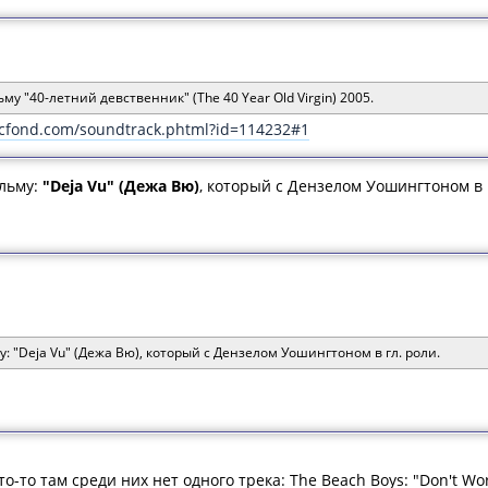
у "40-летний девственник" (The 40 Year Old Virgin) 2005.
cfond.com/soundtrack.phtml?id=114232#1
льму:
"Deja Vu" (Дежа Вю)
, который с Дензелом Уошингтоном в 
: "Deja Vu" (Дежа Вю), который с Дензелом Уошингтоном в гл. роли.
то-то там среди них нет одного трека: The Beach Boys: "Don't Wo