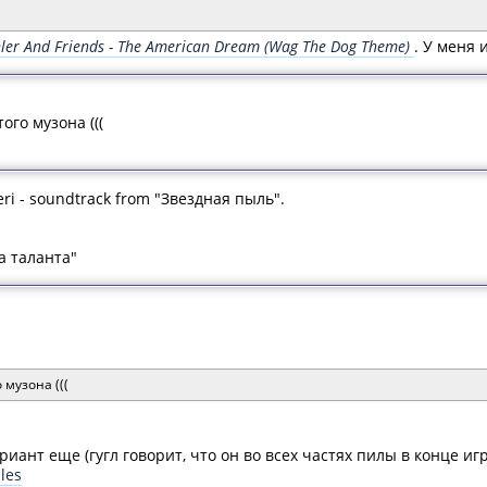
ler And Friends - The American Dream (Wag The Dog Theme)
. У меня 
того музона (((
ri - soundtrack from "Звездная пыль".
а таланта"
 музона (((
риант еще (гугл говорит, что он во всех частях пилы в конце игр
les