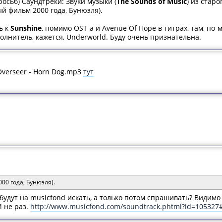
росьб) Саундтреки: Звуки музыки (
The Sounds of Music
) из стар
й фильм 2000 года, Бунюэля).
ь к
Sunshine
, помимо OST-а и Avenue Of Hope в титрах, там, по-
олнитель, кажется, Underworld. Буду очень признательна.
 Overseer - Horn Dog.mp3
тут
00 года, Бунюэля).
будут на musicfond искать, а только потом спрашивать? Видим
И не раз.
http://www.musicfond.com/soundtrack.phtml?id=105327