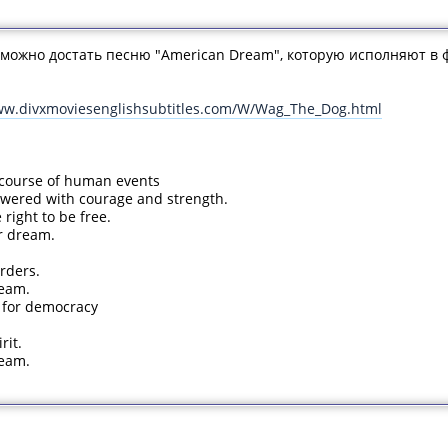
 можно достать песню "American Dream", которую исполняют в 
ww.divxmoviesenglishsubtitles.com/W/Wag_The_Dog.html
 course of human events
wered with courage and strength.
right to be free.
ir dream.
rders.
eam.
t for democracy
rit.
eam.