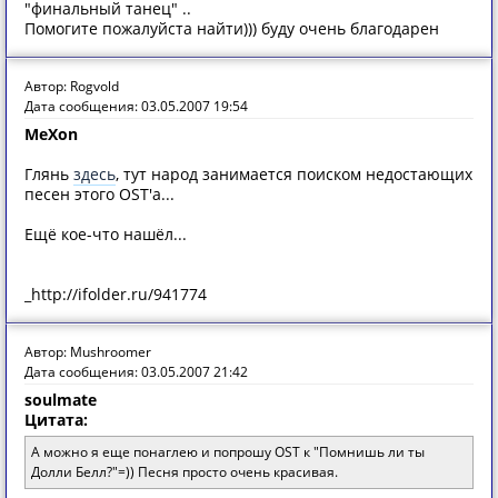
"финальный танец" ..
Помогите пожалуйста найти))) буду очень благодарен
Автор: Rogvold
Дата сообщения: 03.05.2007 19:54
MeXon
Глянь
здесь
, тут народ занимается поиском недостающих
песен этого OST'а...
Ещё кое-что нашёл...
_http://ifolder.ru/941774
Автор: Mushroomer
Дата сообщения: 03.05.2007 21:42
soulmate
Цитата:
А можно я еще понаглею и попрошу OST к "Помнишь ли ты
Долли Белл?"=)) Песня просто очень красивая.