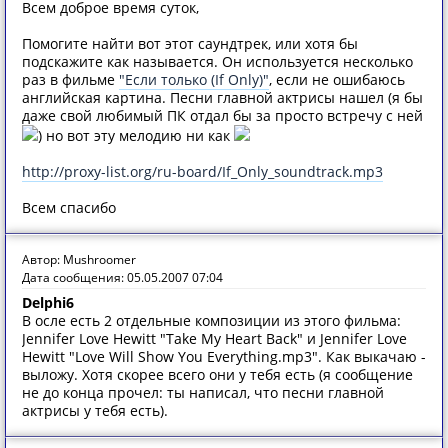
Всем доброе время суток,
Помогите найти вот этот саундтрек, или хотя бы
подскажите как называется. Он используется несколько
раз в фильме
"Если только (If Only)"
, если не ошибаюсь
английская картина. Песни главной актрисы нашел (я бы
даже свой любимый ПК отдал бы за просто встречу с ней
) но вот эту мелодию ни как
http://proxy-list.org/ru-board/If_Only_soundtrack.mp3
Всем спасибо
Автор: Mushroomer
Дата сообщения: 05.05.2007 07:04
Delphi6
В осле есть 2 отдельные композиции из этого фильма:
Jennifer Love Hewitt "Take My Heart Back" и Jennifer Love
Hewitt "Love Will Show You Everything.mp3". Как выкачаю -
выложу. Хотя скорее всего они у тебя есть (я сообщение
не до конца прочел: ты написал, что песни главной
актрисы у тебя есть).