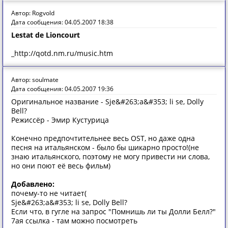
Автор: Rogvold
Дата сообщения: 04.05.2007 18:38
Lestat de Lioncourt
_http://qotd.nm.ru/music.htm
Автор: soulmate
Дата сообщения: 04.05.2007 19:36
Оригинальное название - Sje&#263;a&#353; li se, Dolly
Bell?
Режиссёр - Эмир Кустурица
Конечно предпочтительнее весь OST, но даже одна
песня на итальянском - было бы шикарно просто!(не
знаю итальянского, поэтому не могу привести ни слова,
но они поют её весь фильм)
Добавлено:
почему-то не читает(
Sje&#263;a&#353; li se, Dolly Bell?
Если что, в гугле на запрос "Помнишь ли ты Долли Белл?"
7ая ссылка - там можно посмотреть