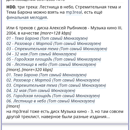
HDD
, три трека: Лестница в небо, Стремительная тема и
Тема Барона можно взять на
mp3real
, есть ещё
финальная мелодия
.
Или 6 треков с диска Алексей Рыбников - Музыка кино III,
2004, в качестве
[more=128 kbps]
01 - Тема Барона (Тот самый Мюнхгаузен)
02 - Разговор с Мартой (Тот самый Мюнхгаузен)
03 - Стремительная тема (Тот самый Мюнхгаузен)
04 - 32 мая (Тот самый Мюнхгаузен)
05 - Городская площадь (Тот самый Мюнхгаузен)
06 - Лестница в небо (Тот самый Мюнхгаузен)
[/more]
,
[more=320 kbps]
01. Тема Барона (Тот самый Мюнгхаузен)
02. Разговор с Мартой (Тот самый Мюнгхаузен)
03. Стремительная тема (Тот самый Мюнгхаузен)
04. 32 мая (Тот самый Мюнгхаузен)
05. Городская площадь (Тот самый Мюнгхаузен)
06. Лестница в небо (Тот самый Мюнгхаузен)
[/more]
на mp3real тоже есть диск Музыка кино - 3, но там совсем
другой треклист, наверное были разные издания...