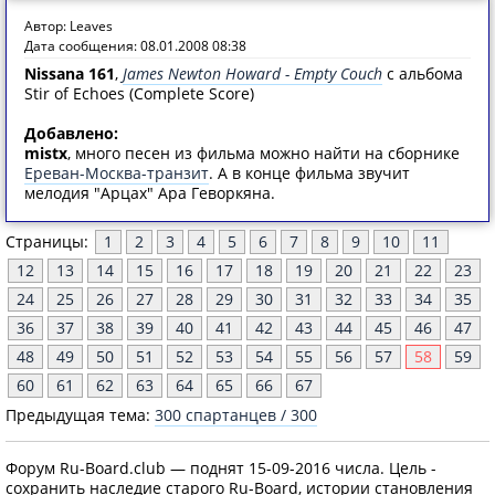
Автор: Leaves
Дата сообщения: 08.01.2008 08:38
Nissana 161
,
James Newton Howard - Empty Couch
с альбома
Stir of Echoes (Complete Score)
Добавлено:
mistx
, много песен из фильма можно найти на сборнике
Ереван-Москва-транзит
. А в конце фильма звучит
мелодия "Арцах" Ара Геворкяна.
Страницы:
1
2
3
4
5
6
7
8
9
10
11
12
13
14
15
16
17
18
19
20
21
22
23
24
25
26
27
28
29
30
31
32
33
34
35
36
37
38
39
40
41
42
43
44
45
46
47
48
49
50
51
52
53
54
55
56
57
58
59
60
61
62
63
64
65
66
67
Предыдущая тема:
300 спартанцев / 300
Форум Ru-Board.club — поднят 15-09-2016 числа. Цель -
сохранить наследие старого Ru-Board, истории становления