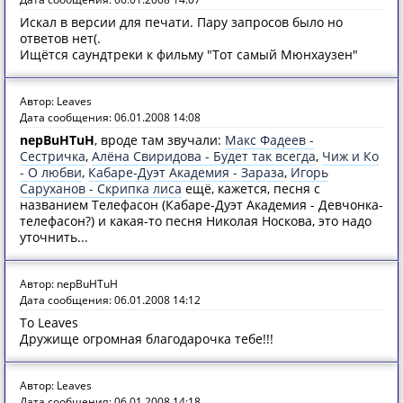
Искал в версии для печати. Пару запросов было но
ответов нет(.
Ищётся саундтреки к фильму "Тот самый Мюнхаузен"
Автор: Leaves
Дата сообщения: 06.01.2008 14:08
nepBuHTuH
, вроде там звучали:
Макс Фадеев -
Сестричка
,
Алёна Свиридова - Будет так всегда
,
Чиж и Ко
- О любви
,
Кабарe-Дуэт Академия - Зараза
,
Игорь
Саруханов - Скрипка лиса
ещё, кажется, песня с
названием Телефасон (Кабаре-Дуэт Академия - Девчонка-
телефасон?) и какая-то песня Николая Носкова, это надо
уточнить...
Автор: nepBuHTuH
Дата сообщения: 06.01.2008 14:12
То Leaves
Дружище огромная благодарочка тебе!!!
Автор: Leaves
Дата сообщения: 06.01.2008 14:18