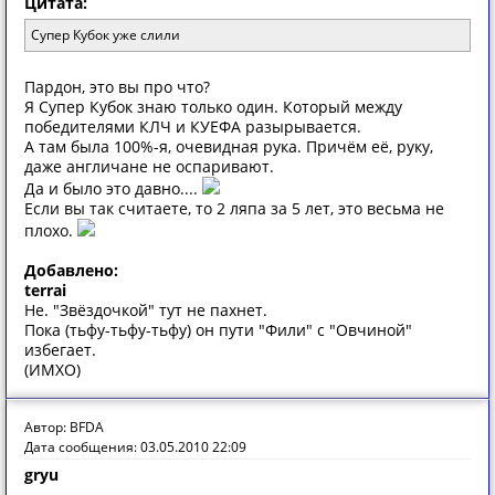
Цитата:
Супер Кубок уже слили
Пардон, это вы про что?
Я Супер Кубок знаю только один. Который между
победителями КЛЧ и КУЕФА разырывается.
А там была 100%-я, очевидная рука. Причём её, руку,
даже англичане не оспаривают.
Да и было это давно....
Если вы так считаете, то 2 ляпа за 5 лет, это весьма не
плохо.
Добавлено:
terrai
Не. "Звёздочкой" тут не пахнет.
Пока (тьфу-тьфу-тьфу) он пути "Фили" с "Овчиной"
избегает.
(ИМХО)
Автор: BFDA
Дата сообщения: 03.05.2010 22:09
gryu