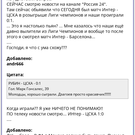
СЕЙЧАС смотрю новости на канале "Россия 24".
Там сейчас обьявили что СЕГОДНЯ был матч Интер -
ЦСКА в розыгрыше Лиги чемпионов и наши проиграли
0:1.
... Это я настолько пьян? ... Мне казалось что наши ещё
давно вылители из Лиги Чемпионов и вообще то после
этого я смотрел матч Интер - Барселона...
....
Господи, я что с ума схожу???
Добавлено:
andr666
Цитата:
РУБИН - ЦСКА - 0:1
Гол: Марк Гонсалес, 39
Молодцы, хорошо сыграли. Дзагоев просто красавчик!!!!!!!
Когда играли?? Я уже НИЧЕГО НЕ ПОНИМАЮ!!
ПО телеку новости смотрю... ИНтер - ЦСКА 1:0
....
Добавлено: