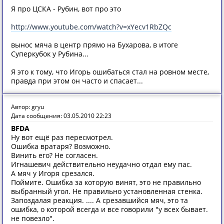
Я про ЦСКА - Рубин, вот про это
http://www.youtube.com/watch?v=xYecv1RbZQc
вынос мяча в центр прямо на Бухарова, в итоге
Суперкубок у Рубина...
Я это к тому, что Игорь ошибаться стал на ровном месте,
правда при этом он часто и спасает...
Автор: gryu
Дата сообщения: 03.05.2010 22:23
BFDA
Ну вот ещё раз пересмотрел.
Ошибка вратаря? Возможно.
Винить его? Не согласен.
Игнашевич действительно неудачно отдал ему пас.
А мяч у Игоря срезался.
Поймите. Ошибка за которую винят, это не правильно
выбранный угол. Не правильно установленная стенка.
Запоздалая реакция. .... А срезавшийся мяч, это та
ошибка, о которой всегда и все говорили "у всех бывает.
не повезло".