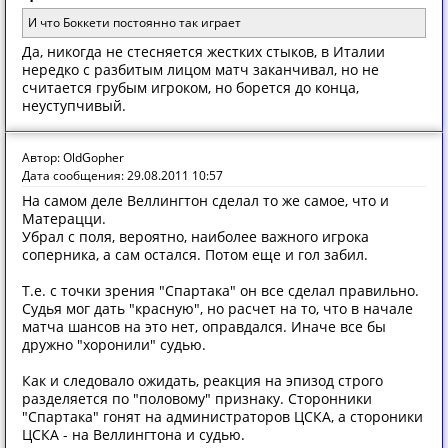
И что Боккети постоянно так играет
Да, никогда не стесняется жестких стыков, в Италии
нередко с разбитым лицом матч заканчивал, но не
считается грубым игроком, но борется до конца,
неуступчивый.
Автор: OldGopher
Дата сообщения: 29.08.2011 10:57
На самом деле Веллингтон сделал то же самое, что и
Матерацци.
Убрал с поля, вероятно, наиболее важного игрока
соперника, а сам остался. Потом еще и гол забил.
Т.е. с точки зрения "Спартака" он все сделал правильно.
Судья мог дать "красную", но расчет на то, что в начале
матча шансов на это нет, оправдался. Иначе все бы
дружно "хоронили" судью.
Как и следовало ожидать, реакция на эпизод строго
разделяется по "половому" признаку. Сторонники
"Спартака" гонят на администраторов ЦСКА, а стороники
ЦСКА - на Веллингтона и судью.