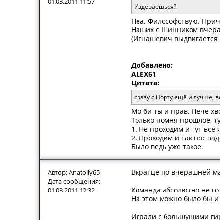
01.03.2011 11:57
Издеваешься?
Неа. Философствую. При
Наших с Шинником вчера н
(Игнашевич выдвигается 
Добавлено:
ALEX61
Цитата:
сразу с Порту ещё и лучше, 
Мо би ты и прав. Нече хв
Только помня прошлое, ту
1. Не проходим и тут всё 
2. Проходим и так нос за
Было ведь уже такое.
Вкратце по вчерашней ма
Автор: Anatoliy65
Дата сообщения:
Команда абсолютно не го
01.03.2011 12:32
На этом можно было бы и
Играли с большущими гиря