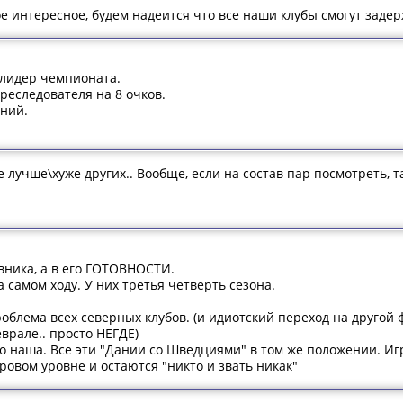
е интересное, будем надеится что все наши клубы смогут задер
 лидер чемпионата.
еследователя на 8 очков.
ений.
лучше\хуже других.. Вообще, если на состав пар посмотреть, т
вника, а в его ГОТОВНОСТИ.
а самом ходу. У них третья четверть сезона.
роблема всех северных клубов. (и идиотский переход на другой 
еврале.. просто НЕГДЕ)
ко наша. Все эти "Дании со Шведциями" в том же положении. Иг
ировом уровне и остаются "никто и звать никак"