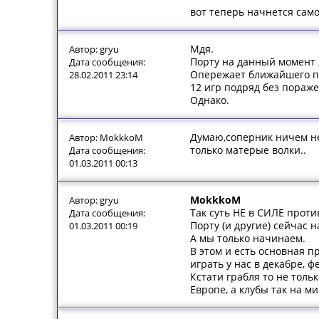
вот теперь начнется само
Мдя.
Автор: gryu
Порту на данный момент
Дата сообщения:
Опережает ближайшего пр
28.02.2011 23:14
12 игр подряд без пораж
Однако.
Думаю,соперник ничем не 
Автор: MokkkoM
только матерые волки..
Дата сообщения:
01.03.2011 00:13
MokkkoM
Автор: gryu
Так суть НЕ в СИЛЕ проти
Дата сообщения:
Порту (и другие) сейчас н
01.03.2011 00:19
А мы только начинаем.
В этом и есть основная п
играть у нас в декабре, ф
Кстати грабля то не толь
Европе, а клубы так на м