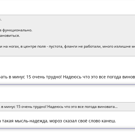
.
а функционально.
тановиться.
 на ногах, в центре поля - пустота, фланги не работали, много излишне 
ать в минус 15 очень трудно! Надеюсь что это все погода винова
 в минус 15 очень трудно! Надеюсь что это все погода виновата...
 такая мысль-надежда, мороз сказал своё слово канеш.