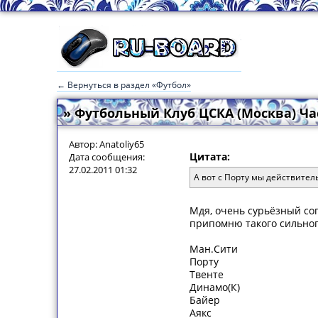
← Вернуться в раздел «Футбол»
» Футбольный Клуб ЦСКА (Москва) Час
Автор: Anatoliy65
Цитата:
Дата сообщения:
27.02.2011 01:32
А вот с Порту мы действител
Мдя, очень сурьёзный со
припомню такого сильного
Ман.Сити
Порту
Твенте
Динамо(К)
Байер
Аякс