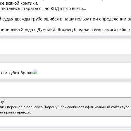
же всякой критики.
'пытались стараться', но КПД этого всего...
й судья дважды грубо ошибся в нашу пользу при определении в
перерыва Хонда с Думбиёй. Японец бледная тень самого себя, ко
то и кубок брали
ну"
к перешёл в польскую "Корону". Как сообщает официальный сайт клуба и
на правах аренды.