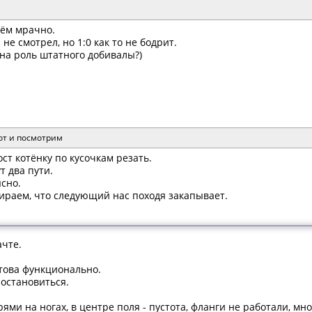
чём мрачно.
е смотрел, но 1:0 как то не бодрит.
на роль штатного добивалы?)
вот и посмотрим
ост котёнку по кусочкам резать.
т два пути.
ясно.
дираем, что следующий нас походя закапывает.
чте.
това функционально.
 остановиться.
ми на ногах, в центре поля - пустота, фланги не работали, м