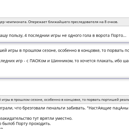
ер чемпионата. Опережает ближайшего преследователя на 8 очков.
ашу пользу, 4 последнии игры не одного гола в ворота Порто...
шей игры в прошлом сезоне, особенно в концовке, то порвать 
следних игр - с ПАОКом и Шинником, то хочется плакать, ибо ш
 игры в прошлом сезоне, особенно в концовке, то порвать портишей реал
играли, что брезговали пенальти забивать. "НастАящие пацАны 
озакидательство тут врятли уместно.
ко былоб Порту проходить.
о.