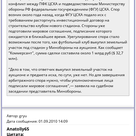
конфликт между ПФК ЦСКА и подведомственным Министерству
обороны РФ федеральным госучреждением (ФГУ) ЦСКА. Спор
возник около года назад, когда ФГУ ЦСКА подало иск с
требованием расторгнуть инвестиционный договор на
строительство клубом нового стадиона. Стороны уже
подготовили мировое соглашение, подписание которого
ожидается в ближайшее время. Урегулирование спора стало
возможным после того, как футбольный клуб выкупил земельный
участок под стадион у Минобороны на аукционе. Как сообщает
"Коммерсант", сумма сделки составила около 1 млрд руб ($ 32,7
млн).
"Дело в том, что ответчик выкупил земельный участок на
аукционе и предмета иска, по сути, уже нет. Но для завершения
арбитражного спора нужно, чтобы уполномоченные лица
подписали мировое соглашение",— заявила на судебном
заседании представитель Минобороны.
Автор: gryu
Дата сообщения: 01.09.2010 14:09
Anatoliy65
Цитата: