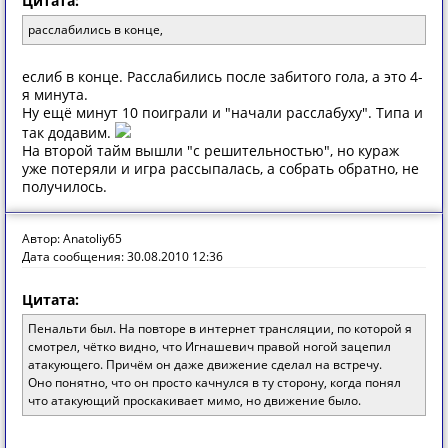
Цитата:
расслабились в конце,
еслиб в конце. Расслабились после забитого гола, а это 4-
я минута.
Ну ещё минут 10 поиграли и "начали расслабуху". Типа и
так додавим.
На второй тайм вышли "с решительностью", но кураж
уже потеряли и игра рассыпалась, а собрать обратно, не
получилось.
Автор: Anatoliy65
Дата сообщения: 30.08.2010 12:36
Цитата:
Пенальти был. На повторе в интернет трансляции, по которой я
смотрел, чётко видно, что Игнашевич правой ногой зацепил
атакующего. Причём он даже движение сделал на встречу.
Оно понятно, что он просто качнулся в ту сторону, когда понял
что атакующий проскакивает мимо, но движение было.