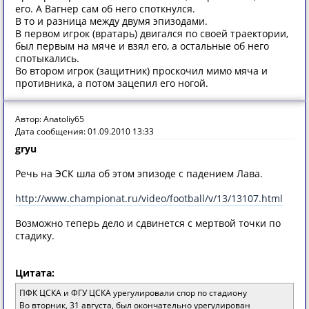
его. А Вагнер сам об него споткнулся.
В то и разница между двумя эпизодами.
В первом игрок (вратарь) двигался по своей траектории,
был первым на мяче и взял его, а остальные об него
спотыкались.
Во втором игрок (защитник) проскочил мимо мяча и
противника, а потом зацепил его ногой.
Автор: Anatoliy65
Дата сообщения: 01.09.2010 13:33
gryu
Речь на ЭСК шла об этом эпизоде с падением Лава.
http://www.championat.ru/video/football/v/13/13107.html
Возможно теперь дело и сдвинется с мертвой точки по
стадику.
Цитата:
ПФК ЦСКА и ФГУ ЦСКА урегулировали спор по стадиону
Во вторник, 31 августа, был окончательно урегулирован