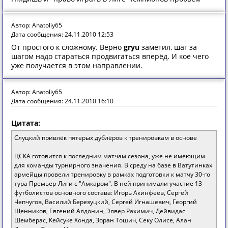
Автор: Anatoliy65
Дата сообщения: 24.11.2010 12:53
От простого к сложному. Верно
gryu
заметил, шаг за
шагом надо стараться продвигаться вперёд. И кое чего
уже получается в этом направлении.
Автор: Anatoliy65
Дата сообщения: 24.11.2010 16:10
Цитата:
Слуцкий привлёк пятерых дублёров к тренировкам в основе
ЦСКА готовится к последним матчам сезона, уже не имеющим
для команды турнирного значения. В среду на базе в Ватутинках
армейцы провели тренировку в рамках подготовки к матчу 30-го
тура Премьер-Лиги с "Амкаром". В ней принимали участие 13
футболистов основного состава: Игорь Акинфеев, Сергей
Чепчугов, Василий Березуцкий, Сергей Игнашевич, Георгий
Щенников, Евгений Алдонин, Элвер Рахимич, Дейвидас
Шемберас, Кейсуке Хонда, Зоран Тошич, Секу Олисе, Алан