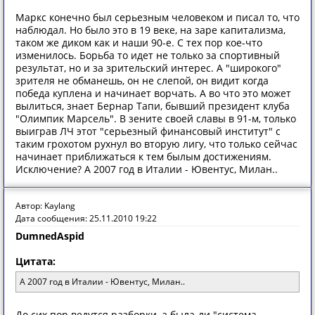
Маркс конечно был серьезным человеком и писал то, что
наблюдал. Но было это в 19 веке, на заре капитализма,
таком же диком как и наши 90-е. С тех пор кое-что
изменилось. Борьба то идет не только за спортивный
результат, но и за зрительский интерес. А "широкого"
зрителя не обманешь, он не слепой, он видит когда
победа куплена и начинает ворчать. А во что это может
вылиться, знает Бернар Тапи, бывший президент клуба
"Олимпик Марсель". В зените своей славы в 91-м, только
выиграв ЛЧ этот "серьезный финансовый институт" с
таким грохотом рухнул во вторую лигу, что только сейчас
начинает приближаться к тем былым достижениям.
Исключение? А 2007 год в Италии - Ювентус, Милан..
Автор: Kaylang
Дата сообщения: 25.11.2010 19:22
DumnedAspid
Цитата:
А 2007 год в Италии - Ювентус, Милан..
До сих пор ведутся разборки, а была-ли "система