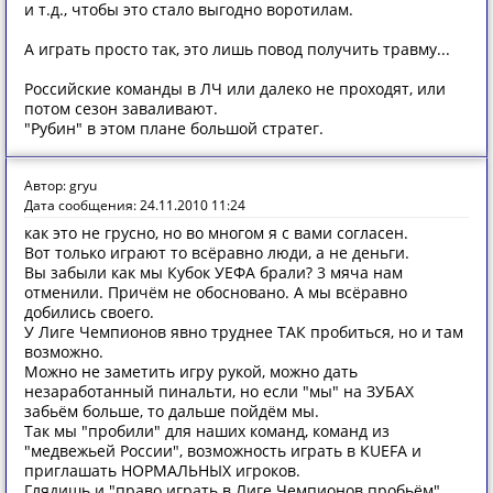
и т.д., чтобы это стало выгодно воротилам.
А играть просто так, это лишь повод получить травму...
Российские команды в ЛЧ или далеко не проходят, или
потом сезон заваливают.
"Рубин" в этом плане большой стратег.
Автор: gryu
Дата сообщения: 24.11.2010 11:24
как это не грусно, но во многом я с вами согласен.
Вот только играют то всёравно люди, а не деньги.
Вы забыли как мы Кубок УЕФА брали? 3 мяча нам
отменили. Причём не обосновано. А мы всёравно
добились своего.
У Лиге Чемпионов явно труднее ТАК пробиться, но и там
возможно.
Можно не заметить игру рукой, можно дать
незаработанный пинальти, но если "мы" на ЗУБАХ
забьём больше, то дальше пойдём мы.
Так мы "пробили" для наших команд, команд из
"медвежьей России", возможность играть в KUEFA и
приглашать НОРМАЛЬНЫХ игроков.
Глядишь и "право играть в Лиге Чемпионов пробьём"