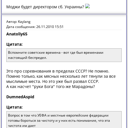
Моджи будет директором сб. Украины?
Автор: Kaylang
Дата сообщения: 26.11.2010 15:51
Anatoliy65
Цитата:
Вспомните советские времена - вот где был временами
настоящий беспредел.
Это про соревнования в пределах СССР? Не помню.
Помню только, как мясных несколько лет тянули за все
мыслимые места. Но это уже был развал СССР.
А как насчет "руки Бога" того-же Марадоны?
DumnedAspid
Цитата:
Вопрос в том что УЕФА и местные европейские федерации
готовы бороться за чистоту и у них есть понимание, что эта
чистота им дает