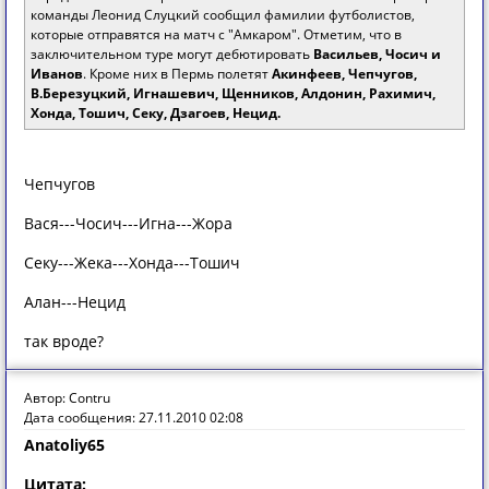
команды Леонид Слуцкий сообщил фамилии футболистов,
которые отправятся на матч с "Амкаром". Отметим, что в
заключительном туре могут дебютировать
Васильев, Чосич и
Иванов
. Кроме них в Пермь полетят
Акинфеев, Чепчугов,
В.Березуцкий, Игнашевич, Щенников, Алдонин, Рахимич,
Хонда, Тошич, Секу, Дзагоев, Нецид.
Чепчугов
Вася---Чосич---Игна---Жора
Секу---Жека---Хонда---Тошич
Алан---Нецид
так вроде?
Автор: Contru
Дата сообщения: 27.11.2010 02:08
Anatoliy65
Цитата: