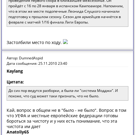
проведения первого сбора в ближайшее межсезонье. Он
пройдёт с 16 по 28 января в испанском Кампоаморе. Напомним,
что в этом же месте подопечные Леонида Слуцкого начинали
подготовку к прошлом сезону. Сезон для армейцев начнётся в
феврале с матчей 1/16 финала Лиги Европы.
Застолбили место по ходу.
Автор: DumnedAspid
Дата сообщения: 25.11.2010 23:40
Kaylang
Цитата:
До сих пор ведутся разборки, а была-ли "система Модджи". И
похоже, что суд может таки признать, что не было.
Кай, вопрос в общем не в "было - не было". Вопрос в том
что УЕФА и местные европейские федерации готовы
бороться за чистоту и у них есть понимание, что эта
чистота им дает
Anatoliy65