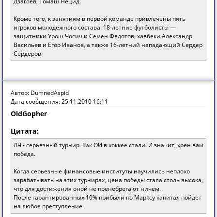
Дзагоев, Томаш Нецид.
Кроме того, к занятиям в первой команде привлечены пять
игроков молодёжного состава: 18-летние футболисты —
защитники Урош Чосич и Семен Федотов, хавбеки Александр
Васильев и Егор Иванов, а также 16-летний нападающий Сердер
Сердеров.
Автор: DumnedAspid
Дата сообщения: 25.11.2010 16:11
OldGopher
Цитата:
ЛЧ - серьезный турнир. Как ОИ в хоккее стали. И значит, хрен вам
победа.
Когда серьезные финансовые институты научились неплохо
зарабатывать на этих турнирах, цена победы стала столь высока,
что для достижения оной не пренебрегают ничем.
После гарантированных 10% прибыли по Марксу капитал пойдет
на любое преступление.