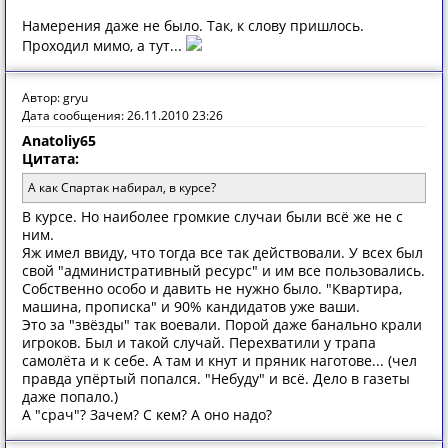
Намерения даже не было. Так, к слову пришлось.
Проходил мимо, а тут...
Автор: gryu
Дата сообщения: 26.11.2010 23:26
Anatoliy65
Цитата:
А как Спартак набирал, в курсе?
В курсе. Но наиболее громкие случаи были всё же не с
ним.
Яж имел ввиду, что тогда все так действовали. У всех был
свой "административный ресурс" и им все пользовались.
Собственно особо и давить не нужно было. "Квартира,
машина, прописка" и 90% кандидатов уже ваши.
Это за "звёзды" так воевали. Порой даже банально крали
игроков. Был и такой случай. Перехватили у трапа
самолёта и к себе. А там и кнут и пряник наготове... (чел
правда упёртый попался. "Небуду" и всё. Дело в газеты
даже попало.)
А "срач"? Зачем? С кем? А оно надо?