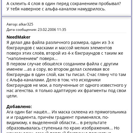
А склеить 4 слоя в один перед сохранением пробывал?
У тебя наверное с альфа-каналом намудрилось.
Автор: alkar325
Дата сообщения: 23.02.2006 11:35
NeedMaker
Я делал два файла различного размера, один из 3-х
бэкграундов с масками и массой мелких элементов
поверх этих слоёв, второй из 4-х бэкграундов с таким же
"наполнением" поверх...
В первом случае обошёлся созданием файла с другим
именем ...as a copy, во втором делал склеивая все
бэкграунды в один слой, как ты писал. Счас гляну что там
с Альфа-каналами. Дело в том, что исходники
бэкграундов не мои, а полученные от одного известного у
нас агенства. я только адаптирую их фрагменты под свои
цели.
Добавлено:
Ага один баг нашёл... Их маска склеена из прямогольника
и и градиента, причём градиент применялся, по-
видимому, к выделенной области... в результате
образовывалась ступенька по краю изображения... Но