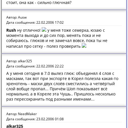
стоит, она как - сильно глючная?
Автор: Ausw
Дата сообщения: 22.02.2006 17:02
Rush
ну отлично!
у меня тоже семерка, юзаю с
момента выхода и до сих пор, менять пока и не
собираюсь. глюков и не замечал вовсе, пока ты не
написал про сетку - полез проверить
Автор: alkar325
Дата сообщения: 22.02.2006 22:22
А у меня сегодня в 7.0 вылез глюк: объединял 4 слоя с
масками, так вот при экспорте в Корел полезла какая-то
хренотень - маски двух слоёв сместились а четвёртый
слой вобще пропал... Причём Шоп показывает всё
нормально, а в Кореле эта Чушь.. Пришлось несколько
раз пересохранить под разными именами...
Автор: NeedMaker
Дата сообщения: 23.02.2006 01:08
alkar325