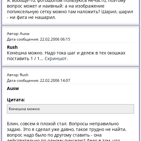
Я, вообще-то, фотошопом пользуюсь нечасто, поэтому
вопрос может и наивный: а на изображение
попиксельную сетку можно там наложить? Шарил, шарил
- ни фига не нашарил.
Автор: Ausw
Дата сообщения: 22.02.2006 06:15
Rush
Конешна можно. Надо тока шаг и дележ в тех окошках
поставить 1 / 1...
Скриншот
.
Автор: Rush
Дата сообщения: 22.02.2006 14:07
Ausw
Цитата:
Конешна можно
Блин, совсем я плохой стал. Вопросы неправильно
задаю. Это я сделал уже давно, такое трудно не найти,
вопрос надо было по другому ставить - она
действительно по одному пикселю? Дело в том, что