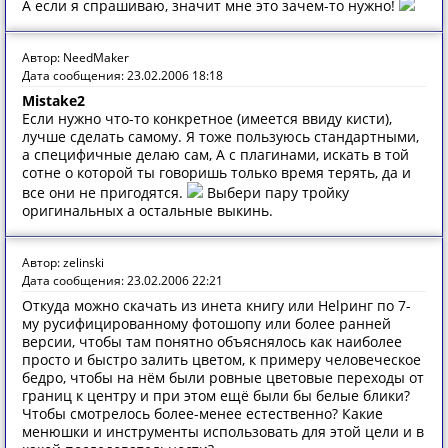
А если я спрашиваю, значит мне это зачем-то нужно!
Автор: NeedMaker
Дата сообщения: 23.02.2006 18:18
Mistake2
Если нужно что-то конкретное (имеется ввиду кисти),
лучше сделать самому. Я тоже пользуюсь стандартными,
а специфичные делаю сам, А с плагинами, искать в той
сотне о которой ты говоришь только время терять, да и
все они не пригодятся.
Выбери пару тройку
оригинальных а остальные выкинь.
Автор: zelinski
Дата сообщения: 23.02.2006 22:21
Откуда можно скачать из инета книгу или Helpинг по 7-
му русифицированному фотошопу или более ранней
версии, чтобы там понятно объяснялось как наиболее
просто и быстро залить цветом, к примеру человеческое
бедро, чтобы на нём были ровные цветовые переходы от
границ к центру и при этом ещё были бы белые блики?
Чтобы смотрелось более-менее естественно? Какие
менюшки и инструменты использовать для этой цели и в