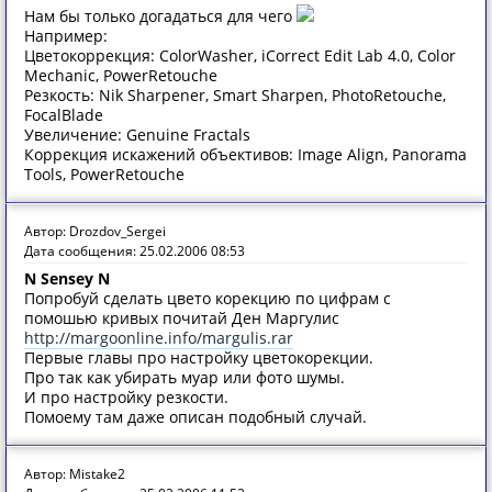
Нам бы только догадаться для чего
Например:
Цветокоррекция: ColorWasher, iCorrect Edit Lab 4.0, Color
Mechanic, PowerRetouche
Резкость: Nik Sharpener, Smart Sharpen, PhotoRetouche,
FocalBlade
Увеличение: Genuine Fractals
Коррекция искажений объективов: Image Align, Panorama
Tools, PowerRetouche
Автор: Drozdov_Sergei
Дата сообщения: 25.02.2006 08:53
N Sensey N
Попробуй сделать цвето корекцию по цифрам с
помошью кривых почитай Ден Маргулис
http://margoonline.info/margulis.rar
Первые главы про настройку цветокорекции.
Про так как убирать муар или фото шумы.
И про настройку резкости.
Помоему там даже описан подобный случай.
Автор: Mistake2