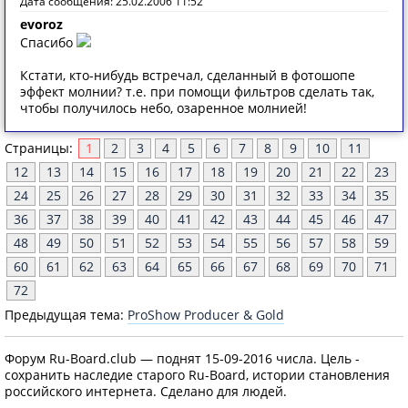
Дата сообщения: 25.02.2006 11:52
evoroz
Спасибо
Кстати, кто-нибудь встречал, сделанный в фотошопе
эффект молнии? т.е. при помощи фильтров сделать так,
чтобы получилось небо, озаренное молнией!
Страницы:
1
2
3
4
5
6
7
8
9
10
11
12
13
14
15
16
17
18
19
20
21
22
23
24
25
26
27
28
29
30
31
32
33
34
35
36
37
38
39
40
41
42
43
44
45
46
47
48
49
50
51
52
53
54
55
56
57
58
59
60
61
62
63
64
65
66
67
68
69
70
71
72
Предыдущая тема:
ProShow Producer & Gold
Форум Ru-Board.club — поднят 15-09-2016 числа. Цель -
сохранить наследие старого Ru-Board, истории становления
российского интернета. Сделано для людей.