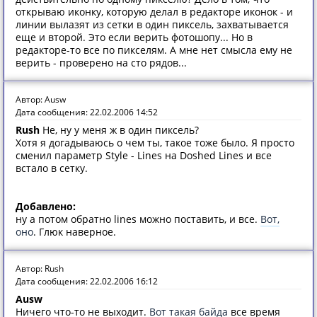
открываю иконку, которую делал в редакторе иконок - и
линии вылазят из сетки в один пиксель, захватывается
еще и второй. Это если верить фотошопу... Но в
редакторе-то все по пикселям. А мне нет смысла ему не
верить - проверено на сто рядов...
Автор: Ausw
Дата сообщения: 22.02.2006 14:52
Rush
Не, ну у меня ж в один пиксель?
Хотя я догадываюсь о чем ты, такое тоже было. Я просто
сменил параметр Style - Lines на Doshed Lines и все
встало в сетку.
Добавлено:
ну а потом обратно lines можно поставить, и все.
Вот,
оно
. Глюк наверное.
Автор: Rush
Дата сообщения: 22.02.2006 16:12
Ausw
Ничего что-то не выходит.
Вот такая байда
все время