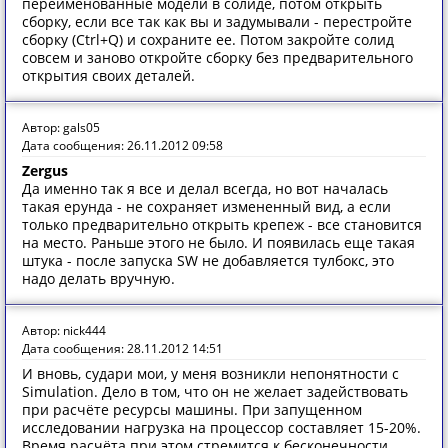
переименованные модели в солиде, потом открыть
сборку, если все так как вы и задумывали - перестройте
сборку (Ctrl+Q) и сохраните ее. Потом закройте солид
совсем и заново откройте сборку без предварительного
открытия своих деталей.
Автор: gals05
Дата сообщения: 26.11.2012 09:58
Zergus
Да именно так я все и делал всегда, но вот началась
такая ерунда - не сохраняет измененный вид, а если
только предварительно открыть крепеж - все становится
на место. Раньше этого не было. И появилась еще такая
штука - после запуска SW не добавляется тулбокс, это
надо делать вручную.
Автор: nick444
Дата сообщения: 28.11.2012 14:51
И вновь, судари мои, у меня возникли непонятности с
Simulation. Дело в том, что он не желает задействовать
при расчёте ресурсы машины. При запущенном
исследовании нагрузка на процессор составляет 15-20%.
Время расчёта при этом стремится к бесконечности...