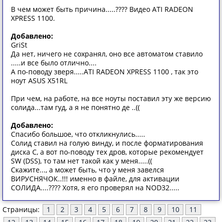
В чем может быть причина.....???? Видео ATI RADEON
XPRESS 1100.
Добавлено:
GriSt
Да нет, ничего не сохранял, оно все автоматом ставило
.....и все было отлично....
А по-поводу зверя.....ATI RADEON XPRESS 1100 , так это
ноут ASUS X51RL
При чем, на работе, на все ноуты поставил эту же версию
солида...там гуд, а я не понятно де ..((
Добавлено:
Спасибо большое, что откликнулись.....
Солид ставил на голую винду, и после форматирования
диска С, а вот по-поводу тех дров, которые рекомендует
SW (DSS), то там нет такой как у меня.....((
Скажите..., а может быть, что у меня завелся
ВИРУСНЯЧОК..!!! именно в файле, для активации
СОЛИДА....???? Хотя, я его проверял на NOD32.....
Страницы:
1
2
3
4
5
6
7
8
9
10
11