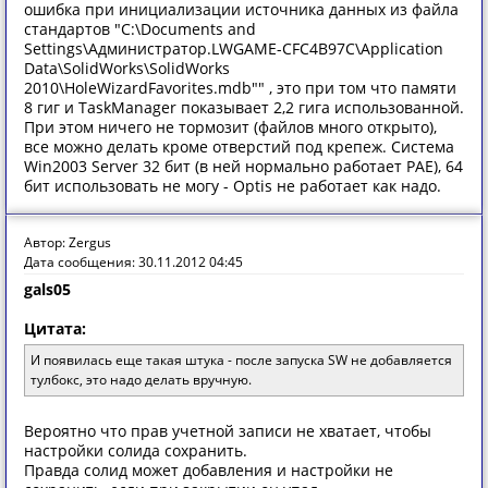
ошибка при инициализации источника данных из файла
стандартов "C:\Documents and
Settings\Администратор.LWGAME-CFC4B97C\Application
Data\SolidWorks\SolidWorks
2010\HoleWizardFavorites.mdb"" , это при том что памяти
8 гиг и TaskManager показывает 2,2 гига использованной.
При этом ничего не тормозит (файлов много открыто),
все можно делать кроме отверстий под крепеж. Система
Win2003 Server 32 бит (в ней нормально работает PAE), 64
бит использовать не могу - Optis не работает как надо.
Автор: Zergus
Дата сообщения: 30.11.2012 04:45
gals05
Цитата:
И появилась еще такая штука - после запуска SW не добавляется
тулбокс, это надо делать вручную.
Вероятно что прав учетной записи не хватает, чтобы
настройки солида сохранить.
Правда солид может добавления и настройки не