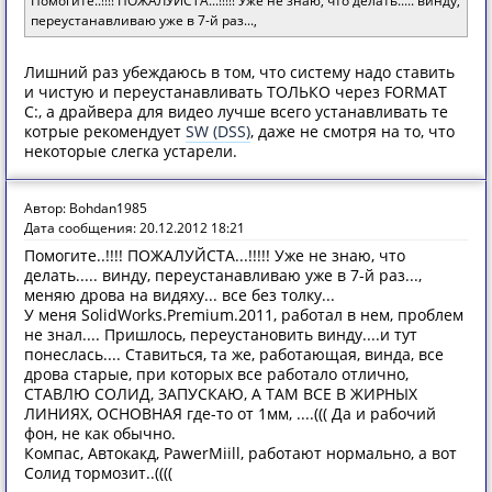
Помогите..!!!! ПОЖАЛУЙСТА...!!!!! Уже не знаю, что делать..... винду,
переустанавливаю уже в 7-й раз...,
Лишний раз убеждаюсь в том, что систему надо ставить
и чистую и переустанавливать ТОЛЬКО через FORMAT
C:, а драйвера для видео лучше всего устанавливать те
котрые рекомендует
SW (DSS)
, даже не смотря на то, что
некоторые слегка устарели.
Автор: Bohdan1985
Дата сообщения: 20.12.2012 18:21
Помогите..!!!! ПОЖАЛУЙСТА...!!!!! Уже не знаю, что
делать..... винду, переустанавливаю уже в 7-й раз...,
меняю дрова на видяху... все без толку...
У меня SolidWorks.Premium.2011, работал в нем, проблем
не знал.... Пришлось, переустановить винду....и тут
понеслась.... Ставиться, та же, работающая, винда, все
дрова старые, при которых все работало отлично,
СТАВЛЮ СОЛИД, ЗАПУСКАЮ, А ТАМ ВСЕ В ЖИРНЫХ
ЛИНИЯХ, ОСНОВНАЯ где-то от 1мм, ....((( Да и рабочий
фон, не как обычно.
Компас, Автокакд, PawerMiill, работают нормально, а вот
Солид тормозит..((((