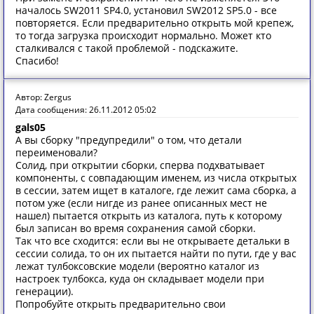
началось SW2011 SP4.0, установил SW2012 SP5.0 - все
повторяется. Если предварительно открыть мой крепеж,
то тогда загрузка происходит нормально. Может кто
сталкивался с такой проблемой - подскажите.
Спасибо!
Автор: Zergus
Дата сообщения: 26.11.2012 05:02
gals05
А вы сборку "предупредили" о том, что детали
переименовали?
Солид, при открытии сборки, сперва подхватывает
компоненты, с совпадающим именем, из числа открытых
в сессии, затем ищет в каталоге, где лежит сама сборка, а
потом уже (если нигде из ранее описанных мест не
нашел) пытается открыть из каталога, путь к которому
был записан во время сохранения самой сборки.
Так что все сходится: если вы не открываете детальки в
сессии солида, то он их пытается найти по пути, где у вас
лежат тулбоксовские модели (вероятно каталог из
настроек тулбокса, куда он складывает модели при
генерации).
Попробуйте открыть предварительно свои