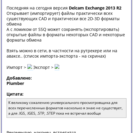
Последняя на сегодня версия
Delcam Exchange 2013 R2
Открывает (импортирует) файлы практически всех
сушествующих СAD и практически все 2D-3D форматы
обмена
А с ломиком от SSQ может сохранять (экспортировать)
открытые файлы в форматы некоторых CAD и некоторые
форматы обмена
Взять можно в сети, в частности на рутрекере или на
аваксе.. (список импорта-экспорта - на скринах)
Импорт >
Экспорт >
Добавлено:
Plumber
Цитата:
К великому сожалению универсального просмотровщика для
всех перечисленных форматов насколько я знаю не существует,
а для .IGS, .IGES, .STP, .STEP пока не встречал вообще
Рекомендую, наконец, встретится..