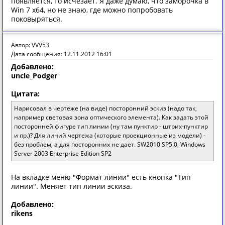
появляется, то исчезает. Я даже думаю, что заморочка в
Win 7 x64, но не знаю, где можно попробовать
поковыряться.
Автор: VVV53
Дата сообщения: 12.11.2012 16:01
Добавлено:
uncle_Podger
Цитата:
Нарисовал в чертеже (на виде) посторонний эскиз (надо так,
например световая зона оптического элемента). Как задать этой
посторонней фигуре тип линии (ну там пунктир - штрих-пунктир
и пр.)? Для линий чертежа (которые проекционные из модели) -
без проблем, а для посторонних не дает. SW2010 SP5.0, Windows
Server 2003 Enterprise Edition SP2
На вкладке меню "Формат линии" есть кнопка "Тип
линии". Меняет тип линии эскиза.
Добавлено:
rikens