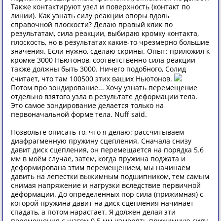
Также контактируют узел и поверхность (контакт по
линии). Как узнать силу реакции опоры вдоль
справочной плоскости? Делаю правый клик по
результатам, сила реакции, выбираю кромку контакта,
плоскость, но в результатах какие-то чрезмерно большие
значения. Если нужно, сделаю скрины. Опыт: приложил к
кромке 3000 Ньютонов, соответственно сила реакции
также должны быть 3000. Ничего подобного, Солид
считает, что там 100500 этих ваших Ньютонов.
Потом про зондирование... Хочу узнать перемещение
отдельно взятого узла в результате деформации тела.
Это самое зондирование делается только на
первоначальной форме тела. Nuff said.
Позвольте описать то, что я делаю: рассчитываем
диафрагменную пружину сцепления. Сначала снизу
давит диск сцепления, он перемещается на порядка 5.6
мм в моём случае, затем, когда пружина поджата и
деформирована этим перемещением, мы начинаем
давить на лепестки выжимным подшипником, тем самым
снимая напряжение и нагрузки вследствие первичной
деформации. До определенных пор сила (прижимная) с
которой пружина давит на диск сцепления начинает
спадать, а потом нарастает. Я должен делая эти
перемещения с шагом 0.5 мм измерять прижимную силу