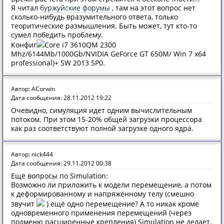
Я читал
буржуйские форумы
, там на этот вопрос нет
сколько-нибудь вразумительного ответа, только
теоритические размышления. Быть может, тут кто-то
сумел победить проблему.
Конфиг
Core i7 3610QM 2300
Mhz/6144Mb/1000Gb/NVIDIA GeForce GT 650M/ Win 7 x64
professional)+ SW 2013 SP0.
Автор: ACorwin
Дата сообщения: 28.11.2012 19:22
Очевидно, симуляция идет одним вычислительным
потоком. При этом 15-20% общей загрузки процессора
как раз соответствуют полной загрузке одного ядра.
Автор: nick444
Дата сообщения: 29.11.2012 00:38
Ещё вопросы по Simulation:
Возможно ли приложить к модели перемещение, а потом
к деформированному и напряжённому телу (смешно
звучит
) ещё одно перемещение? А то никак кроме
одновременного применения перемещений (через
подменю расширенные крепления) Simulation не делает.