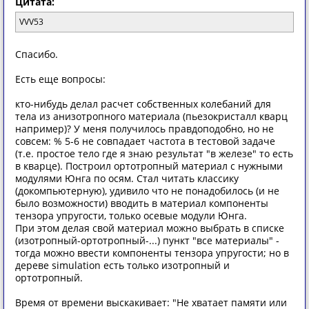
Цитата:
VVV53
Спасибо.
Есть еще вопросы:
кто-нибудь делал расчет собственных колебаний для
тела из анизотропного материала (пьезокристалл кварц
например)? У меня получилось правдоподобно, но не
совсем: % 5-6 не совпадает частота в тестовой задаче
(т.е. простое тело где я знаю результат "в железе" то есть
в кварце). Построил ортотропный материал с нужными
модулями Юнга по осям. Стал читать классику
(докомпьютерную), удивило что не понадобилось (и не
было возможности) вводить в материал компоненты
тензора упругости, только осевые модули Юнга.
При этом делая свой материал можно выбрать в списке
(изотропный-ортотропный-...) пункт "все материалы" -
тогда можно ввести компоненты тензора упругости; но в
дереве simulation есть только изотропный и
ортотропный.
Время от времени выскакивает: "Не хватает памяти или