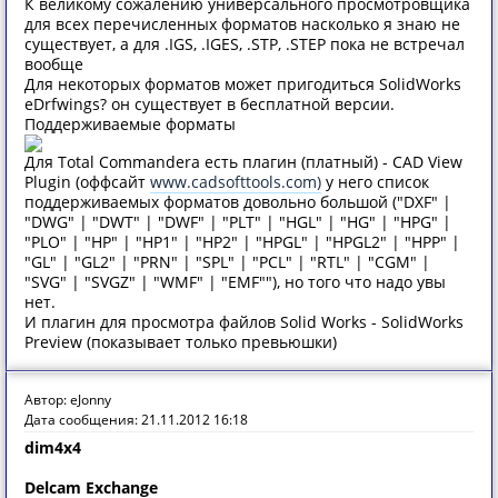
К великому сожалению универсального просмотровщика
для всех перечисленных форматов насколько я знаю не
существует, а для .IGS, .IGES, .STP, .STEP пока не встречал
вообще
Для некоторых форматов может пригодиться SolidWorks
eDrfwings? он существует в бесплатной версии.
Поддерживаемые форматы
Для Total Commandera есть плагин (платный) - CAD View
Plugin (оффсайт
www.cadsofttools.com)
у него список
поддерживаемых форматов довольно большой ("DXF" |
"DWG" | "DWT" | "DWF" | "PLT" | "HGL" | "HG" | "HPG" |
"PLO" | "HP" | "HP1" | "HP2" | "HPGL" | "HPGL2" | "HPP" |
"GL" | "GL2" | "PRN" | "SPL" | "PCL" | "RTL" | "CGM" |
"SVG" | "SVGZ" | "WMF" | "EMF""), но того что надо увы
нет.
И плагин для просмотра файлов Solid Works - SolidWorks
Preview (показывает только превьюшки)
Автор: eJonny
Дата сообщения: 21.11.2012 16:18
dim4x4
Delcam Exchange