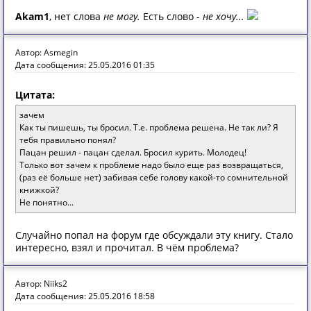
Akam1
, нет слова
не могу.
Есть слово -
не хочу...
Автор: Asmegin
Дата сообщения: 25.05.2016 01:35
Цитата:
зачем
Как ты пишешь, ты бросил. Т.е. проблема решена. Не так ли? Я
тебя правильно понял?
Пацан решил - пацан сделал. Бросил курить. Молодец!
Только вот зачем к проблеме надо было еще раз возвращаться,
(раз её больше нет) забивая себе голову какой-то сомнительной
книжкой?
Не понятно...
Случайно попал на форум где обсуждали эту книгу. Стало
интересно, взял и прочитал. В чём проблема?
Автор: Niiks2
Дата сообщения: 25.05.2016 18:58