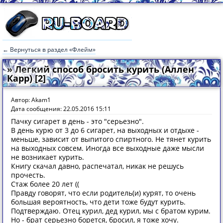
← Вернуться в раздел «Флейм»
» Легкий способ бросить курить (Аллен
Карр) [2]
Автор: Akam1
Дата сообщения: 22.05.2016 15:11
Пачку сигарет в день - это "серьезно".
В день курю от 3 до 6 сигарет, на выходных и отдыхе -
меньше, зависит от выпитого спиртного. Не тянет курить
на выходных совсем. Иногда все выходные даже мысли
не возникает курить.
Книгу скачал давно, распечатал, никак не решусь
прочесть.
Стаж более 20 лет ((
Правду говорят, что если родитель(и) курят, то очень
большая вероятность, что дети тоже будут курить.
Подтверждаю. Отец курил, дед курил, мы с братом курим.
Но - брат серьезно борется, бросил, я тоже хочу.