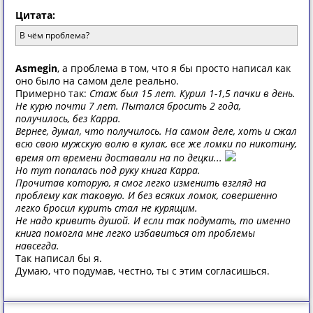
Цитата:
В чём проблема?
Asmegin
, а проблема в том, что я бы просто написал как
оно было на самом деле реально.
Примерно так:
Стаж был 15 лет. Курил 1-1,5 пачки в день.
Не курю почти 7 лет. Пытался бросить 2 года,
получилось, без Карра.
Вернее, думал, что получилось. На самом деле, хоть и сжал
всю свою мужскую волю в кулак, все же ломки по никотину,
время от времени доставали на по децки...
Но тут попалась под руку книга Карра.
Прочитав которую, я смог легко изменить взгляд на
проблему как таковую. И без всяких ломок, совершенно
легко бросил курить стал не курящим.
Не надо кривить душой. И если так подумать, то именно
книга помогла мне легко избавиться от проблемы
навсегда.
Так написал бы я.
Думаю, что подумав, честно, ты с этим согласишься.