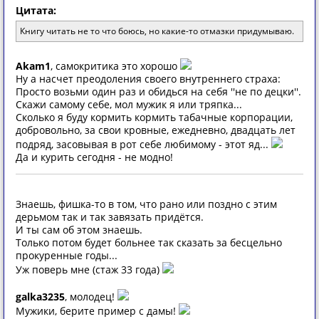
Цитата:
Книгу читать не то что боюсь, но какие-то отмазки придумываю.
Akam1
, самокритика это хорошо
Ну а насчет преодоления своего внутреннего страха:
Просто возьми один раз и обидься на себя ''не по децки''.
Скажи самому себе, мол мужик я или тряпка...
Сколько я буду кормить кормить табачные корпорации,
добровольно, за свои кровные, ежедневно, двадцать лет
подряд, засовывая в рот себе любимому - этот яд...
Да и курить сегодня - не модно!
Знаешь, фишка-то в том, что рано или поздно с этим
дерьмом так и так завязать придётся.
И ты сам об этом знаешь.
Только потом будет больнее так сказать за бесцельно
прокуренные годы...
Уж поверь мне (стаж 33 года)
galka3235
, молодец!
Мужики, берите пример с дамы!