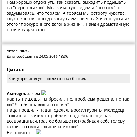
нам хорошо отдохнуть, так сказать, выходить подышать
на "перон жизни". Мы, зачастую , едем и "пыхтим" не
задумываясь, что теряем. А теряем мы остроту чувства,
слуха, зрения, иногда заглушаем совесть. Хочешь уйти из
этого "прокуренного вагона жизни"? Найди драматичную
причину для этого.
Автор: Niiks2
Дата сообщения: 24.05.2016 18:36
Цитата:
Книгу прочитал
уже после того как бросил
.
Asmegin
, зачем
Как ты пишешь, ты бросил. Т.е. проблема решена. Не так
ли? Я тебя правильно понял?
Пацан решил - пацан сделал. Бросил курить. Молодец!
Только вот зачем к проблеме надо было еще раз
возвращаться, (раз её больше нет) забивая себе голову
какой-то сомнительной книжкой?
Не понятно...