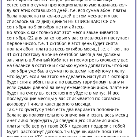
естественно сумма пропорционально уменьшилась кол-
ву вот этих оставшихся дней, т.е. вся сумма абон. платы
была поделена на кол-во дней в этом месяце и у вас
списалось за 22 дня) Деньги НЕ СПИСЫВАЮТСЯ с 9
сентября по 9 октября не путайтесь.
Во-вторых, как только вот этот месяц заканчивается
сентябрь (22 дня за которых у вас списалось) и наступает
первое число, т.е. 1 октября в этот день будет снята
полная абон. плата за весь октябрь месяц (т.е. с 1 окт. по
31 окт.) поэтому в конце сентября месяца вы должны
заглянуть в Личный Кабинет и посмотреть сколько у вас
на балансе в остатке и сколько нужно доплатить, чтоб на
1 октября уже была сумма по вашему тарифному плану.
Что будет, если вы этого не сделаете, наступит 1 октября
будет снята абон. плата по вашему тарифному плану и
если суммы равной вашему ежемесячной абон. плате не
будет на счету вы естественно уйдете в минус. И все
последующие месяцы у вас списывается по согласно
договору 1 числа календарного месяца.
Так, что qwertyk у тебя есть два варианта пополнить
баланс до положительного значения и юзать весь месяц
инет либо подождать до следующего списания абон.
платы тебе вернут твою 20$ + сделают подарок с тобой
будет, расторгнут договор, ты будешь ждать пока тебя
отключат на АТС, потом подавать заявку на проверку тех.