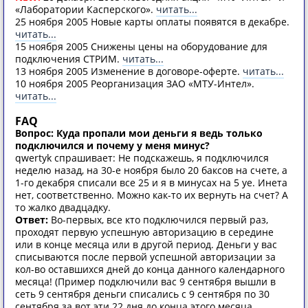
«Лаборатории Касперского».
читать...
25 ноября 2005 Новые карты оплаты появятся в декабре.
читать...
15 ноября 2005 Снижены цены на оборудование для
подключения СТРИМ.
читать...
13 ноября 2005 Изменение в договоре-оферте.
читать...
10 ноября 2005 Реорганизация ЗАО «МТУ-Интел».
читать...
FAQ
Вопрос: Куда пропали мои деньги я ведь только
подключился и почему у меня минус?
qwertyk спрашивает: Не подскажешь, я подключился
неделю назад, на 30-е ноября было 20 баксов на счете, а
1-го декабря списали все 25 и я в минусах на 5 уе. Инета
нет, соответственно. Можно как-то их вернуть на счет? А
то жалко двадцадку.
Ответ:
Во-первых, все кто подключился первый раз,
проходят первую успешную авторизацию в середине
или в конце месяца или в другой период. Деньги у вас
списываются после первой успешной авторизации за
кол-во оставшихся дней до конца данного календарного
месяца! (Пример подключили вас 9 сентября вышли в
сеть 9 сентября деньги списались с 9 сентября по 30
сентября за вот эти 22 дня до конца этого месяца