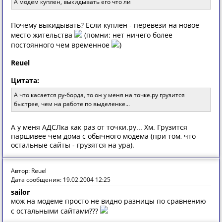
А модем куплен, выкидывать его что ли
Почему выкидывать? Если куплен - перевези на новое
место жительства
(помни: нет ничего более
постоянного чем временное
)
Reuel
Цитата:
А что касается ру-борда, то он у меня на точке.ру грузится
быстрее, чем на работе по выделенке...
А у меня АДСЛка как раз от точки.ру... Хм. Грузится
паршивее чем дома с обычного модема (при том, что
остальные сайты - грузятся на ура).
Автор: Reuel
Дата сообщения: 19.02.2004 12:25
sailor
мож на модеме просто не видно разницы по сравнению
с остальными сайтами???