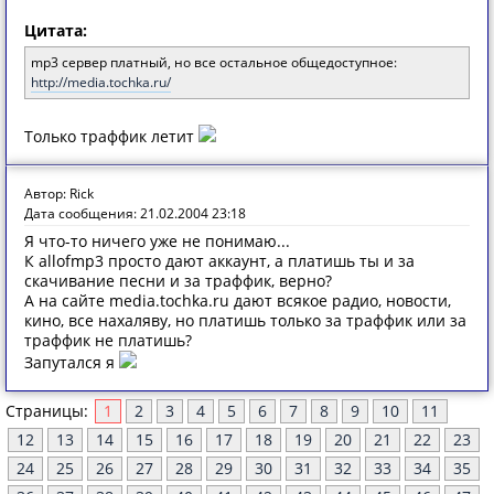
Цитата:
mp3 сервер платный, но все остальное общедоступное:
http://media.tochka.ru/
Только траффик летит
Автор: Rick
Дата сообщения: 21.02.2004 23:18
Я что-то ничего уже не понимаю...
К allofmp3 просто дают аккаунт, а платишь ты и за
скачивание песни и за траффик, верно?
А на сайте media.tochka.ru дают всякое радио, новости,
кино, все нахаляву, но платишь только за траффик или за
траффик не платишь?
Запутался я
Страницы:
1
2
3
4
5
6
7
8
9
10
11
12
13
14
15
16
17
18
19
20
21
22
23
24
25
26
27
28
29
30
31
32
33
34
35