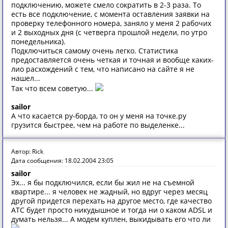
подключению, можете смело сократить в 2-3 раза. То
есть все подключение, с момента оставления заявки на
проверку телефонного номера, заняло у меня 2 рабочих
и 2 выходных дня (с четверга прошлой недели, по утро
понедельника).
Подключиться самому очень легко. Статистика
предоставляется очень четкая и точная и вообще каких-
лио расхождений с тем, что написано на сайте я не
нашел...
Так что всем советую...
sailor
А что касается ру-борда, то он у меня на точке.ру
грузится быстрее, чем на работе по выделенке...
Автор: Rick
Дата сообщения: 18.02.2004 23:05
sailor
Эх... я бы подключился, если бы жил не на съемной
квартире... я человек не жадный, но вдруг через месяц
другой придется перехать на другое место, где качество
АТС будет просто никудышное и тогда ни о каком ADSL и
думать нельзя... А модем куплен, выкидывать его что ли