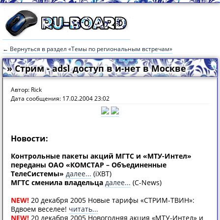
← Вернуться в раздел «Темы по региональным встречам»
» Стрим - adsl доступ в и-нет в Москве
Автор: Rick
Дата сообщения: 17.02.2004 23:02
Новости:
Контрольные пакеты акций МГТС и «МТУ-Интел»
переданы ОАО «КОМСТАР – Объединенные
ТелеСистемы»
далее...
(iXBT)
МГТС сменила владельца
далее...
(C-News)
NEW!
20 декабря 2005 Новые тарифы «СТРИМ-ТВИН»:
Вдвоем веселее!
читать...
NEW!
20 декабря 2005 Новогодняя акция «МТУ-Интел» и