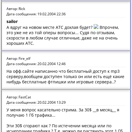
Автор: Rick
Дата сообщения: 19.02.2004 22:36
sailor
А вдруг на новом месте АТС дохлая будет?
Впрочем,
это уже не из той оперы вопросы... Судя по отзывам,
скорости в любом случае отличные, даже не на очень
хороших АТС.
Автор: Fire_elf
Дата сообщения: 20.02.2004 12:46
На офф.сайте написанно что бесплатный доступ к mp3
серверу,вообщем доступен только он или есть ещё какие
нибудь бесплатные фтпишки или игровые сервера..?
Автор: FastCat
Дата сообщения: 20.02.2004 13:29
У меня вопрос касательно стрима. За 30$ __в месяц__ я
получаю 1 Гб трафика...
Эти 30$ сгорают как ? По истечении месяца или по
исчерпании трафика ? Т.е. можно ли растянуть этот 1 Гб