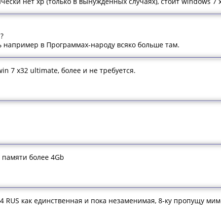
чески нет xp (только в вынужденных случаях), стоит windows 7 x
?
ть например в Программах-народу всяко больше там.
win 7 x32 ultimate, более и не требуется.
к памяти более 4Gb
64 RUS как единственная и пока незаменимая, 8-ку пропущу мим