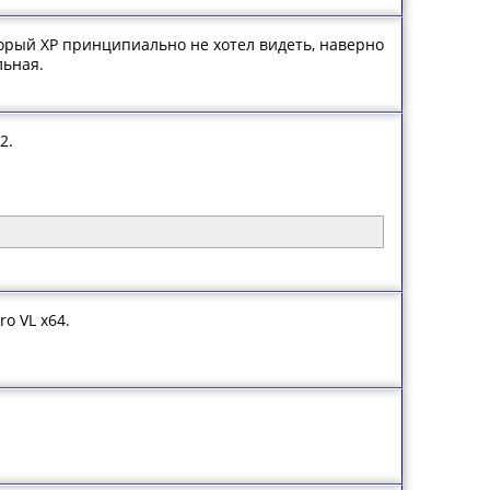
торый ХР принципиально не хотел видеть, наверно
льная.
2.
o VL x64.