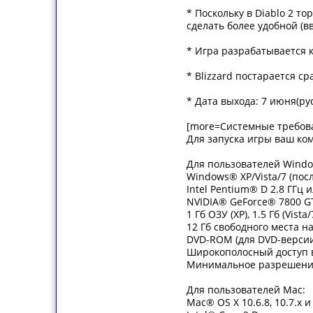
* Поскольку в Diablo 2 т
сделать более удобной (в
* Игра разрабатывается ка
* Blizzard постарается с
* Дата выхода: 7 июня(ру
[more=Системные требов
Для запуска игры ваш к
Для пользователей Windo
Windows® XP/Vista/7 (пос
Intel Pentium® D 2.8 ГГц 
NVIDIA® GeForce® 7800 G
1 Гб ОЗУ (XP), 1.5 Гб (Vista/
12 Гб свободного места н
DVD-ROM (для DVD-верси
Широкополосный доступ 
Минимальное разрешение
Для пользователей Mac:
Mac® OS X 10.6.8, 10.7.x 