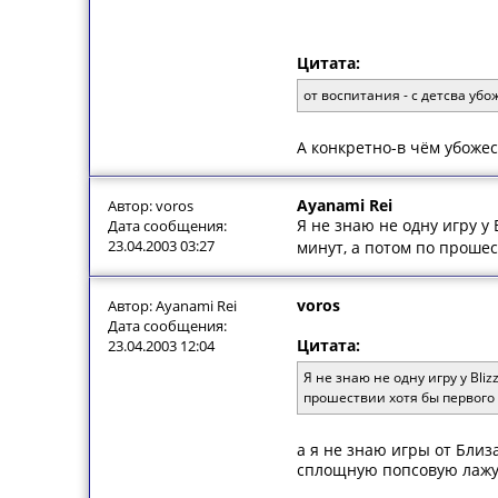
Цитата:
от воспитания - с детсва уб
А конкретно-в чём убожес
Ayanami Rei
Автор: voros
Я не знаю не одну игру у 
Дата сообщения:
23.04.2003 03:27
минут, а потом по прошес
voros
Автор: Ayanami Rei
Дата сообщения:
Цитата:
23.04.2003 12:04
Я не знаю не одну игру у Bli
прошествии хотя бы первого 
а я не знаю игры от Бли
сплощную попсовую лажу