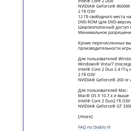
Intel® Core 2 Duo
NVIDIA® GeForce® 8600M 
2 Гб ОЗУ
12 Гб свободного места н
DVD-ROM (для DVD-верси
Широкополосный доступ 
Минимальное разрешение
Кроме перечисленных вы
производительности игр
Для пользователей Windo
Windows® Vista/7 (последн
Intel® Core 2 Duo 2.4 ГГц
2 Гб ОЗУ
NVIDIA® GeForce® 260 or
Для пользователей Mac:
Mac® OS X 10.7.x и выше
Intel® Core 2 Duo2 Гб ОЗУ
NVIDIA® GeForce® GT 330
[/more]
FAQ по Diablo III