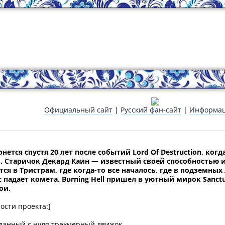
Официальный сайт
|
Русский фан-сайт
|
Информац
рнется спустя 20 лет после событий Lord Of Destruction, ко
л. Старичок Декард Каин — известный своей способностью
ся в Тристрам, где когда-то все началось, где в подземных
с падает комета. Burning Hell пришел в уютный мирок Sanct
ои.
сти проекта:]
данный с нуля трехмерный движок