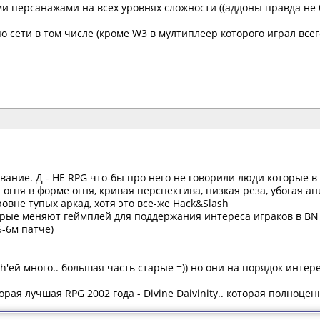
ми персанажами на всех уровнях сложности ((аддоны правда не 
по сети в том числе (кроме W3 в мултиплеер которого играл всего
вание. Д - НЕ RPG что-бы про него не говорили люди которые 
от огня в форме огня, кривая перспектива, низкая реза, убога
уровне тупых аркад, хотя это все-же Hack&Slash
орые меняют геймплей для поддержания интереса играков в BN 
-6м патче)
'ей много.. большая часть старые =)) но они на порядок интер
орая лучшая RPG 2002 года - Divine Daivinity.. которая полноце