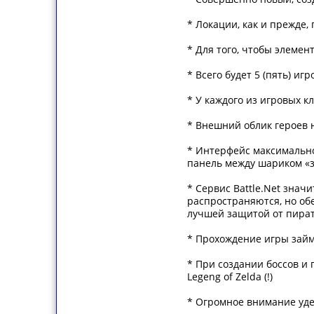
* Локации, как и прежде
* Для того, чтобы элемен
* Всего будет 5 (пять) иг
* У каждого из игровых к
* Внешний облик героев 
* Интерфейс максимально
панель между шариком «з
* Сервис Battle.Net знач
распространяются, но обе
лучшей защитой от пира
* Прохождение игры займе
* При создании боссов и 
Legeng of Zelda (!)
* Огромное внимание уд