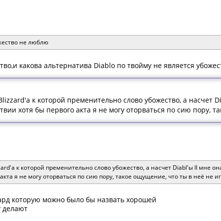
ожество не люблю
тво,и какова альтернатива Diablo по твойму не является убожес
Blizzard'а к которой пременительно слово убожество, а насчет D
твии хотя бы первого акта я не могу оторваться по сию пору, т
zzard'а к которой пременительно слово убожество, а насчет Diabl'ы II мне 
акта я не могу оторваться по сию пору, такое ощущение, что ты в неё не и
зард которую можно было бы назвать хорошей
 делают