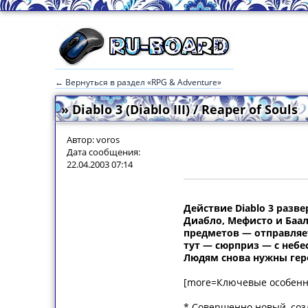
← Вернуться в раздел «RPG & Adventure»
» Diablo 3 (Diablo III) / Reaper of Souls
Автор: voros
Дата сообщения:
22.04.2003 07:14
Действие Diablo 3 разве
Диабло, Мефисто и Баа
предметов — отправляет
тут — сюрприз — с небе
Людям снова нужны гер
[more=Ключевые особенно
* Совершенно новый, соз