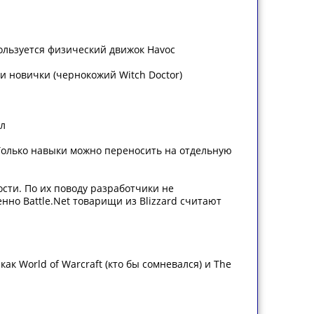
пользуется физический движок Havoс
к и новички (чернокожий Witch Doctor)
ол
 Только навыки можно переносить на отдельную
ости. По их поводу разработчики не
енно Battle.Net товарищи из Blizzard считают
ак World of Warcraft (кто бы сомневался) и The