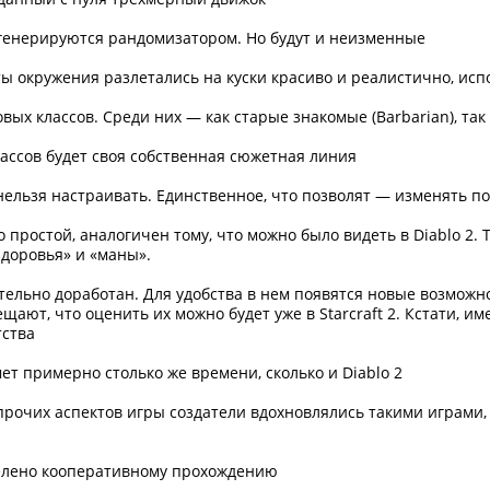
, генерируются рандомизатором. Но будут и неизменные
ты окружения разлетались на куски красиво и реалистично, ис
ровых классов. Среди них — как старые знакомые (Barbarian), та
лассов будет своя собственная сюжетная линия
нельзя настраивать. Единственное, что позволят — изменять п
 простой, аналогичен тому, что можно было видеть в Diablo 2.
доровья» и «маны».
ительно доработан. Для удобства в нем появятся новые возможн
щают, что оценить их можно будет уже в Starcraft 2. Кстати, им
тства
т примерно столько же времени, сколько и Diablo 2
прочих аспектов игры создатели вдохновлялись такими играми, к
елено кооперативному прохождению