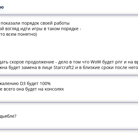
ую
 показали порядок своей работы
ой взгляд идти игры в таком порядке -
это всем понятно)
ать скорое продолжение - дело в том что WoW будет рпг и на в
на будет замена в лице Starcraft2 и в близкие сроки после нег
жалению D3 будет 100%
е всего она будет на консолях
 дьябле?