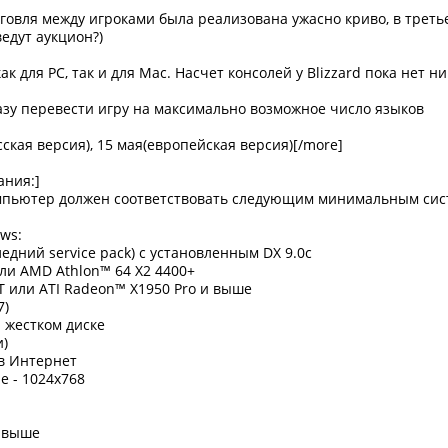
орговля между игроками была реализована ужасно криво, в трет
ведут аукцион?)
к для PC, так и для Mac. Насчет консолей у Blizzard пока нет н
разу перевести игру на максимально возможное число языков
сская версия), 15 мая(европейская версия)[/more]
ания:]
омпьютер должен соответствовать следующим минимальным си
ws:
ледний service pack) с установленным DX 9.0c
или AMD Athlon™ 64 X2 4400+
T или ATI Radeon™ X1950 Pro и выше
7)
а жестком диске
и)
в Интернет
 - 1024x768
и выше