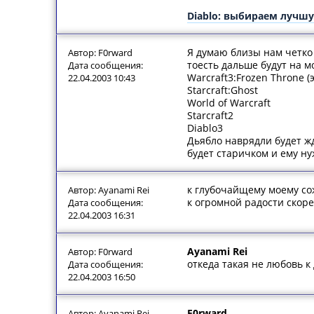
Diablo: выбираем лучш
Я думаю близы нам четко
Автор: F0rward
тоесть дальше будут на м
Дата сообщения:
Warcraft3:Frozen Throne (
22.04.2003 10:43
Starcraft:Ghost
World of Warcraft
Starcraft2
Diablo3
Дьябло наврядли будет жд
будет старичком и ему нуж
к глубочайщему моему со
Автор: Ayanami Rei
к огромной радости скоре
Дата сообщения:
22.04.2003 16:31
Ayanami Rei
Автор: F0rward
откеда такая не любовь к
Дата сообщения:
22.04.2003 16:50
F0rward
Автор: Ayanami Rei