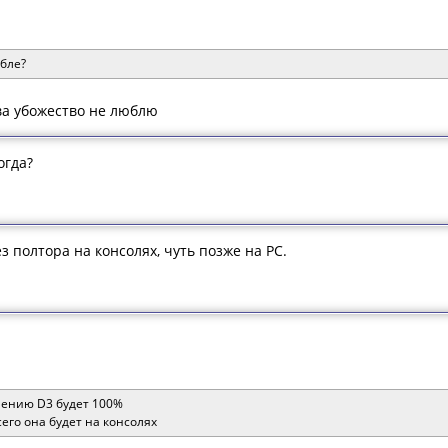
ябле?
сва убожество не люблю
огда?
 полтора на консолях, чуть позже на PC.
лению D3 будет 100%
сего она будет на консолях