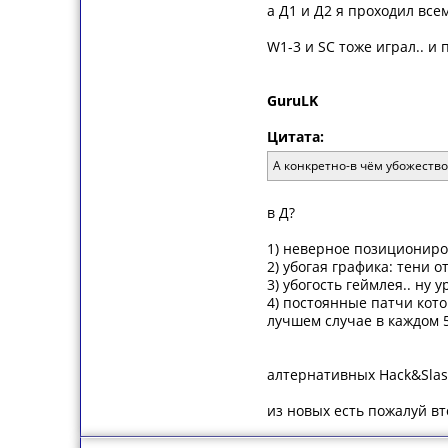
а Д1 и Д2 я проходил все
W1-3 и SC тоже играл.. и 
GuruLK
Цитата:
А конкретно-в чём убожество
в Д?
1) неверное позициониро
2) убогая графика: тени 
3) убогость геймлея.. ну 
4) постоянные патчи кот
лучшем случае в каждом 5
алтернативных Hack&Slash
из новых есть пожалуй вт