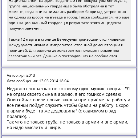
Национальной гвардии. По данным Генпрокуратуры Венесуэлы,
группа национальных гвардейцев была обстреляна в тот
момент, когда они занимались разбором баррикад, устроенных
на одном из шоссе на въезде в город. Также сообщается, что еще
один национальный гвардеец в результате этого инцидента
получил ранения.
Также 12 марта в столице Венесуэлы произошли столкновения
между участниками антиправительственной демонстрации и
полицией. Для разгона демонстрантов полиция применила
слезоточивый газ. Данные о пострадавших не сообщаются.
Автор: xpin2013
Дата сообщения: 13.03.2014 18:04
Недавно слышал как по сотовому один мужик говорил. "Я
не отдам своего сына в армию, я его гомиком сделаю.
Они сейчас ввели новые законы при приёме на работу и
все пенки пойдут служить чтобы брали на работу. Скоро
в армии будет та же дедовщина" (с садизмом в зад
полагаю)...
Так что не только труба, не только в армии и вне армии,
но надо мыслить и шире.