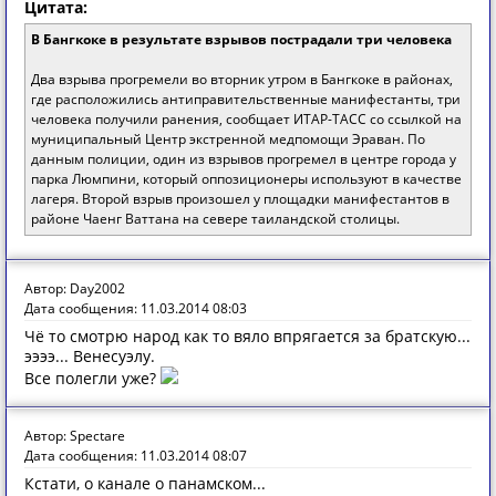
Цитата:
В Бангкоке в результате взрывов пострадали три человека
Два взрыва прогремели во вторник утром в Бангкоке в районах,
где расположились антиправительственные манифестанты, три
человека получили ранения, сообщает ИТАР-ТАСС со ссылкой на
муниципальный Центр экстренной медпомощи Эраван. По
данным полиции, один из взрывов прогремел в центре города у
парка Люмпини, который оппозиционеры используют в качестве
лагеря. Второй взрыв произошел у площадки манифестантов в
районе Чаенг Ваттана на севере таиландской столицы.
Автор: Day2002
Дата сообщения: 11.03.2014 08:03
Чё то смотрю народ как то вяло впрягается за братскую...
ээээ... Венесуэлу.
Все полегли уже?
Автор: Spectare
Дата сообщения: 11.03.2014 08:07
Кстати, о канале о панамском...