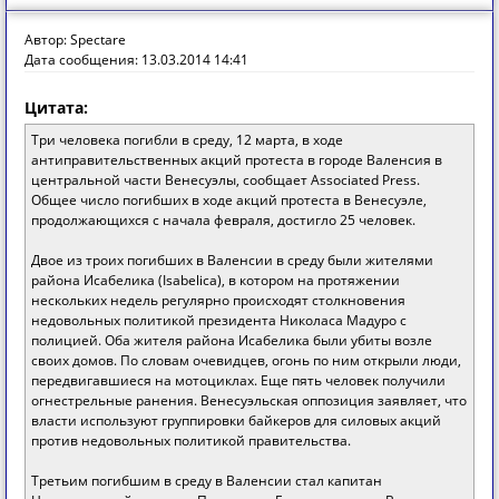
Автор: Spectare
Дата сообщения: 13.03.2014 14:41
Цитата:
Три человека погибли в среду, 12 марта, в ходе
антиправительственных акций протеста в городе Валенсия в
центральной части Венесуэлы, сообщает Associated Press.
Общее число погибших в ходе акций протеста в Венесуэле,
продолжающихся с начала февраля, достигло 25 человек.
Двое из троих погибших в Валенсии в среду были жителями
района Исабелика (Isabelica), в котором на протяжении
нескольких недель регулярно происходят столкновения
недовольных политикой президента Николаса Мадуро с
полицией. Оба жителя района Исабелика были убиты возле
своих домов. По словам очевидцев, огонь по ним открыли люди,
передвигавшиеся на мотоциклах. Еще пять человек получили
огнестрельные ранения. Венесуэльская оппозиция заявляет, что
власти используют группировки байкеров для силовых акций
против недовольных политикой правительства.
Третьим погибшим в среду в Валенсии стал капитан