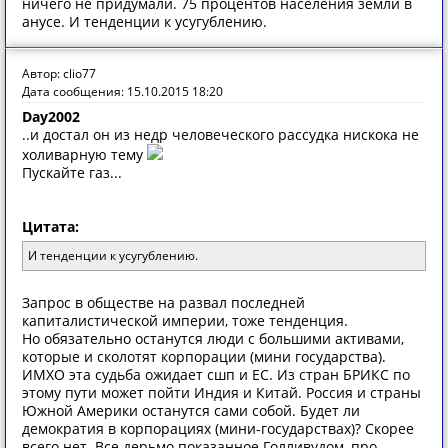
ничего не придумали. 75 процентов населения земли в
анусе. И тенденции к усугублению.
Автор: clio77
Дата сообщения: 15.10.2015 18:20
Day2002
..и достал он из недр человеческого рассудка нискока не
холиварную тему
Пускайте газ...
Цитата:
И тенденции к усугублению.
Запрос в обществе на развал последней
капиталистической империи, тоже тенденция.
Но обязательно останутся люди с большими активами,
которые и сколотят корпорации (мини государства).
ИМХО эта судьба ожидает сшп и ЕС. Из стран БРИКС по
этому пути может пойти Индия и Китай. Россия и страны
Южной Америки останутся сами собой. Будет ли
демократия в корпорациях (мини-государствах)? Скорее
всего нет. Все дерьмо показанное Голливудом, про