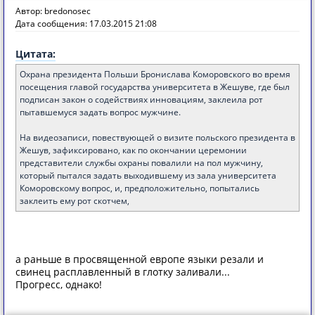
Автор: bredonosec
Дата сообщения: 17.03.2015 21:08
Цитата:
Охрана президента Польши Бронислава Коморовского во время
посещения главой государства университета в Жешуве, где был
подписан закон о содействиях инновациям, заклеила рот
пытавшемуся задать вопрос мужчине.
На видеозаписи, повествующей о визите польского президента в
Жешув, зафиксировано, как по окончании церемонии
представители службы охраны повалили на пол мужчину,
который пытался задать выходившему из зала университета
Коморовскому вопрос, и, предположительно, попытались
заклеить ему рот скотчем,
а раньше в просвященной европе языки резали и
свинец расплавленный в глотку заливали...
Прогресс, однако!